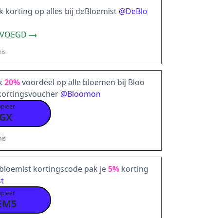
korting op alles bij deBloemist
@
DeBlo
EVOEGD
is
jk
20%
voordeel op alle bloemen bij Bloo
kortingsvoucher
@
Bloomon
opieer
GX
is
bloemist kortingscode pak je
5%
korting
t
opieer
EM5