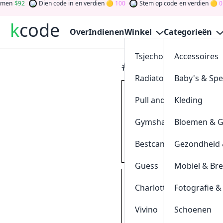
92
Dien code in
en verdien
100
Stem op code
en verdien
0
Te
k
code
Over
Indienen
Winkel
Categorieën
Tsjechoreizen
Accessoires
#Bloemen
Radiatorendiscounter
Baby's & Sp
Shop voor Moe
Pull and Bear
Kleding
scode
@
EuroFlo
klik & k
Gymshark
Bloemen & 
MOEDER
Bestcanvas
Gezondheid 
0
[
+
]
Geschieden
Guess
Mobiel & Br
Bespaar
20%
op
Charlotte Tilbury
Fotografie &
ode
@
Bloomon
klik & k
Vivino
Schoenen
MD20