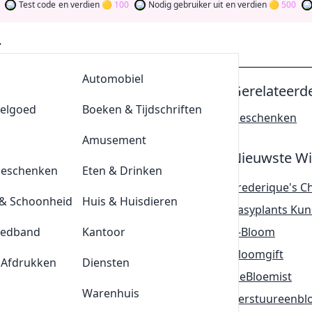
st code
en verdien
100
Nodig gebruiker uit
en verdien
500
Word l
AllesvoorBBQ
Automobiel
Gerelateerd
eelgoed
De Klompengigant
Boeken & Tijdschriften
Geschenken
derdag met deze
15%
Euroflorist korting
Lensonline
Amusement
rist
Nieuwste Wi
opieer
Geschenken
Quickjewels
Eten & Drinken
DAG15
Frederique's C
& Schoonheid
BrewDog
Huis & Huisdieren
Easyplants Kun
is
eedband
Tefal
Kantoor
E-Bloom
 boeketten met deze Bloomon kortingsc
Bloomgift
 Afdrukken
Durex
Diensten
DeBloemist
opieer
Plnktn
Warenhuis
Verstuureenbl
BL8