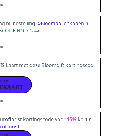
is
g bij bestelling
@
Bloembollenkopen.nl
SCODE NODIG
is
IS kaart met deze Bloomgift kortingscod
opieer
EKAART
is
Euroflorist kortingscode voor
15%
kortin
roFlorist
opieer