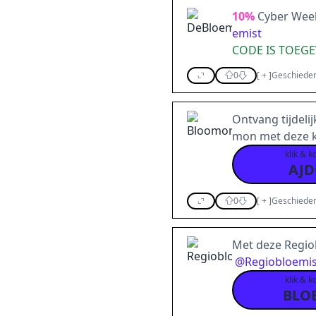
10%
Cyber Week 
emist
CODE IS TOEG
0
[
+
]
Geschieden
Ontvang tijdeli
mon met deze 
klik & k
AJD
0
[
+
]
Geschieden
Met deze Regio
@
Regiobloemis
klik & k
BLO