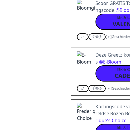
Scoor GRATIS T
ngscode
@
Bloo
klik & k
VALEN
0
[
+
]
Geschieden
Deze Greetz kor
s
@
E-Bloom
klik & k
CADE
0
[
+
]
Geschieden
Kortingscode v
reldse Rozen B
rique's Choice
klik & k