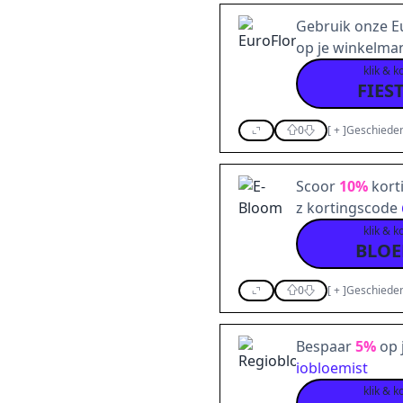
Gebruik onze E
op je winkelma
klik & k
FIES
0
[
+
]
Geschieden
Scoor
10%
kort
z kortingscode
klik & k
BLOE
0
[
+
]
Geschieden
Bespaar
5%
op 
iobloemist
klik & k