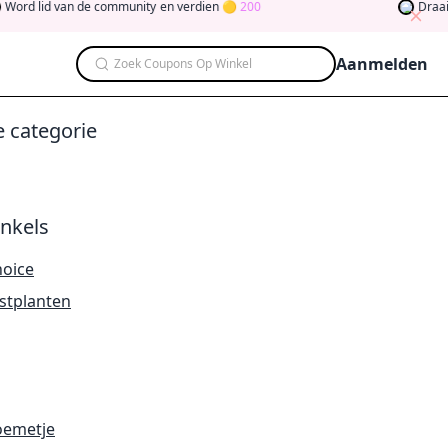
id van de community
en verdien
200
Draai de kla
Aanmelden
Zoek Coupons Op Winkel
e categorie
nkels
hoice
stplanten
oemetje