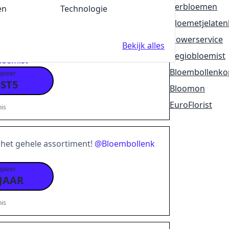
Verbloemen
en
Fun en Feest
Technologie
is
Bloemetjelate
Flowerservice
Bekijk alles
iobloemist vouchercode en ontvang
5%
k
Regiobloemist
loemist
Bloembollenko
opieer
ST5
Bloomon
EuroFlorist
is
het gehele assortiment!
@
Bloembollenk
opieer
JAAR
is