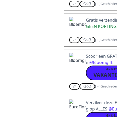
0
[
+
]
Geschieden
Gratis verzendin
GEEN KORTING
0
[
+
]
Geschieden
Scoor een GRAT
e
@
Bloomgift
klik & k
VAKANTI
0
[
+
]
Geschieden
Verzilver deze 
g op ALLES
@
Eu
klik & k