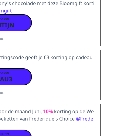
ony's chocolade met deze Bloomgift korti
mgift
opieer
TIJN
is
tingscode geeft je €3 korting op cadeau
opieer
AU3
is
oor de maand Juni,
10%
korting op de We
oeketten van Frederique's Choice
@
Frede
opieer