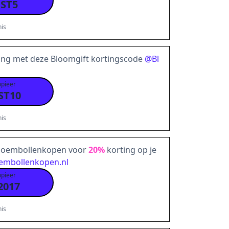
ST5
is
ing met deze Bloomgift kortingscode
@
Bl
opieer
ST10
is
Bloembollenkopen voor
20%
korting op je
embollenkopen.nl
opieer
2017
is