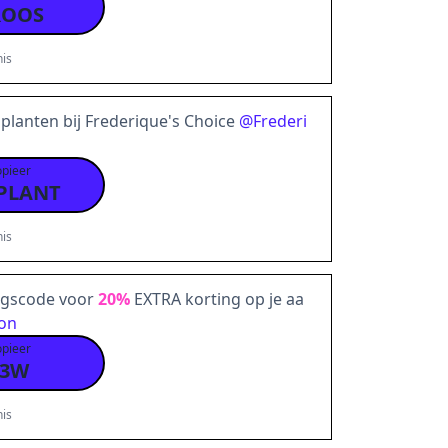
ROOS
is
planten bij Frederique's Choice
@
Frederi
opieer
PLANT
is
ngscode voor
20%
EXTRA korting op je aa
on
opieer
Y3W
is