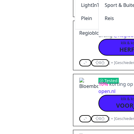
LightInThebox
Sport & Buit
0
[
+
]
Geschieden
Plein
Reis
Gebruik de Reg
orting
@
Regiob
klik & k
HERF
0
[
+
]
Geschieden
Tested
10%
korting op 
open.nl
klik & k
VOOR
0
[
+
]
Geschieden