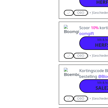
HERF
0
[
+
]
Geschieden
Scoor
10%
kort
oomgift
klik & k
HERF
0
[
+
]
Geschieden
Kortingscode 
bestelling
@
Blo
klik & k
SALE
0
[
+
]
Geschieden