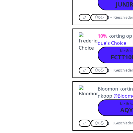
JUNI
0
[
+
]
Geschieden
10%
korting op 
que's Choice
klik & k
FCTT10
0
[
+
]
Geschieden
Bloomon korti
nkoop
@
Bloom
klik & k
AQ
0
[
+
]
Geschieden