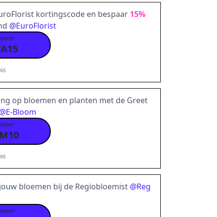
uroFlorist kortingscode en bespaar
15%
nd
@
EuroFlorist
opieer
TA15
is
ing op bloemen en planten met de Greet
@
E-Bloom
opieer
M10
is
jouw bloemen bij de Regiobloemist
@
Reg
opieer