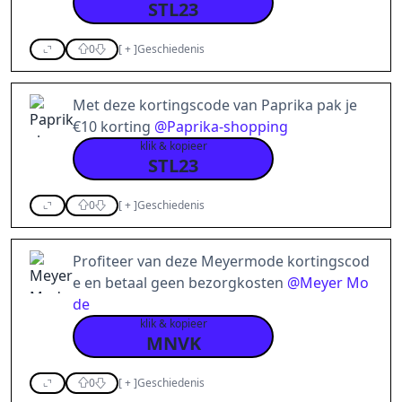
STL23
0
[
+
]
Geschiedenis
Met deze kortingscode van Paprika pak je
€10 korting
@
Paprika-shopping
klik & kopieer
STL23
0
[
+
]
Geschiedenis
Profiteer van deze Meyermode kortingscod
e en betaal geen bezorgkosten
@
Meyer Mo
de
klik & kopieer
MNVK
0
[
+
]
Geschiedenis