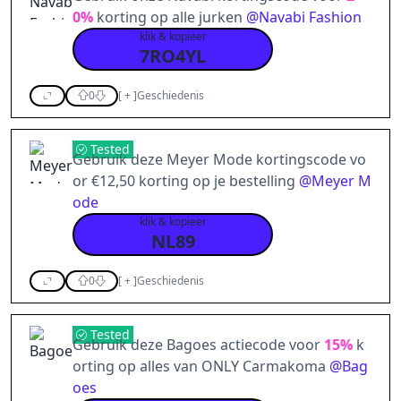
0%
korting op alle jurken
@
Navabi Fashion
klik & kopieer
7RO4YL
0
[
+
]
Geschiedenis
Tested
Gebruik deze Meyer Mode kortingscode vo
or €12,50 korting op je bestelling
@
Meyer M
ode
klik & kopieer
NL89
0
[
+
]
Geschiedenis
Tested
Gebruik deze Bagoes actiecode voor
15%
k
orting op alles van ONLY Carmakoma
@
Bag
oes