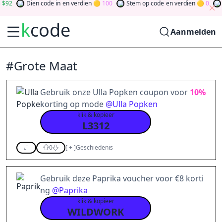
2
Dien code in
en verdien
100
Stem op code
en verdien
0
Tes
k
code
Aanmelden
#Grote Maat
Gebruik onze Ulla Popken coupon voor
10%
korting op mode
@
Ulla Popken
klik & kopieer
L3312
0
[
+
]
Geschiedenis
Gebruik deze Paprika voucher voor €8 korti
ng
@
Paprika
klik & kopieer
WILDWORK