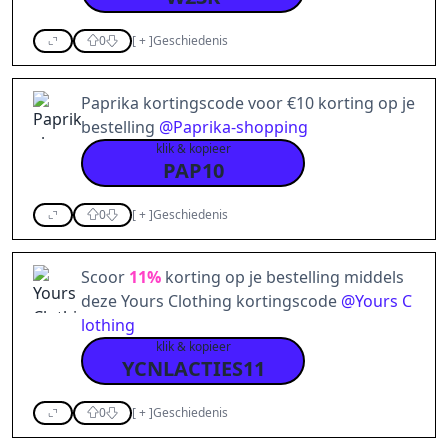
0
[
+
]
Geschiedenis
Paprika kortingscode voor €10 korting op je
bestelling
@
Paprika-shopping
klik & kopieer
PAP10
0
[
+
]
Geschiedenis
Scoor
11%
korting op je bestelling middels
deze Yours Clothing kortingscode
@
Yours C
lothing
klik & kopieer
YCNLACTIES11
0
[
+
]
Geschiedenis