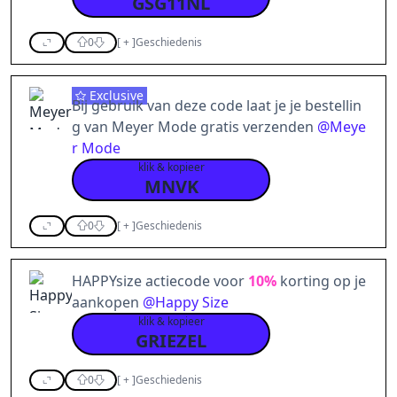
GSG11NL
0
[
+
]
Geschiedenis
Exclusive
Bij gebruik van deze code laat je je bestellin
g van Meyer Mode gratis verzenden
@
Meye
r Mode
klik & kopieer
MNVK
0
[
+
]
Geschiedenis
HAPPYsize actiecode voor
10%
korting op je
aankopen
@
Happy Size
klik & kopieer
GRIEZEL
0
[
+
]
Geschiedenis