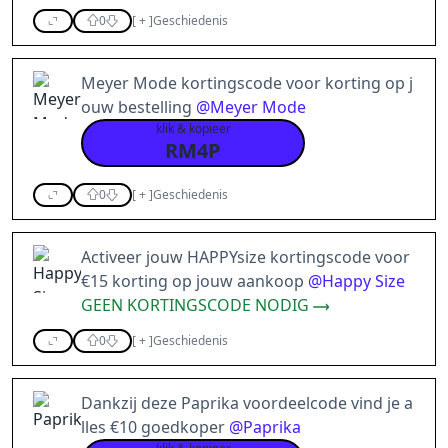
0
[
+
]
Geschiedenis
Meyer Mode kortingscode voor korting op j
ouw bestelling
@
Meyer Mode
klik & kopieer
RM4P
0
[
+
]
Geschiedenis
Activeer jouw HAPPYsize kortingscode voor
€15 korting op jouw aankoop
@
Happy Size
GEEN KORTINGSCODE NODIG
0
[
+
]
Geschiedenis
Dankzij deze Paprika voordeelcode vind je a
lles €10 goedkoper
@
Paprika