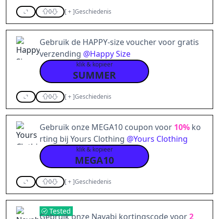
0
[
+
]
Geschiedenis
Gebruik de HAPPY-size voucher voor gratis
verzending
@
Happy Size
klik & kopieer
SUMMER
0
[
+
]
Geschiedenis
Gebruik onze MEGA10 coupon voor
10%
ko
rting bij Yours Clothing
@
Yours Clothing
klik & kopieer
MEGA10
0
[
+
]
Geschiedenis
Tested
Gebruik onze Navabi kortingscode voor
2