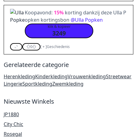
Koopavond:
15%
korting dankzij deze Ulla P
opken kortingsbon
@
Ulla Popken
klik & kopieer
3249
0
[
+
]
Geschiedenis
Gerelateerde categorie
Herenkleding
Kinderkleding
Vrouwenkleding
Streetwear
Lingerie
Sportkleding
Zwemkleding
Nieuwste Winkels
JP1880
City Chic
Rosegal