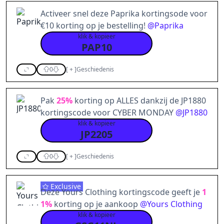
Activeer snel deze Paprika kortingsode voor
€10 korting op je bestelling!
@
Paprika
klik & kopieer
PAP10
0
[
+
]
Geschiedenis
Pak
25%
korting op ALLES dankzij de JP1880
kortingscode voor CYBER MONDAY
@
JP1880
klik & kopieer
JP2205
0
[
+
]
Geschiedenis
Exclusive
Deze Yours Clothing kortingscode geeft je
1
1%
korting op je aankoop
@
Yours Clothing
klik & kopieer