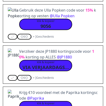
Gebruik deze Ulla Popken code voor
15%
k
orting op vesten
@
Ulla Popken
klik & kopieer
9056
0
[
+
]
Geschiedenis
Verzilver deze JP1880 kortingscode voor
1
0%
korting op ALLES
@
JP1880
klik & kopieer
VIA VERJAARDAGSKORTING
0
[
+
]
Geschiedenis
Krijg €10 voordeel met de Paprika kortingsc
ode
@
Paprika
klik & kopieer