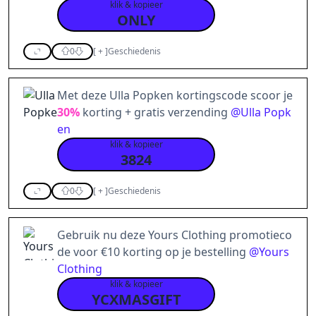
klik & kopieer
ONLY
0
[
+
]
Geschiedenis
Met deze Ulla Popken kortingscode scoor je
30%
korting + gratis verzending
@
Ulla Popk
en
klik & kopieer
3824
0
[
+
]
Geschiedenis
Gebruik nu deze Yours Clothing promotieco
de voor €10 korting op je bestelling
@
Yours
Clothing
klik & kopieer
YCXMASGIFT