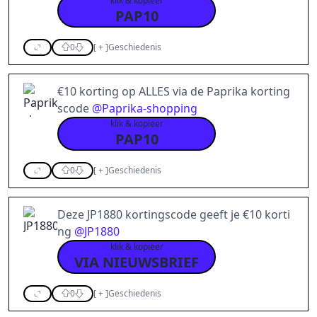
klik & kopieer
PAP10
0
[
+
]
Geschiedenis
€10 korting op ALLES via de Paprika korting
scode
@
Paprika-shopping
klik & kopieer
PAP10
0
[
+
]
Geschiedenis
Deze JP1880 kortingscode geeft je €10 korti
ng
@
JP1880
klik & kopieer
VIA NIEUWSBRIEF
0
[
+
]
Geschiedenis