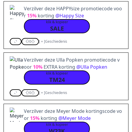
Verzilver deze HAPPYsize promotiecode voo
r
15%
korting
@
Happy Size
klik & kopieer
SALE
0
[
+
]
Geschiedenis
Verzilver deze Ulla Popken promotiecode v
oor
10%
EXTRA korting
@
Ulla Popken
klik & kopieer
TM24
0
[
+
]
Geschiedenis
Verzilver deze Meyer Mode kortingscode vo
or
15%
korting
@
Meyer Mode
klik & kopieer
W23K