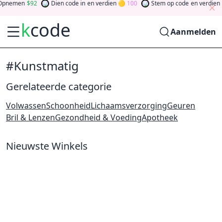
Opnemen
92
Dien code in
en verdien
100
Stem op code
en verdien
k
code
Aanmelden
#Kunstmatig
Gerelateerde categorie
Volwassen
Schoonheid
Lichaamsverzorging
Geuren
Bril & Lenzen
Gezondheid & Voeding
Apotheek
Nieuwste Winkels