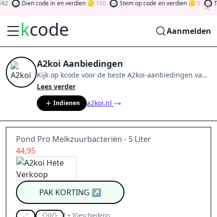
2
Dien code in
en verdien
100
Stem op code
en verdien
0
Tes
k
code
Aanmelden
A2koi Aanbiedingen
Kijk op
kcode
voor de beste
A2koi
-aanbiedingen van
aug 2026
.
Word lid van de community
en verdien
Lees verder
tokens door bij te dragen via stemmen, testen, delen
a2koi.nl
Indienen
en meer.
Drehen Sie den Glücksklee
und gewinnen
Sie Geld
Pond Pro Melkzuurbacteriën - 5 Liter
44,95
PAK KORTING
↗
0
[
+
]
Geschiedenis