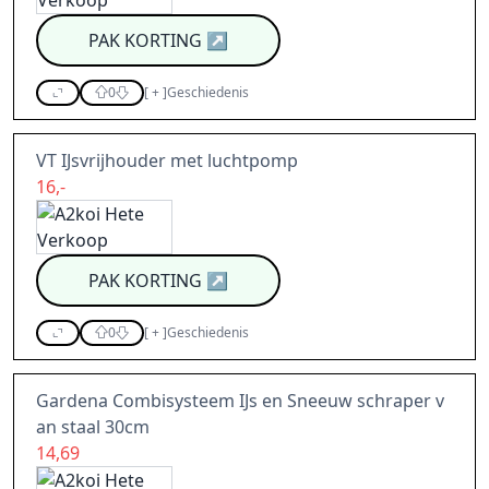
PAK KORTING
↗
0
[
+
]
Geschiedenis
VT IJsvrijhouder met luchtpomp
16,-
PAK KORTING
↗
0
[
+
]
Geschiedenis
Gardena Combisysteem IJs en Sneeuw schraper v
an staal 30cm
14,69