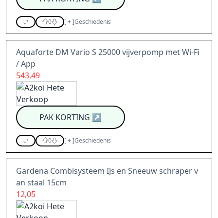
0
[
+
]
Geschiedenis
Aquaforte DM Vario S 25000 vijverpomp met Wi-Fi
/ App
543,49
PAK KORTING
↗
0
[
+
]
Geschiedenis
Gardena Combisysteem IJs en Sneeuw schraper v
an staal 15cm
12,05