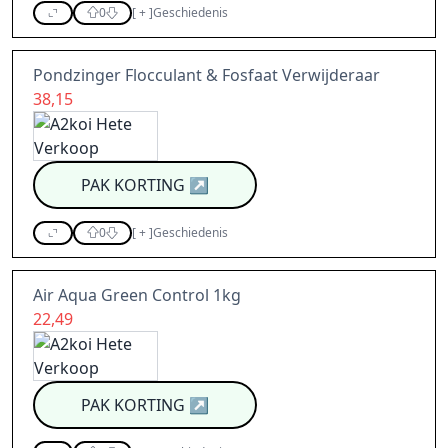
0
[
+
]
Geschiedenis
Pondzinger Flocculant & Fosfaat Verwijderaar
38,15
PAK KORTING
↗
0
[
+
]
Geschiedenis
Air Aqua Green Control 1kg
22,49
PAK KORTING
↗