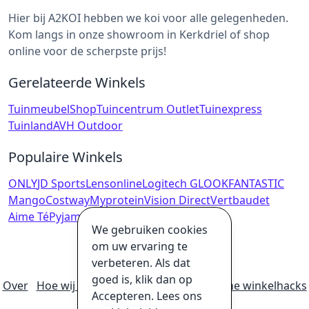
Hier bij A2KOI hebben we koi voor alle gelegenheden.
Kom langs in onze showroom in Kerkdriel of shop
online voor de scherpste prijs!
Gerelateerde Winkels
TuinmeubelShop
Tuincentrum Outlet
Tuinexpress
Tuinland
AVH Outdoor
Populaire Winkels
ONLY
JD Sports
Lensonline
Logitech G
LOOKFANTASTIC
Mango
Costway
Myprotein
Vision Direct
Vertbaudet
Aime Té
Pyjama-webshop
We gebruiken cookies
om uw ervaring te
verbeteren. Als dat
goed is, klik dan op
Over
Hoe wij geld verdienen
Ultieme online winkelhacks
Accepteren. Lees ons
Privacybeleid
Disclaimer