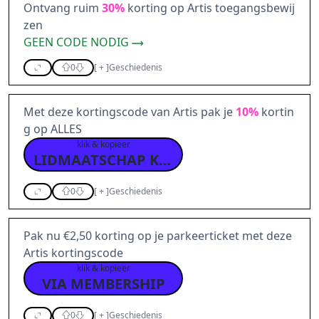
Ontvang ruim
30%
korting op Artis toegangsbewij
zen
GEEN CODE NODIG
0
[
+
]
Geschiedenis
Met deze kortingscode van Artis pak je
10%
kortin
g op ALLES
klik & kopieer
LIDMAATSCHAP KORTING
0
[
+
]
Geschiedenis
Pak nu €2,50 korting op je parkeerticket met deze
Artis kortingscode
klik & kopieer
VIA MEMBERSHIP
0
[
+
]
Geschiedenis