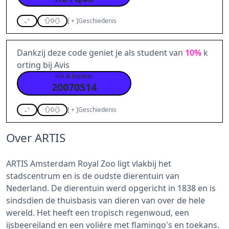
0
[
+
]
Geschiedenis
Dankzij deze code geniet je als student van
10%
k
orting bij Avis
klik & kopieer
20070514
0
[
+
]
Geschiedenis
Over ARTIS
ARTIS Amsterdam Royal Zoo ligt vlakbij het
stadscentrum en is de oudste dierentuin van
Nederland. De dierentuin werd opgericht in 1838 en is
sindsdien de thuisbasis van dieren van over de hele
wereld. Het heeft een tropisch regenwoud, een
ijsbeereiland en een volière met flamingo's en toekans.