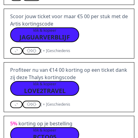
Scoor jouw ticket voor maar €5 00 per stuk met de
Artis kortingscode
klik & kopieer
JAGUARVERBLIJF
0
[
+
]
Geschiedenis
Profiteer nu van €14 00 korting op een ticket dank
zij deze Thalys kortingscode
klik & kopieer
LOVE2TRAVEL
0
[
+
]
Geschiedenis
5%
korting op je bestelling
klik & kopieer
RCTQ05