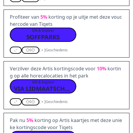
Profiteer van
5%
korting op je uitje met deze vouc
hercode van Tiqets
klik & kopieer
5OFFPARKS
0
[
+
]
Geschiedenis
Verzilver deze Artis kortingscode voor
10%
kortin
g op alle horecalocaties in het park
klik & kopieer
VIA LIDMAATSCHAP
0
[
+
]
Geschiedenis
Pak nu
5%
korting op Artis kaartjes met deze unie
ke kortingscode voor Tiqets