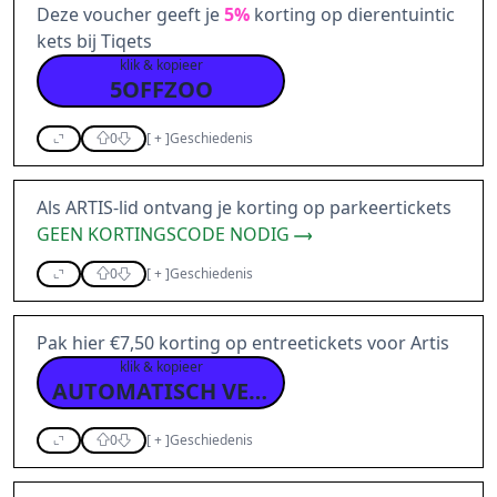
Deze voucher geeft je
5%
korting op dierentuintic
kets bij Tiqets
klik & kopieer
5OFFZOO
0
[
+
]
Geschiedenis
Als ARTIS-lid ontvang je korting op parkeertickets
GEEN KORTINGSCODE NODIG
0
[
+
]
Geschiedenis
Pak hier €7,50 korting op entreetickets voor Artis
klik & kopieer
AUTOMATISCH VERWERKT
0
[
+
]
Geschiedenis