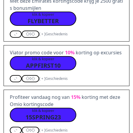
Met deze Emirates kortingscode krijg je 2500 grati
s bonusmijlen
klik & kopieer
FLYBETTER
0
[
+
]
Geschiedenis
Viator promo code voor
10%
korting op excursies
klik & kopieer
APPFIRST10
0
[
+
]
Geschiedenis
Profiteer vandaag nog van
15%
korting met deze
Omio kortingscode
klik & kopieer
15SPRING23
0
[
+
]
Geschiedenis