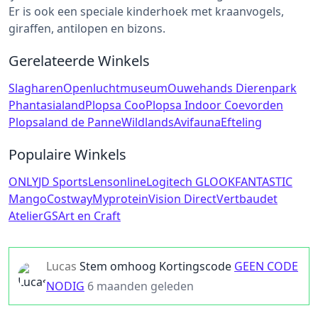
Er is ook een speciale kinderhoek met kraanvogels,
giraffen, antilopen en bizons.
Gerelateerde Winkels
Slagharen
Openluchtmuseum
Ouwehands Dierenpark
Phantasialand
Plopsa Coo
Plopsa Indoor Coevorden
Plopsaland de Panne
Wildlands
Avifauna
Efteling
Populaire Winkels
ONLY
JD Sports
Lensonline
Logitech G
LOOKFANTASTIC
Mango
Costway
Myprotein
Vision Direct
Vertbaudet
AtelierGS
Art en Craft
Lucas
Stem omhoog
Kortingscode
GEEN CODE
NODIG
6 maanden geleden