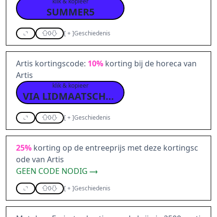
klik & kopieer
SUMMER5
0
[
+
]
Geschiedenis
Artis kortingscode:
10%
korting bij de horeca van
Artis
klik & kopieer
VIA LIDMAATSCHAP
0
[
+
]
Geschiedenis
25%
korting op de entreeprijs met deze kortingsc
ode van Artis
GEEN CODE NODIG
0
[
+
]
Geschiedenis