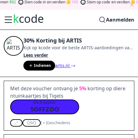
en
92
Dien code in
en verdien
100
Stem op code
en verdien
0
k
code
Aanmelden
30% Korting bij ARTIS
Kijk op
kcode
voor de beste
ARTIS
-aanbiedingen van
aug 2026
.
Word lid van de community
en verdien
Lees verder
tokens door bij te dragen via stemmen, testen, delen
artis.nl
Indienen
en meer.
Drehen Sie den Glücksklee
und gewinnen
Sie Geld
Met deze voucher ontvang je
5%
korting op diere
ntuinkaartjes bij Tiqets
klik & kopieer
5OFFZOO
0
[
+
]
Geschiedenis