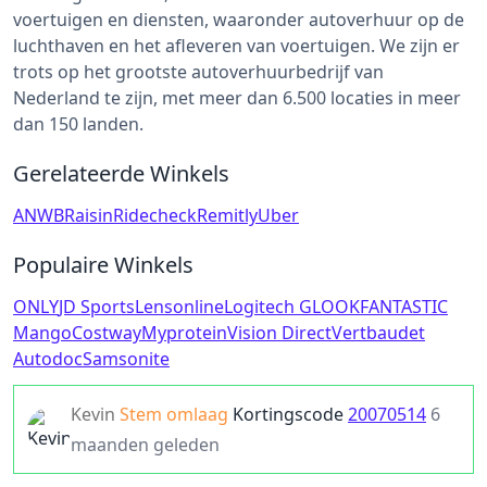
voertuigen en diensten, waaronder autoverhuur op de
luchthaven en het afleveren van voertuigen. We zijn er
trots op het grootste autoverhuurbedrijf van
Nederland te zijn, met meer dan 6.500 locaties in meer
dan 150 landen.
Gerelateerde Winkels
ANWB
Raisin
Ridecheck
Remitly
Uber
Populaire Winkels
ONLY
JD Sports
Lensonline
Logitech G
LOOKFANTASTIC
Mango
Costway
Myprotein
Vision Direct
Vertbaudet
Autodoc
Samsonite
Kevin
Stem omlaag
Kortingscode
20070514
6
maanden geleden