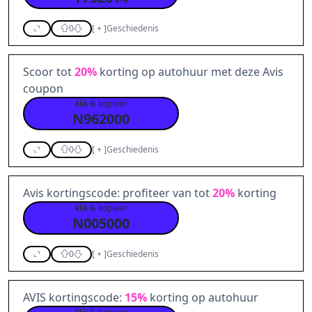
0
[
+
]
Geschiedenis
Scoor tot
20%
korting op autohuur met deze Avis
coupon
klik & kopieer
N962000
0
[
+
]
Geschiedenis
Avis kortingscode: profiteer van tot
20%
korting
klik & kopieer
N005000
0
[
+
]
Geschiedenis
AVIS kortingscode:
15%
korting op autohuur