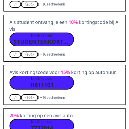
0
[
+
]
Geschiedenis
Als student ontvang je een
10%
kortingscode bij A
vis
klik & kopieer
STUDENTENKORTING
0
[
+
]
Geschiedenis
Avis kortingscode voor
15%
korting op autohuur
klik & kopieer
H811101
0
[
+
]
Geschiedenis
20%
korting op een avis auto
klik & kopieer
T732014