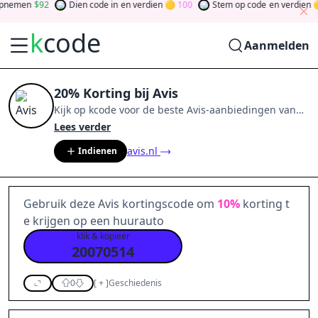
emen
92
Dien code in
en verdien
100
Stem op code
en verdien
k
code
Aanmelden
20% Korting bij Avis
Kijk op
kcode
voor de beste
Avis
-aanbiedingen van
aug 2026
.
Word lid van de community
en verdien
Lees verder
tokens door bij te dragen via stemmen, testen, delen
avis.nl
Indienen
en meer.
Drehen Sie den Glücksklee
und gewinnen
Sie Geld
Gebruik deze Avis kortingscode om
10%
korting t
e krijgen op een huurauto
klik & kopieer
20070514
0
[
+
]
Geschiedenis