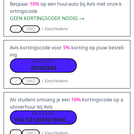
Bespaar
10%
op een huurauto bij Avis met onze k
ortingscode
GEEN KORTINGSCODE NODIG
0
[
+
]
Geschiedenis
Avis kortingscode voor
5%
korting op jouw bestell
ing
klik & kopieer
20160204
0
[
+
]
Geschiedenis
Als student ontvang je een
10%
kortingscode op a
utoverhuur bij Avis
klik & kopieer
VIA STUDENTENKORTING
0
[
+
]
Geschiedenis