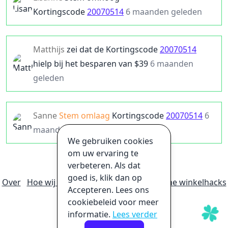
Kortingscode
20070514
6 maanden geleden
Matthijs
zei dat de
Kortingscode
20070514
hielp bij het besparen van $
39
6 maanden
geleden
Sanne
Stem omlaag
Kortingscode
20070514
6
maanden geleden
We gebruiken cookies
om uw ervaring te
verbeteren. Als dat
goed is, klik dan op
Over
Hoe wij geld verdienen
Ultieme online winkelhacks
Accepteren. Lees ons
Privacybeleid
Disclaimer
cookiebeleid voor meer
informatie.
Lees verder