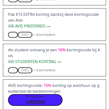
Pak €15 EXTRA korting dankzij deze kortingscode
van Avis
VIA AVIS PREFERRED
0
[
+
]
Geschiedenis
Als student ontvang je een
10%
kortingscode bij A
vis
VIA STUDENTEN KORTING
0
[
+
]
Geschiedenis
AVIS kortingscode:
15%
korting op autohuur op g
eselecteerde bestemmingen
klik & kopieer
L002500