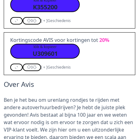
klik & kopieer
K355200
0
[
+
]
Geschiedenis
Kortingscode AVIS voor kortingen tot
20%
klik & kopieer
U309601
0
[
+
]
Geschiedenis
Over Avis
Ben je het beu om urenlang rondjes te rijden met
andere autoverhuurbedrijven? Je hebt de juiste plek
gevonden! Avis bestaat al bijna 100 jaar en we weten
wat ervoor nodig is om ervoor te zorgen dat u zich een
VIP-klant voelt. We zijn hier om u een uitzonderlijke
ervaring te bieden, daarom bieden we een scala aan