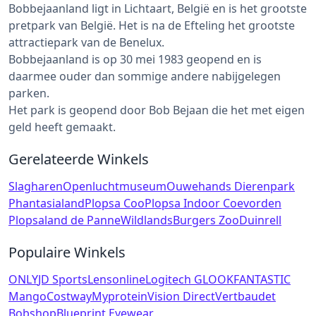
Bobbejaanland ligt in Lichtaart, België en is het grootste
pretpark van België. Het is na de Efteling het grootste
attractiepark van de Benelux.
Bobbejaanland is op 30 mei 1983 geopend en is
daarmee ouder dan sommige andere nabijgelegen
parken.
Het park is geopend door Bob Bejaan die het met eigen
geld heeft gemaakt.
Gerelateerde Winkels
Slagharen
Openluchtmuseum
Ouwehands Dierenpark
Phantasialand
Plopsa Coo
Plopsa Indoor Coevorden
Plopsaland de Panne
Wildlands
Burgers Zoo
Duinrell
Populaire Winkels
ONLY
JD Sports
Lensonline
Logitech G
LOOKFANTASTIC
Mango
Costway
Myprotein
Vision Direct
Vertbaudet
Bobshop
Blueprint Eyewear