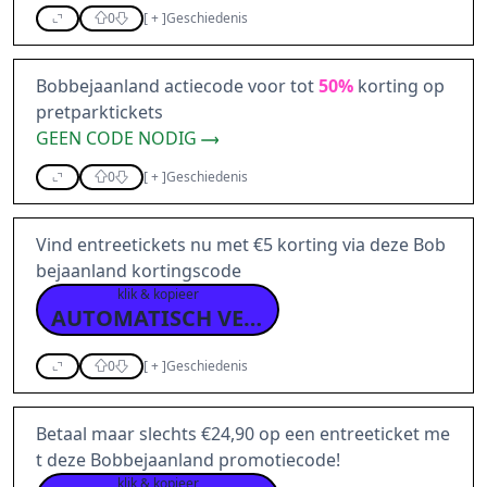
0
[
+
]
Geschiedenis
Bobbejaanland actiecode voor tot
50%
korting op
pretparktickets
GEEN CODE NODIG
0
[
+
]
Geschiedenis
Vind entreetickets nu met €5 korting via deze Bob
bejaanland kortingscode
klik & kopieer
AUTOMATISCH VERWERKT
0
[
+
]
Geschiedenis
Betaal maar slechts €24,90 op een entreeticket me
t deze Bobbejaanland promotiecode!
klik & kopieer