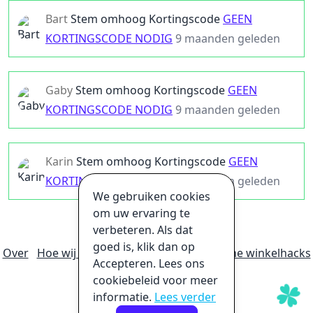
Bart
Stem omhoog
Kortingscode
GEEN
KORTINGSCODE NODIG
9 maanden geleden
Gaby
Stem omhoog
Kortingscode
GEEN
KORTINGSCODE NODIG
9 maanden geleden
Karin
Stem omhoog
Kortingscode
GEEN
KORTINGSCODE NODIG
9 maanden geleden
We gebruiken cookies
om uw ervaring te
verbeteren. Als dat
goed is, klik dan op
Over
Hoe wij geld verdienen
Ultieme online winkelhacks
Accepteren. Lees ons
Privacybeleid
Disclaimer
cookiebeleid voor meer
informatie.
Lees verder