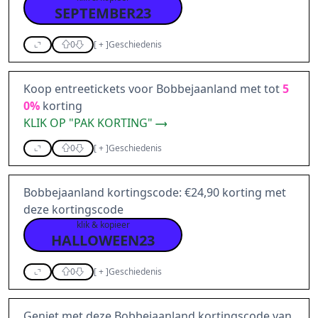
SEPTEMBER23
0
[
+
]
Geschiedenis
Koop entreetickets voor Bobbejaanland met tot
5
0%
korting
KLIK OP "PAK KORTING"
0
[
+
]
Geschiedenis
Bobbejaanland kortingscode: €24,90 korting met
deze kortingscode
klik & kopieer
HALLOWEEN23
0
[
+
]
Geschiedenis
Geniet met deze Bobbejaanland kortingscode van