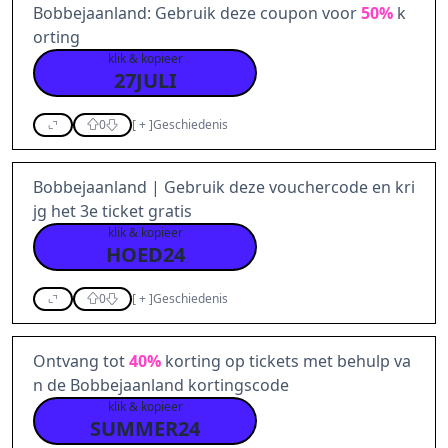
Bobbejaanland: Gebruik deze coupon voor
50%
k
orting
klik & kopieer
27JULI
0
[
+
]
Geschiedenis
Bobbejaanland | Gebruik deze vouchercode en kri
jg het 3e ticket gratis
klik & kopieer
HOED24
0
[
+
]
Geschiedenis
Ontvang tot
40%
korting op tickets met behulp va
n de Bobbejaanland kortingscode
klik & kopieer
SUMMER24