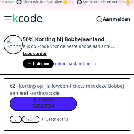
n
92
Dien code in
en verdien
100
Stem op code
en verdien
0
k
code
Aanmelden
50% Korting bij Bobbejaanland
Kijk op
kcode
voor de beste
Bobbejaanland
-
aanbiedingen van
aug 2026
.
Word lid van de
Lees verder
community
en verdien tokens door bij te dragen via
bobbejaanland.be
Indienen
stemmen, testen, delen en meer.
Drehen Sie den
Glücksklee
und gewinnen Sie Geld
€2,- korting op Halloween-tickets met deze Bobbej
aanland kortingscode
klik & kopieer
NEXT24
0
[
+
]
Geschiedenis