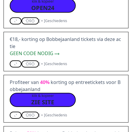
klik & kopieer
OPEN24
0
[
+
]
Geschiedenis
€18,- korting op Bobbejaanland tickets via deze ac
tie
GEEN CODE NODIG
0
[
+
]
Geschiedenis
Profiteer van
40%
korting op entreetickets voor B
obbejaanland
klik & kopieer
ZIE SITE
0
[
+
]
Geschiedenis