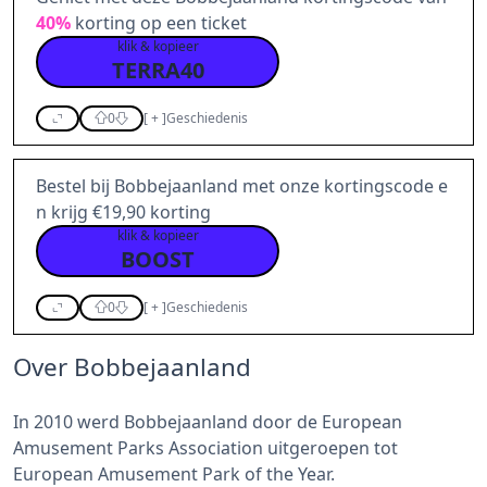
40%
korting op een ticket
klik & kopieer
TERRA40
0
[
+
]
Geschiedenis
Bestel bij Bobbejaanland met onze kortingscode e
n krijg €19,90 korting
klik & kopieer
BOOST
0
[
+
]
Geschiedenis
Over Bobbejaanland
In 2010 werd Bobbejaanland door de European
Amusement Parks Association uitgeroepen tot
European Amusement Park of the Year.