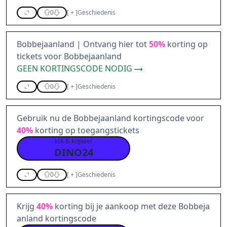
0
[
+
]
Geschiedenis
Bobbejaanland | Ontvang hier tot
50%
korting op
tickets voor Bobbejaanland
GEEN KORTINGSCODE NODIG
0
[
+
]
Geschiedenis
Gebruik nu de Bobbejaanland kortingscode voor
40%
korting op toegangstickets
klik & kopieer
DINO24
0
[
+
]
Geschiedenis
Krijg
40%
korting bij je aankoop met deze Bobbeja
anland kortingscode