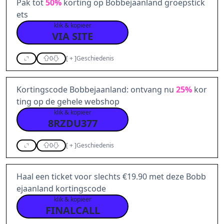
Pak tot
50%
korting op Bobbejaanland groepstick
ets
klik & kopieer
VIA SITE
0
[
+
]
Geschiedenis
Kortingscode Bobbejaanland: ontvang nu
25%
kor
ting op de gehele webshop
klik & kopieer
8RZDU377
0
[
+
]
Geschiedenis
Haal een ticket voor slechts €19.90 met deze Bobb
ejaanland kortingscode
klik & kopieer
FINALCALL