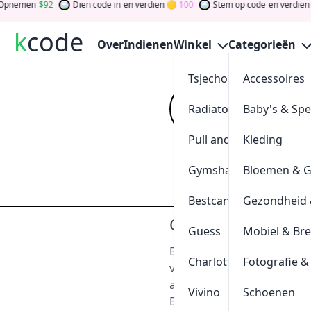
pnemen
92
Dien code in
en verdien
100
Stem op code
en verdien
k
code
Over
Indienen
Winkel
Categorieën
Tsjechoreizen
Accessoires
Budget 
Radiatorendiscounter
Baby's & Sp
Kijk op
kcode
vo
verdien tokens d
Pull and Bear
Kleding
gewinnen Sie Ge
Gymshark
Bloemen & 
Indienen
Bestcanvas
Gezondheid 
Over Budget
Guess
Mobiel & Br
Budget.nl - Budget Autov
Charlotte Tilbury
Fotografie &
voor al uw behoeften auto
aanbiedingen speciaal voo
Vivino
Schoenen
Budget Autoverhuur biedt 