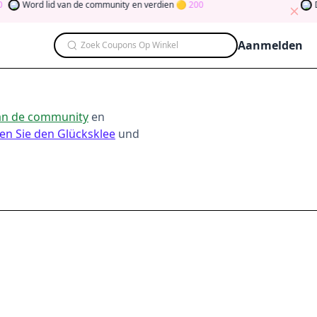
Word lid van de community
en verdien
200
Dr
Aanmelden
Zoek Coupons Op Winkel
van de community
en
en Sie den Glücksklee
und