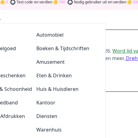
0
Test code
en verdien
100
Nodig gebruiker uit
en verdien
500
AllesvoorBBQ
Automobiel
Aanbiedingen
eelgoed
De Klompengigant
Boeken & Tijdschriften
or de beste
Budget
-aanbiedingen van
aug 2026
.
Word lid 
oor bij te dragen via stemmen, testen, delen en meer.
Dreh
Lensonline
Amusement
ld
Geschenken
Quickjewels
Eten & Drinken
budget.nl
& Schoonheid
BrewDog
Huis & Huisdieren
eedband
Tefal
Kantoor
erhuur biedt een eenvoudige en goedkoop
 Afdrukken
Durex
Diensten
verhuur | Ontdek de vloot en speciale
r u gemaakt! Voor uw vakantie of zakenreis,
Plnktn
Warenhuis
betaalbare tarieven en concurrerende!