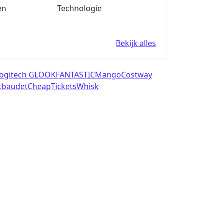
en
Fun en Feest
Technologie
integrator
Motorbandenmarkt
Banden.nl
Bekijk alles
ogitech G
LOOKFANTASTIC
Mango
Costway
tbaudet
CheapTickets
Whisk