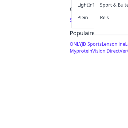
LightInThebox
Sport & Buit
Gerelateerde Winkels
Plein
Reis
SnappCar
Mister Auto
Moto
Populaire Winkels
ONLY
JD Sports
Lensonline
L
Myprotein
Vision Direct
Ver