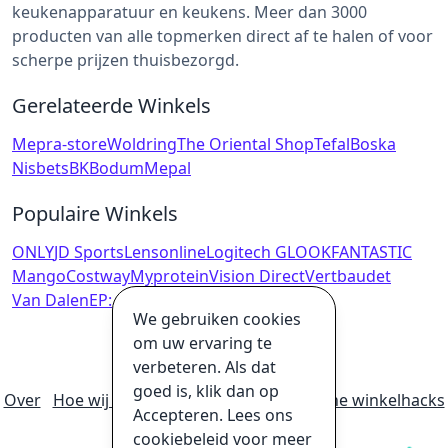
keukenapparatuur en keukens. Meer dan 3000
producten van alle topmerken direct af te halen of voor
scherpe prijzen thuisbezorgd.
Gerelateerde Winkels
Mepra-store
Woldring
The Oriental Shop
Tefal
Boska
Nisbets
BK
Bodum
Mepal
Populaire Winkels
ONLY
JD Sports
Lensonline
Logitech G
LOOKFANTASTIC
Mango
Costway
Myprotein
Vision Direct
Vertbaudet
Van Dalen
EP:
We gebruiken cookies
om uw ervaring te
verbeteren. Als dat
goed is, klik dan op
Over
Hoe wij geld verdienen
Ultieme online winkelhacks
Accepteren. Lees ons
Privacybeleid
Disclaimer
cookiebeleid voor meer