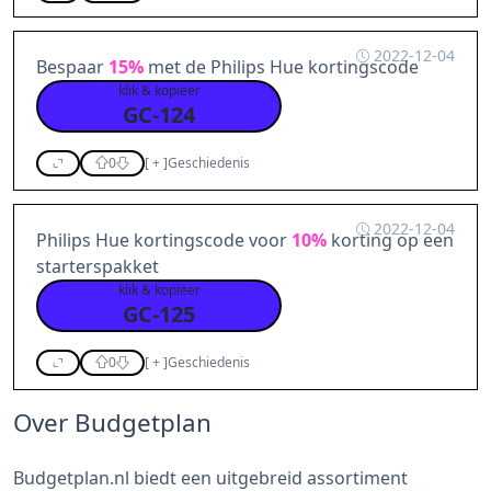
2022-12-04
Bespaar
15%
met de Philips Hue kortingscode
klik & kopieer
GC-124
0
[
+
]
Geschiedenis
2022-12-04
Philips Hue kortingscode voor
10%
korting op een
starterspakket
klik & kopieer
GC-125
0
[
+
]
Geschiedenis
Over Budgetplan
Budgetplan.nl biedt een uitgebreid assortiment