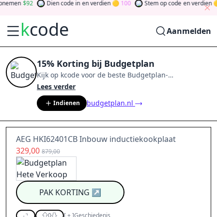
nemen
92
Dien code in
en verdien
100
Stem op code
en verdien
k
code
Aanmelden
15% Korting bij Budgetplan
Kijk op
kcode
voor de beste
Budgetplan
-
aanbiedingen van
aug 2026
.
Word lid van de
Lees verder
community
en verdien tokens door bij te dragen via
budgetplan.nl
Indienen
stemmen, testen, delen en meer.
Drehen Sie den
Glücksklee
und gewinnen Sie Geld
AEG HKI62401CB Inbouw inductiekookplaat
329,00
879,00
PAK KORTING
↗
0
[
+
]
Geschiedenis