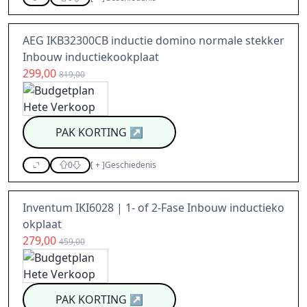
AEG IKB32300CB inductie domino normale stekker
Inbouw inductiekookplaat
299,00
819,00
PAK KORTING
↗
0
[
+
]
Geschiedenis
Inventum IKI6028 | 1- of 2-Fase Inbouw inductieko
okplaat
279,00
459,00
PAK KORTING
↗