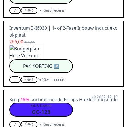
0
[
+
]
Geschiedenis
Inventum IKI6030 | 1- of 2-Fase Inbouw inductieko
okplaat
269,00
499,00
PAK KORTING
↗
0
[
+
]
Geschiedenis
2022-12-10
Krijg
15%
korting met de Philips Hue kortingscode
klik & kopieer
GC-123
0
[
+
]
Geschiedenis