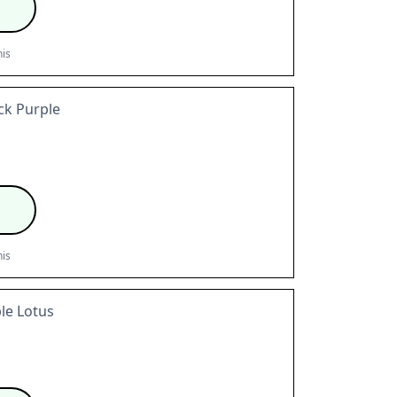
is
ck Purple
is
ple Lotus