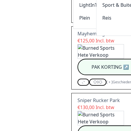
PAK KORTING
↗
LightInThebox
Sport & Buit
0
[
+
]
Geschieden
Plein
Reis
Mayhem Pigalle
€125,00 Incl. btw
PAK KORTING
↗
0
[
+
]
Geschieden
Sniper Rucker Park
€130,00 Incl. btw