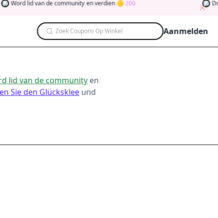
Word lid van de community
en verdien
200
Draai 
Aanmelden
Zoek Coupons Op Winkel
d lid van de community
en
en Sie den Glücksklee
und