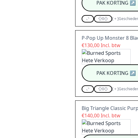
PAK KORTING
↗
0
[
+
]
Geschieden
P-Pop Up Monster 8 Bla
€130,00 Incl. btw
PAK KORTING
↗
0
[
+
]
Geschieden
Big Triangle Classic Pur
€140,00 Incl. btw