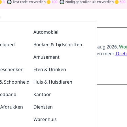
Test code
en verdien
100
Nodig gebruiker uit
en verdien
500
AllesvoorBBQ
Automobiel
Sports Aanbiedingen
eelgoed
De Klompengigant
Boeken & Tijdschriften
or de beste
Burned Sports
-aanbiedingen van
aug 2026
.
Wor
oor bij te dragen via stemmen, testen, delen en meer.
Dreh
Lensonline
Amusement
ld
Geschenken
Quickjewels
Eten & Drinken
burnedsports.nl
& Schoonheid
BrewDog
Huis & Huisdieren
eedband
Tefal
Kantoor
it
 Afdrukken
Durex
Diensten
Plnktn
Warenhuis