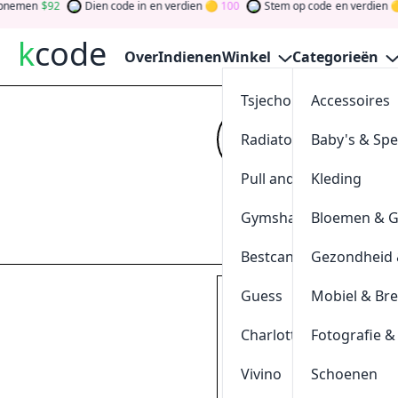
men
92
Dien code in
en verdien
100
Stem op code
en verdien
0
k
code
Over
Indienen
Winkel
Categorieën
Tsjechoreizen
Accessoires
Burned 
Radiatorendiscounter
Baby's & Sp
Kijk op
kcode
vo
verdien tokens d
Pull and Bear
Kleding
gewinnen Sie Ge
Gymshark
Bloemen & 
Indienen
Bestcanvas
Gezondheid 
Guess
Mobiel & Br
Old Skool Skate Zwart W
€85,00 Incl. btw
Charlotte Tilbury
Fotografie &
Vivino
Schoenen