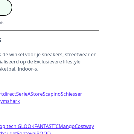
is
s
s de winkel voor je sneakers, streetwear en
aliseerd op de Exclusievere lifestyle
ketbal, Indoor-s.
tdirect
SerieAStore
Scapino
Schiesser
ymshark
ogitech G
LOOKFANTASTIC
Mango
Costway
tbaudet
Fonteyn
iBOOD