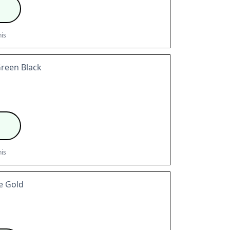
is
Green Black
is
e Gold