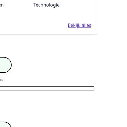
en
Fun en Feest
Technologie
is
Bekijk alles
is