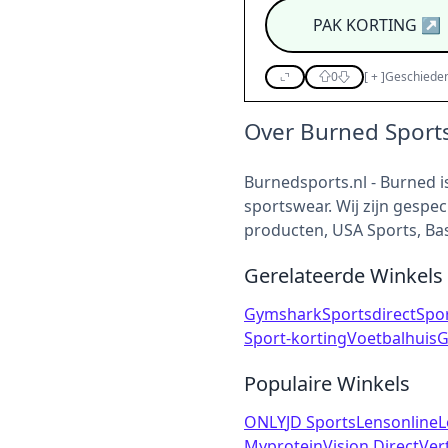
PAK KORTING
↗
0
[
+
]
Geschieden
Over Burned Sport
Burnedsports.nl - Burned i
sportswear. Wij zijn gespeci
producten, USA Sports, Bas
Gerelateerde Winkels
Gymshark
Sportsdirect
Spor
Sport-korting
Voetbalhuis
G
Populaire Winkels
ONLY
JD Sports
Lensonline
L
Myprotein
Vision Direct
Ver