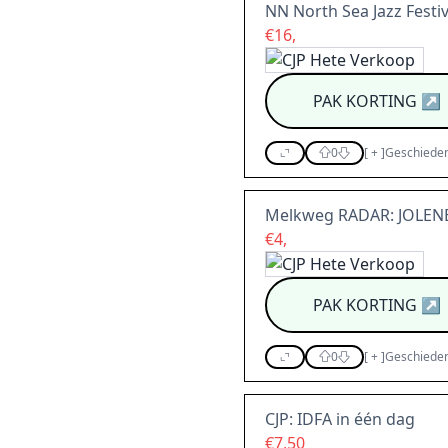
NN North Sea Jazz Festi
€16,
PAK KORTING
↗
0
[
+
]
Geschieden
Melkweg RADAR: JOLENE
€4,
PAK KORTING
↗
0
[
+
]
Geschieden
CJP: IDFA in één dag
€7,50