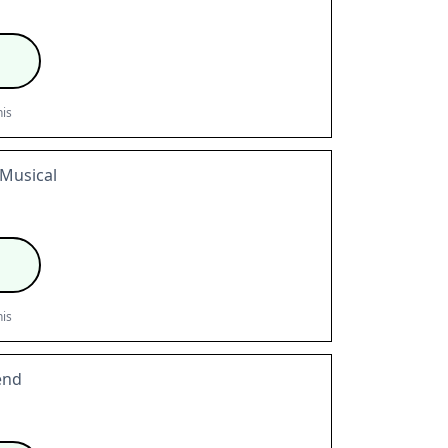
is
 Musical
is
end