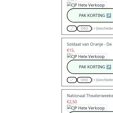
PAK KORTING
↗
0
[
+
]
Geschieden
Soldaat van Oranje - De
€15,
PAK KORTING
↗
0
[
+
]
Geschieden
Nationaal Theaterweek
€2,50