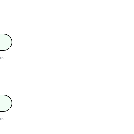
is
is