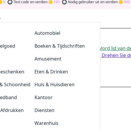
Test code
en verdien
100
Nodig gebruiker uit
en verdien
500
AllesvoorBBQ
Automobiel
biedingen
eelgoed
De Klompengigant
Boeken & Tijdschriften
or de beste
CJP
-aanbiedingen van
aug 2026
.
Word lid van 
te dragen via stemmen, testen, delen en meer.
Drehen Sie d
Lensonline
Amusement
ld
Geschenken
Quickjewels
Eten & Drinken
cjp.nl
& Schoonheid
BrewDog
Huis & Huisdieren
eedband
Tefal
Kantoor
um
 Afdrukken
Durex
Diensten
Plnktn
Warenhuis