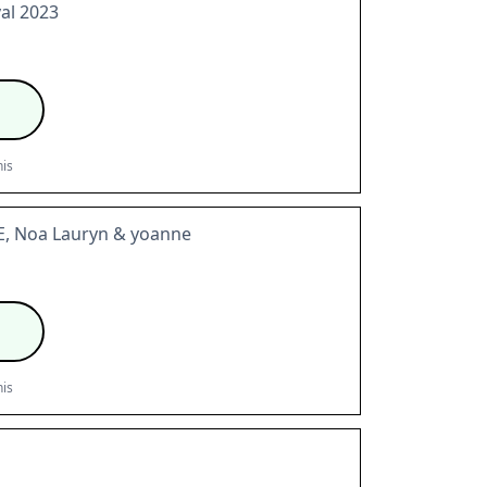
val 2023
is
, Noa Lauryn & yoanne
is