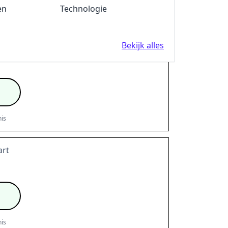
en
Fun en Feest
Technologie
is
Bekijk alles
is
rt
is