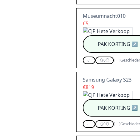
Museumnacht010
€5,
PAK KORTING
↗
0
[
+
]
Geschieden
Samsung Galaxy S23
€819
PAK KORTING
↗
0
[
+
]
Geschieden