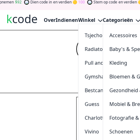
men
92
Dien code in
en verdien
100
Stem op code
en verdien
0
k
code
Over
Indienen
Winkel
Categorieën
Tsjechoreizen
Accessoires
CJP Aan
Radiatorendiscounter
Baby's & Sp
Kijk op
kcode
vo
tokens door bij 
Pull and Bear
Kleding
gewinnen Sie Ge
Gymshark
Bloemen & 
Indienen
Bestcanvas
Gezondheid 
Guess
Mobiel & Br
Nederlands Fotomuse
€7,
Charlotte Tilbury
Fotografie &
Vivino
Schoenen
PAK KORTING
↗