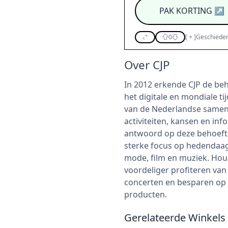
PAK KORTING
↗
0
[
+
]
Geschieden
Over CJP
In 2012 erkende CJP de beh
het digitale en mondiale t
van de Nederlandse samen
activiteiten, kansen en info
antwoord op deze behoefte
sterke focus op hedendaag
mode, film en muziek. Hou
voordeliger profiteren van
concerten en besparen op r
producten.
Gerelateerde Winkels