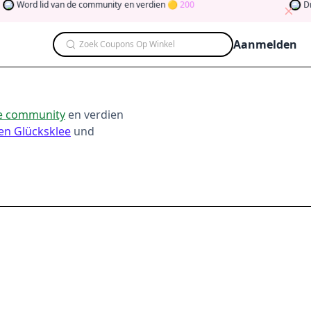
Word lid van de community
en verdien
200
Draai 
Aanmelden
Zoek Coupons Op Winkel
de community
en verdien
en Glücksklee
und