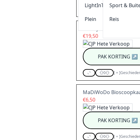
LightInThebox
Sport & Buit
0
[
+
]
Geschieden
Plein
Reis
Disney's AIDA
€19,50
PAK KORTING
↗
0
[
+
]
Geschieden
MaDiWoDo Bioscoopkaa
€6,50
PAK KORTING
↗
0
[
+
]
Geschieden