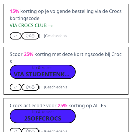
15%
korting op je volgende bestelling via de Crocs
kortingscode
VIA CROCS CLUB
0
[
+
]
Geschiedenis
Scoor
25%
korting met deze kortingscode bij Croc
s
klik & kopieer
VIA STUDENTENKORTING
0
[
+
]
Geschiedenis
Crocs actiecode voor
25%
korting op ALLES
klik & kopieer
25OFFCROCS
0
[
+
]
Geschiedenis