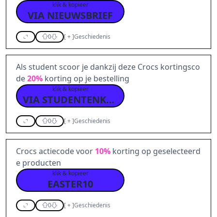
klik & kopieer
VIA NIEUWSBRIEF
0
[
+
]
Geschiedenis
Als student scoor je dankzij deze Crocs kortingsco
de
20%
korting op je bestelling
klik & kopieer
VIA STUDENTENKORTING
0
[
+
]
Geschiedenis
Crocs actiecode voor
10%
korting op geselecteerd
e producten
klik & kopieer
EASTER10
0
[
+
]
Geschiedenis