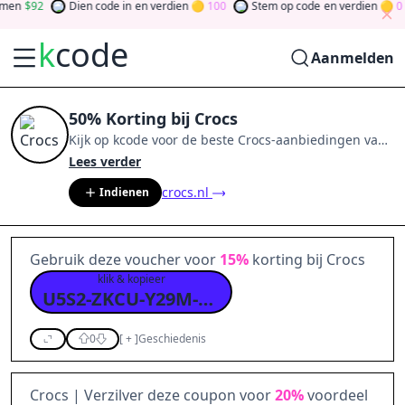
n
92
Dien code in
en verdien
100
Stem op code
en verdien
0
k
code
Aanmelden
50% Korting bij Crocs
Kijk op
kcode
voor de beste
Crocs
-aanbiedingen van
aug 2026
.
Word lid van de community
en verdien
Lees verder
tokens door bij te dragen via stemmen, testen, delen
crocs.nl
Indienen
en meer.
Drehen Sie den Glücksklee
und gewinnen
Sie Geld
Gebruik deze voucher voor
15%
korting bij Crocs
klik & kopieer
U5S2-ZKCU-Y29M-OOLC
0
[
+
]
Geschiedenis
Crocs | Verzilver deze coupon voor
20%
voordeel