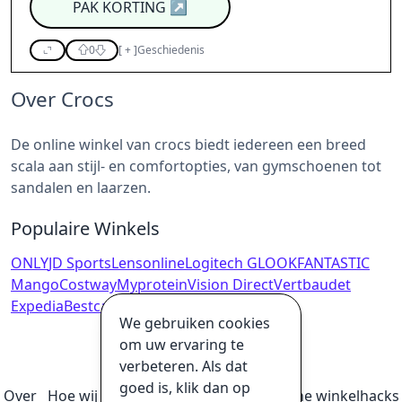
PAK KORTING
↗
0
[
+
]
Geschiedenis
Over Crocs
De online winkel van crocs biedt iedereen een breed
scala aan stijl- en comfortopties, van gymschoenen tot
sandalen en laarzen.
Populaire Winkels
ONLY
JD Sports
Lensonline
Logitech G
LOOKFANTASTIC
Mango
Costway
Myprotein
Vision Direct
Vertbaudet
Expedia
Bestcanvas
We gebruiken cookies
om uw ervaring te
verbeteren. Als dat
goed is, klik dan op
Over
Hoe wij geld verdienen
Ultieme online winkelhacks