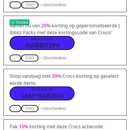
0
[
+
]
Geschiedenis
Tested
Geniet nu van
25%
korting op gepersonaliseerde J
ibbitz Packs met deze kortingscode van Crocs!
klik & kopieer
25JIBBITZPK
0
[
+
]
Geschiedenis
Shop vandaag met
29%
Crocs korting op geselect
eerde items
klik & kopieer
LEAPYEAR2024
0
[
+
]
Geschiedenis
Pak
15%
korting met deze Crocs actiecode