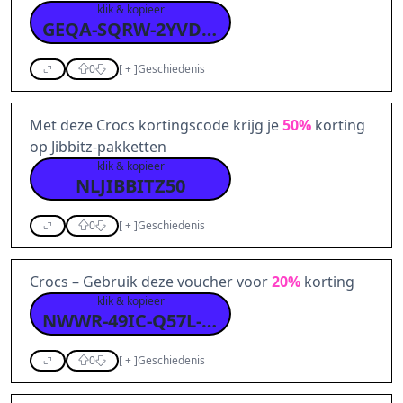
klik & kopieer
GEQA-SQRW-2YVD-LM9M
0
[
+
]
Geschiedenis
Met deze Crocs kortingscode krijg je
50%
korting
op Jibbitz-pakketten
klik & kopieer
NLJIBBITZ50
0
[
+
]
Geschiedenis
Crocs – Gebruik deze voucher voor
20%
korting
klik & kopieer
NWWR-49IC-Q57L-YKME
0
[
+
]
Geschiedenis