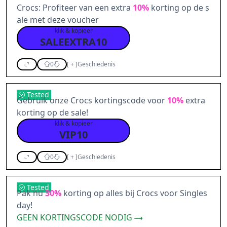
Crocs: Profiteer van een extra
10%
korting op de s
ale met deze voucher
klik & kopieer
SALEEXTRA10
0
[
+
]
Geschiedenis
Tested
Gebruik onze Crocs kortingscode voor
10%
extra
korting op de sale!
klik & kopieer
VIP10
0
[
+
]
Geschiedenis
Tested
Pak nu
30%
korting op alles bij Crocs voor Singles
day!
GEEN KORTINGSCODE NODIG