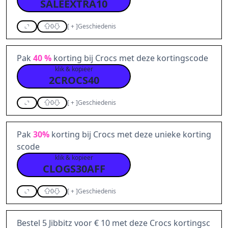
SALEEXTRA10
0
[
+
]
Geschiedenis
Pak
40 %
korting bij Crocs met deze kortingscode
klik & kopieer
2CROCS40
0
[
+
]
Geschiedenis
Pak
30%
korting bij Crocs met deze unieke korting
scode
klik & kopieer
CLOGS30AFF
0
[
+
]
Geschiedenis
Bestel 5 Jibbitz voor € 10 met deze Crocs kortingsc