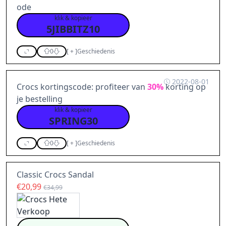
ode
klik & kopieer
5JIBBITZ10
0
[
+
]
Geschiedenis
2022-08-01
Crocs kortingscode: profiteer van
30%
korting op
je bestelling
klik & kopieer
SPRING30
0
[
+
]
Geschiedenis
Classic Crocs Sandal
€20,99
€34,99