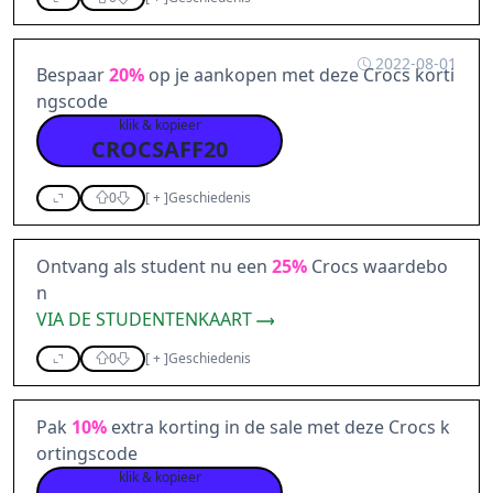
2022-08-01
Bespaar
20%
op je aankopen met deze Crocs korti
ngscode
klik & kopieer
CROCSAFF20
0
[
+
]
Geschiedenis
Ontvang als student nu een
25%
Crocs waardebo
n
VIA DE STUDENTENKAART
0
[
+
]
Geschiedenis
Pak
10%
extra korting in de sale met deze Crocs k
ortingscode
klik & kopieer