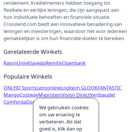
rendement. Kredietnemers hebben toegang tot
flexibele en eerlijke leningen, die zijn aangepast aan
hun individuele behoeften en financiële situatie.
Crosslend.com biedt een innovatieve benadering van
leningen en investeringen, waardoor het voor iedereen
gemakkelijker is om hun financiële doelen te bereiken.
Gerelateerde Winkels
Raisin
Univé
Savedo
Remitly
Openbank
Populaire Winkels
ONLY
JD Sports
Lensonline
Logitech G
LOOKFANTASTIC
Mango
Costway
Myprotein
Vision Direct
Vertbaudet
Comforda
Doggi
We gebruiken cookies
om uw ervaring te
verbeteren. Als dat
goed is, klik dan op