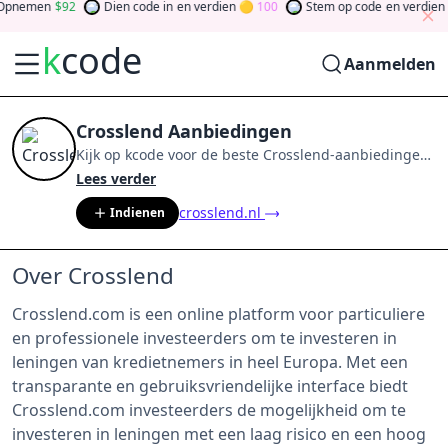
pnemen
92
Dien code in
en verdien
100
Stem op code
en verdien
k
code
Aanmelden
Crosslend Aanbiedingen
Kijk op
kcode
voor de beste
Crosslend
-aanbiedingen
van
aug 2026
.
Word lid van de community
en verdien
Lees verder
tokens door bij te dragen via stemmen, testen, delen
crosslend.nl
Indienen
en meer.
Drehen Sie den Glücksklee
und gewinnen
Sie Geld
Over Crosslend
Crosslend.com is een online platform voor particuliere
en professionele investeerders om te investeren in
leningen van kredietnemers in heel Europa. Met een
transparante en gebruiksvriendelijke interface biedt
Crosslend.com investeerders de mogelijkheid om te
investeren in leningen met een laag risico en een hoog