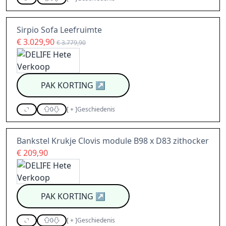
Sirpio Sofa Leefruimte
€ 3.029,90
€ 3.779,90
PAK KORTING
↗
0
[
+
]
Geschiedenis
Bankstel Krukje Clovis module B98 x D83 zithocker
€ 209,90
PAK KORTING
↗
0
[
+
]
Geschiedenis