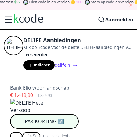
nemen
92
Dien code in
en verdien
100
Stem op code
en verdien
k
code
Aanmelden
DELIFE Aanbiedingen
Kijk op
kcode
voor de beste
DELIFE
-aanbiedingen van
aug 2026
.
Word lid van de community
en verdien
Lees verder
tokens door bij te dragen via stemmen, testen, delen
delife.nl
Indienen
en meer.
Drehen Sie den Glücksklee
und gewinnen
Sie Geld
Bank Elio woonlandschap
€ 1.419,90
€ 1.829,90
PAK KORTING
↗
0
[
+
]
Geschiedenis