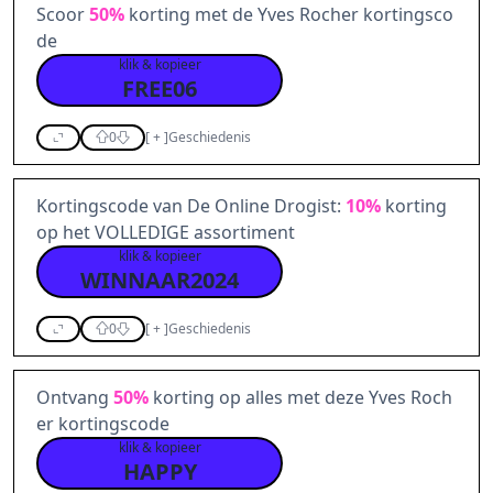
Scoor
50%
korting met de Yves Rocher kortingsco
de
klik & kopieer
FREE06
0
[
+
]
Geschiedenis
Kortingscode van De Online Drogist:
10%
korting
op het VOLLEDIGE assortiment
klik & kopieer
WINNAAR2024
0
[
+
]
Geschiedenis
Ontvang
50%
korting op alles met deze Yves Roch
er kortingscode
klik & kopieer
HAPPY