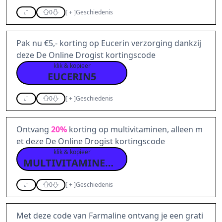
0
[
+
]
Geschiedenis
Pak nu €5,- korting op Eucerin verzorging dankzij
deze De Online Drogist kortingscode
klik & kopieer
EUCERIN5
0
[
+
]
Geschiedenis
Ontvang
20%
korting op multivitaminen, alleen m
et deze De Online Drogist kortingscode
klik & kopieer
MULTIVITAMINEN20GN
0
[
+
]
Geschiedenis
Met deze code van Farmaline ontvang je een grati