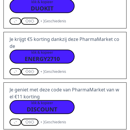
klik & kopieer
DUOKIT
0
[
+
]
Geschiedenis
Je krijgt €5 korting dankzij deze PharmaMarket co
de
klik & kopieer
ENERGY2710
0
[
+
]
Geschiedenis
Je geniet met deze code van PharmaMarket van w
el €11 korting
klik & kopieer
DISCOUNT
0
[
+
]
Geschiedenis