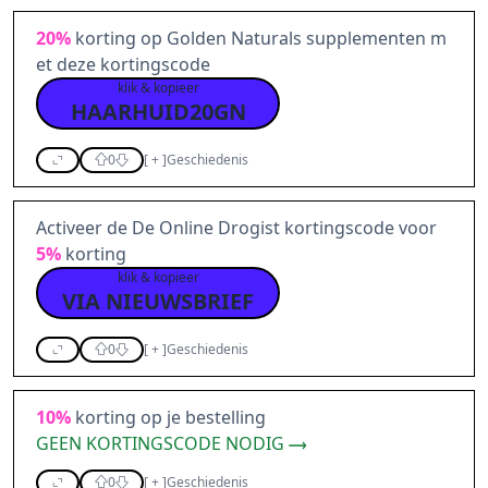
20%
korting op Golden Naturals supplementen m
et deze kortingscode
klik & kopieer
HAARHUID20GN
0
[
+
]
Geschiedenis
Activeer de De Online Drogist kortingscode voor
5%
korting
klik & kopieer
VIA NIEUWSBRIEF
0
[
+
]
Geschiedenis
10%
korting op je bestelling
GEEN KORTINGSCODE NODIG
0
[
+
]
Geschiedenis