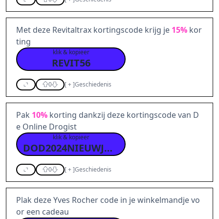
Met deze Revitaltrax kortingscode krijg je
15%
kor
ting
klik & kopieer
REVIT56
0
[
+
]
Geschiedenis
Pak
10%
korting dankzij deze kortingscode van D
e Online Drogist
klik & kopieer
DOD2024NIEUWJAAR
0
[
+
]
Geschiedenis
Plak deze Yves Rocher code in je winkelmandje vo
or een cadeau