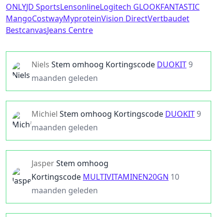
ONLY
JD Sports
Lensonline
Logitech G
LOOKFANTASTIC
Mango
Costway
Myprotein
Vision Direct
Vertbaudet
Bestcanvas
Jeans Centre
Niels
Stem omhoog
Kortingscode
DUOKIT
9
maanden geleden
Michiel
Stem omhoog
Kortingscode
DUOKIT
9
maanden geleden
Jasper
Stem omhoog
Kortingscode
MULTIVITAMINEN20GN
10
maanden geleden