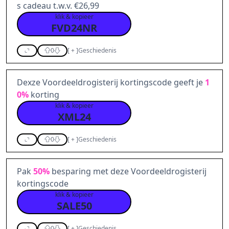
s cadeau t.w.v. €26,99
klik & kopieer
FVD24NR
0
[
+
]
Geschiedenis
Dexze Voordeeldrogisterij kortingscode geeft je
1
0%
korting
klik & kopieer
XML24
0
[
+
]
Geschiedenis
Pak
50%
besparing met deze Voordeeldrogisterij
kortingscode
klik & kopieer
SALE50
0
[
+
]
Geschiedenis