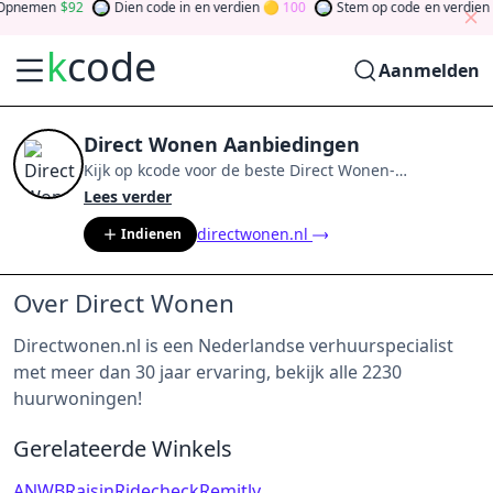
Opnemen
92
Dien code in
en verdien
100
Stem op code
en verdien
k
code
Aanmelden
Direct Wonen Aanbiedingen
Kijk op
kcode
voor de beste
Direct Wonen
-
aanbiedingen van
aug 2026
.
Word lid van de
Lees verder
community
en verdien tokens door bij te dragen via
directwonen.nl
Indienen
stemmen, testen, delen en meer.
Drehen Sie den
Glücksklee
und gewinnen Sie Geld
Over Direct Wonen
Directwonen.nl is een Nederlandse verhuurspecialist
met meer dan 30 jaar ervaring, bekijk alle 2230
huurwoningen!
Gerelateerde Winkels
ANWB
Raisin
Ridecheck
Remitly