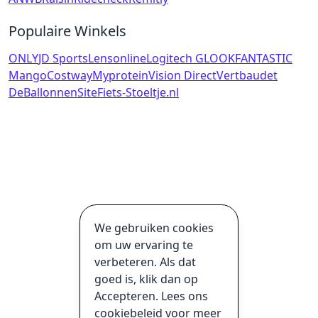
Populaire Winkels
ONLY
JD Sports
Lensonline
Logitech G
LOOKFANTASTIC
Mango
Costway
Myprotein
Vision Direct
Vertbaudet
DeBallonnenSite
Fiets-Stoeltje.nl
We gebruiken cookies
om uw ervaring te
verbeteren. Als dat
goed is, klik dan op
Accepteren. Lees ons
cookiebeleid voor meer