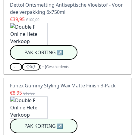
Dettol Ontsmetting Antiseptische Vloeistof - Voor
deelverpakking 6x750ml
€39,95
€100,00
PAK KORTING
↗
0
[
+
]
Geschiedenis
Fonex Gummy Styling Wax Matte Finish 3-Pack
€8,95
€16,95
PAK KORTING
↗