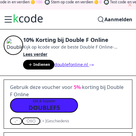
 in
en verdien
100
Stem op code
en verdien
0
Test code
en verd
k
code
Aanmelden
10% Korting bij Double F Online
Kijk op
kcode
voor de beste
Double F Online
-
aanbiedingen van
aug 2026
.
Word lid van de
Lees verder
community
en verdien tokens door bij te dragen via
doublefonline.nl
Indienen
stemmen, testen, delen en meer.
Drehen Sie den
Glücksklee
und gewinnen Sie Geld
Gebruik deze voucher voor
5%
korting bij Double
F Online
klik & kopieer
DOUBLEF5
0
[
+
]
Geschiedenis