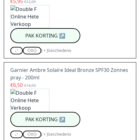
€5,95
€12,95
PAK KORTING
↗
0
[
+
]
Geschiedenis
Garnier Ambre Solaire Ideal Bronze SPF30 Zonnes
pray - 200ml
€6,50
€14,95
PAK KORTING
↗
0
[
+
]
Geschiedenis