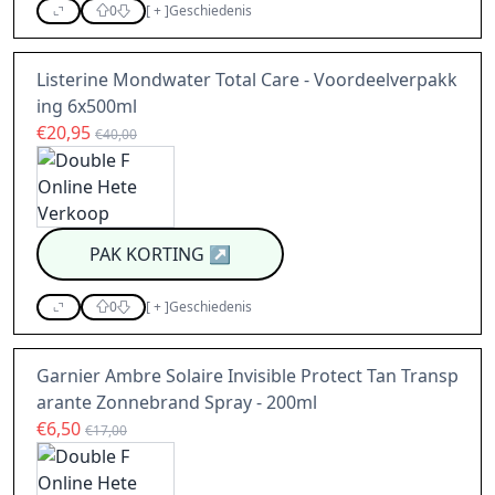
0
[
+
]
Geschiedenis
Listerine Mondwater Total Care - Voordeelverpakk
ing 6x500ml
€20,95
€40,00
PAK KORTING
↗
0
[
+
]
Geschiedenis
Garnier Ambre Solaire Invisible Protect Tan Transp
arante Zonnebrand Spray - 200ml
€6,50
€17,00