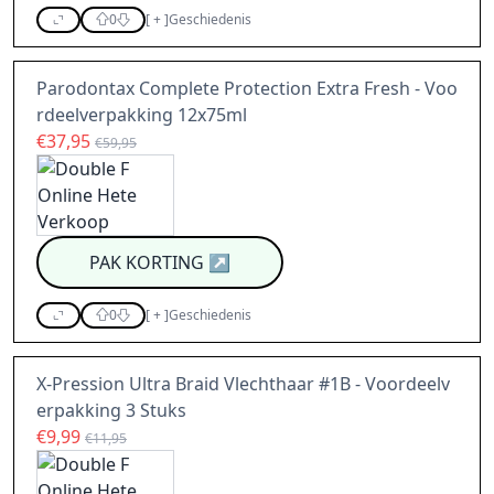
0
[
+
]
Geschiedenis
Parodontax Complete Protection Extra Fresh - Voo
rdeelverpakking 12x75ml
€37,95
€59,95
PAK KORTING
↗
0
[
+
]
Geschiedenis
X-Pression Ultra Braid Vlechthaar #1B - Voordeelv
erpakking 3 Stuks
€9,99
€11,95