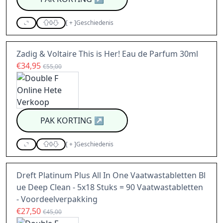
0
[
+
]
Geschiedenis
Zadig & Voltaire This is Her! Eau de Parfum 30ml
€34,95
€55,00
PAK KORTING
↗
0
[
+
]
Geschiedenis
Dreft Platinum Plus All In One Vaatwastabletten Bl
ue Deep Clean - 5x18 Stuks = 90 Vaatwastabletten
- Voordeelverpakking
€27,50
€45,00