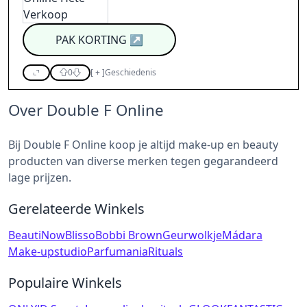
PAK KORTING
↗
0
[
+
]
Geschiedenis
Over Double F Online
Bij Double F Online koop je altijd make-up en beauty
producten van diverse merken tegen gegarandeerd
lage prijzen.
Gerelateerde Winkels
BeautiNow
Blisso
Bobbi Brown
Geurwolkje
Mádara
Make-upstudio
Parfumania
Rituals
Populaire Winkels