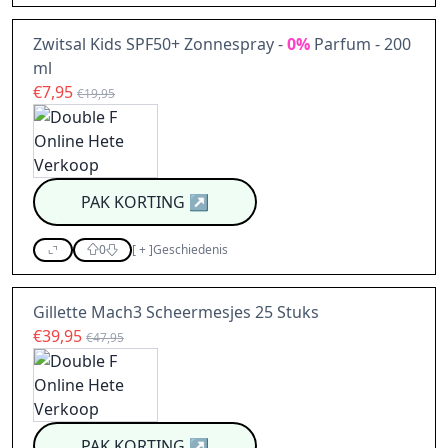
Zwitsal Kids SPF50+ Zonnespray -
0%
Parfum - 200
ml
€7,95
€19,95
PAK KORTING
↗
0
[
+
]
Geschiedenis
Gillette Mach3 Scheermesjes 25 Stuks
€39,95
€47,95
PAK KORTING
↗