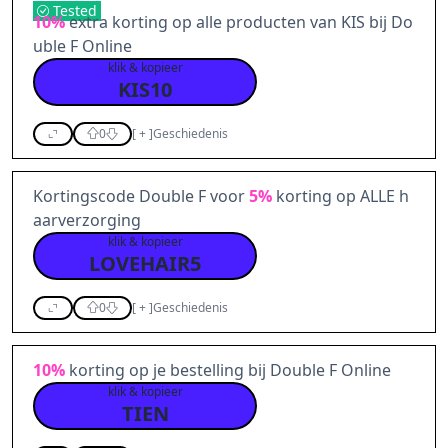
Tested
10%
extra korting op alle producten van KIS bij Do
uble F Online
klik & kopieer
KIS10
0
[
+
]
Geschiedenis
Kortingscode Double F voor
5%
korting op ALLE h
aarverzorging
klik & kopieer
LOVEHAIR5
0
[
+
]
Geschiedenis
10%
korting op je bestelling bij Double F Online
klik & kopieer
TIEN