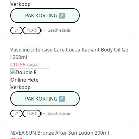
PAK KORTING
↗
0
[
+
]
Geschiedenis
Vaseline Intensive Care Cocoa Radiant Body Oil Ge
l 200ml
€10,95
€30,00
PAK KORTING
↗
0
[
+
]
Geschiedenis
NIVEA SUN Bronze After Sun Lotion 200ml