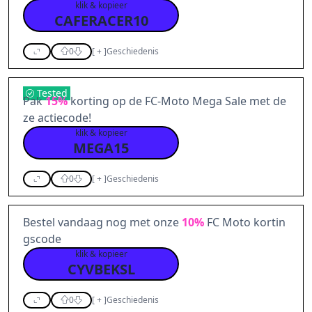
klik & kopieer
CAFERACER10
0
[
+
]
Geschiedenis
Tested
Pak
15%
korting op de FC-Moto Mega Sale met de
ze actiecode!
klik & kopieer
MEGA15
0
[
+
]
Geschiedenis
Bestel vandaag nog met onze
10%
FC Moto kortin
gscode
klik & kopieer
CYVBEKSL
0
[
+
]
Geschiedenis