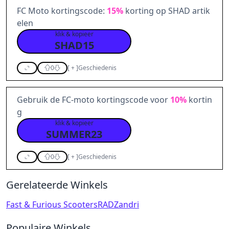
FC Moto kortingscode:
15%
korting op SHAD artik
elen
klik & kopieer
SHAD15
0
[
+
]
Geschiedenis
Gebruik de FC-moto kortingscode voor
10%
kortin
g
klik & kopieer
SUMMER23
0
[
+
]
Geschiedenis
Gerelateerde Winkels
Fast & Furious Scooters
RAD
Zandri
Populaire Winkels