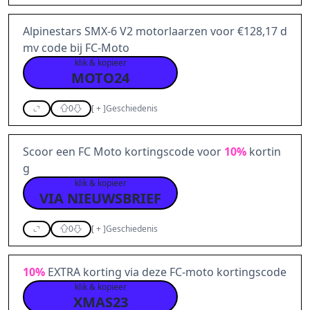
Alpinestars SMX-6 V2 motorlaarzen voor €128,17 d
mv code bij FC-Moto
klik & kopieer
MOTO24
0
[
+
]
Geschiedenis
Scoor een FC Moto kortingscode voor
10%
kortin
g
klik & kopieer
VIA NIEUWSBRIEF
0
[
+
]
Geschiedenis
10%
EXTRA korting via deze FC-moto kortingscode
klik & kopieer
XMAS23