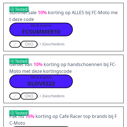
Tested
SummerSale
10%
korting op ALLES bij FC-Moto me
t deze code
klik & kopieer
FCSUMMER10
0
[
+
]
Geschiedenis
Tested
Geniet van
10%
korting op handschoennen bij FC-
Moto met deze kortingscode
klik & kopieer
GLOVES22
0
[
+
]
Geschiedenis
Tested
Pak nu
10%
korting op Cafe Racer top brands bij F
C-Moto