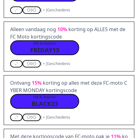
0
[
+
]
Geschiedenis
Alleen vandaag nog
10%
korting op ALLES met de
FC Moto kortingscode
klik & kopieer
FRIDAY13
0
[
+
]
Geschiedenis
Ontvang
15%
korting op alles met deze FC-moto C
YBER MONDAY kortingscode
klik & kopieer
BLACK23
0
[
+
]
Geschiedenis
Met deze kortingscode van FC-moto pak je
11%
ko