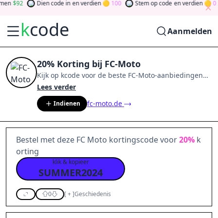
n
92
Dien code in
en verdien
100
Stem op code
en verdien
0
k
code
Aanmelden
20% Korting bij FC-Moto
Kijk op
kcode
voor de beste
FC-Moto
-aanbiedingen
van
aug 2026
.
Word lid van de community
en verdien
Lees verder
tokens door bij te dragen via stemmen, testen, delen
fc-moto.de
Indienen
en meer.
Drehen Sie den Glücksklee
und gewinnen
Sie Geld
Bestel met deze FC Moto kortingscode voor
20%
k
orting
klik & kopieer
SUMMER2024
0
[
+
]
Geschiedenis