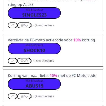
rting op ALLES
klik & kopieer
SINGLES23
0
[
+
]
Geschiedenis
Verzilver de FC-moto actiecode voor
10%
korting
klik & kopieer
SHOCK10
0
[
+
]
Geschiedenis
Korting van maar liefst
15%
met de FC Moto code
klik & kopieer
ABUS15
0
[
+
]
Geschiedenis