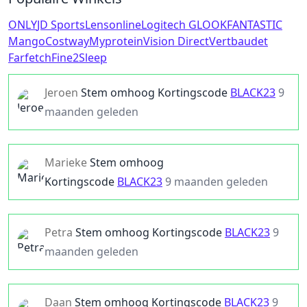
ONLY
JD Sports
Lensonline
Logitech G
LOOKFANTASTIC
Mango
Costway
Myprotein
Vision Direct
Vertbaudet
Farfetch
Fine2Sleep
Jeroen
Stem omhoog
Kortingscode
BLACK23
9
maanden geleden
Marieke
Stem omhoog
Kortingscode
BLACK23
9 maanden geleden
Petra
Stem omhoog
Kortingscode
BLACK23
9
maanden geleden
Daan
Stem omhoog
Kortingscode
BLACK23
9