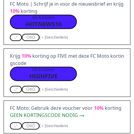
FC Moto | Schrijf je in voor de nieuwsbrief en krijg
10%
korting
klik & kopieer
HOTNEWS10
0
[
+
]
Geschiedenis
Krijg
10%
korting op FIVE met deze FC Moto kortin
gscode
klik & kopieer
HIGHFIVE
0
[
+
]
Geschiedenis
FC Moto: Gebruik deze voucher voor
10%
korting
GEEN KORTINGSCODE NODIG
0
[
+
]
Geschiedenis