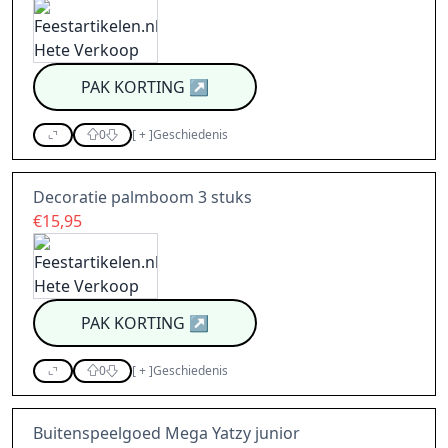
PAK KORTING
↗
0
[
+
]
Geschiedenis
Decoratie palmboom 3 stuks
€15,95
PAK KORTING
↗
0
[
+
]
Geschiedenis
Buitenspeelgoed Mega Yatzy junior