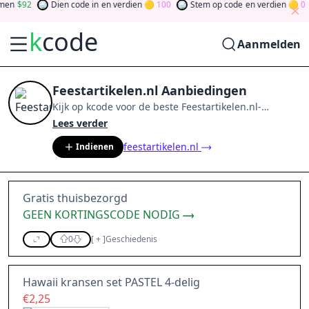
n
92
Dien code in
en verdien
100
Stem op code
en verdien
0
k
code
Aanmelden
Feestartikelen.nl Aanbiedingen
Kijk op
kcode
voor de beste
Feestartikelen.nl
-
aanbiedingen van
aug 2026
.
Word lid van de
Lees verder
community
en verdien tokens door bij te dragen via
feestartikelen.nl
Indienen
stemmen, testen, delen en meer.
Drehen Sie den
Glücksklee
und gewinnen Sie Geld
Gratis thuisbezorgd
GEEN KORTINGSCODE NODIG
0
[
+
]
Geschiedenis
Hawaii kransen set PASTEL 4-delig
€2,25