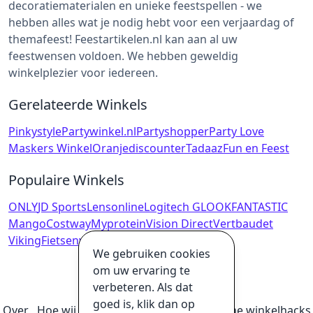
decoratiematerialen en unieke feestspellen - we
hebben alles wat je nodig hebt voor een verjaardag of
themafeest! Feestartikelen.nl kan aan al uw
feestwensen voldoen. We hebben geweldig
winkelplezier voor iedereen.
Gerelateerde Winkels
Pinkystyle
Partywinkel.nl
Partyshopper
Party Love
Maskers Winkel
Oranjediscounter
Tadaaz
Fun en Feest
Populaire Winkels
ONLY
JD Sports
Lensonline
Logitech G
LOOKFANTASTIC
Mango
Costway
Myprotein
Vision Direct
Vertbaudet
Viking
Fietsenwinkel.nl
We gebruiken cookies
om uw ervaring te
verbeteren. Als dat
goed is, klik dan op
Over
Hoe wij geld verdienen
Ultieme online winkelhacks