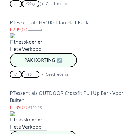
0
[
+
]
Geschiedenis
PTessentials HR100 Titan Half Rack
€799,00
€999,00
PAK KORTING
↗
0
[
+
]
Geschiedenis
PTessentials OUTDOOR Crossfit Pull Up Bar - Voor
Buiten
€139,00
€199,95