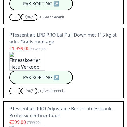
PAK KORTING
↗
0
[
+
]
Geschiedenis
PTessentials LPD PRO Lat Pull Down met 115 kg st
ack - Gratis montage
€1.399,00
€1.499,00
PAK KORTING
↗
0
[
+
]
Geschiedenis
PTessentials PRO Adjustable Bench Fitnessbank -
Professioneel inzetbaar
€399,00
€599,00