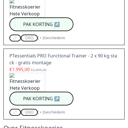
PAK KORTING
↗
0
[
+
]
Geschiedenis
PTessentials PRO Functional Trainer - 2 x 90 kg sta
ck - gratis montage
€1.995,00
€2.495,00
PAK KORTING
↗
0
[
+
]
Geschiedenis
Over Fitnesskoerier