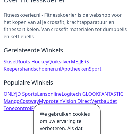
Fitnesskoerier.nl - Fitnesskoerier is de webshop voor
het kopen van al je crossfit, krachtapparatuur en
fitnessartikelen. Van crossfit materialen tot dumbbells
en kettlebells.
Gerelateerde Winkels
Skiset
Roots Hockey
Quiksilver
MEIJERS
Keepershandschoenen.nl
ApotheekenSport
Populaire Winkels
ONLY
JD Sports
Lensonline
Logitech G
LOOKFANTASTIC
Mango
Costway
Myprotein
Vision Direct
Vertbaudet
Tonecontrol
Fietsweb
We gebruiken cookies
om uw ervaring te
verbeteren. Als dat