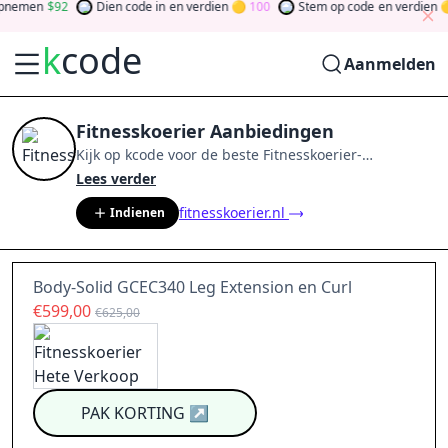
nemen
92
Dien code in
en verdien
100
Stem op code
en verdien
k
code
Aanmelden
Fitnesskoerier Aanbiedingen
Kijk op
kcode
voor de beste
Fitnesskoerier
-
aanbiedingen van
aug 2026
.
Word lid van de
Lees verder
community
en verdien tokens door bij te dragen via
fitnesskoerier.nl
Indienen
stemmen, testen, delen en meer.
Drehen Sie den
Glücksklee
und gewinnen Sie Geld
Body-Solid GCEC340 Leg Extension en Curl
€599,00
€625,00
PAK KORTING
↗