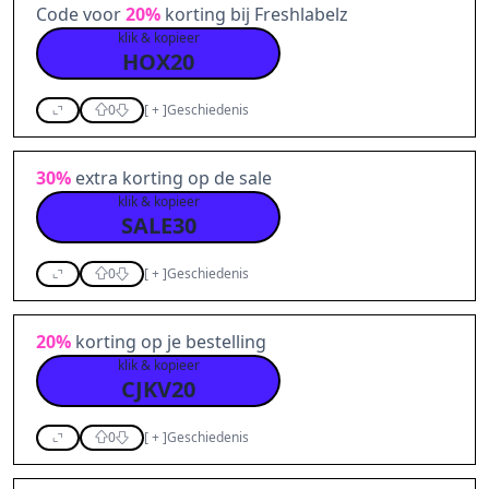
Code voor
20%
korting bij Freshlabelz
klik & kopieer
HOX20
0
[
+
]
Geschiedenis
30%
extra korting op de sale
klik & kopieer
SALE30
0
[
+
]
Geschiedenis
20%
korting op je bestelling
klik & kopieer
CJKV20
0
[
+
]
Geschiedenis