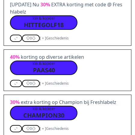
[UPDATE] Nu
30%
EXTRA korting met code @ Fres
hlabelz
klik & kopieer
HITTEGOLF18
0
[
+
]
Geschiedenis
40%
korting op diverse artikelen
klik & kopieer
PAAS40
0
[
+
]
Geschiedenis
30%
extra korting op Champion bij Freshlabelz
klik & kopieer
CHAMPION30
0
[
+
]
Geschiedenis