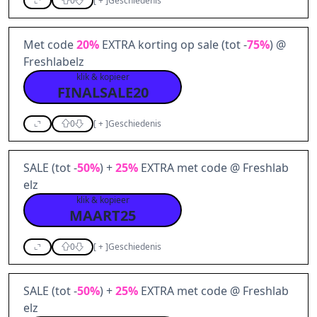
0
[
+
]
Geschiedenis
Met code
20%
EXTRA korting op sale (tot -
75%
) @
Freshlabelz
klik & kopieer
FINALSALE20
0
[
+
]
Geschiedenis
SALE (tot -
50%
) +
25%
EXTRA met code @ Freshlab
elz
klik & kopieer
MAART25
0
[
+
]
Geschiedenis
SALE (tot -
50%
) +
25%
EXTRA met code @ Freshlab
elz