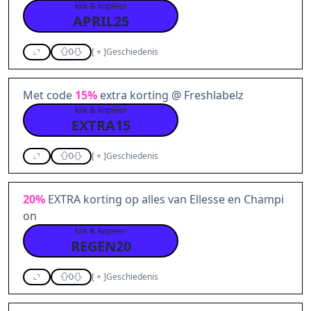
klik & kopieer
APRIL25
0
[
+
]
Geschiedenis
Met code
15%
extra korting @ Freshlabelz
klik & kopieer
EXTRA15
0
[
+
]
Geschiedenis
20%
EXTRA korting op alles van Ellesse en Champi
on
klik & kopieer
REGEN20
0
[
+
]
Geschiedenis