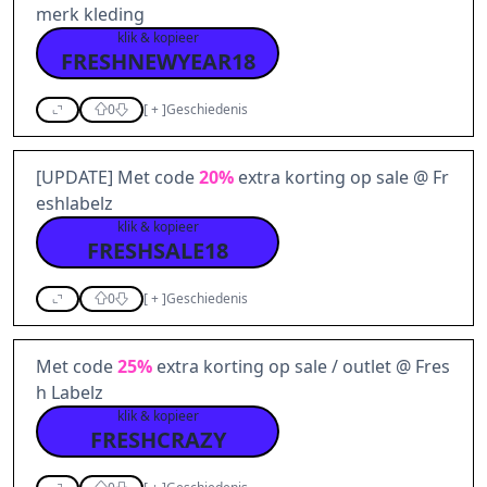
merk kleding
klik & kopieer
FRESHNEWYEAR18
0
[
+
]
Geschiedenis
[UPDATE] Met code
20%
extra korting op sale @ Fr
eshlabelz
klik & kopieer
FRESHSALE18
0
[
+
]
Geschiedenis
Met code
25%
extra korting op sale / outlet @ Fres
h Labelz
klik & kopieer
FRESHCRAZY