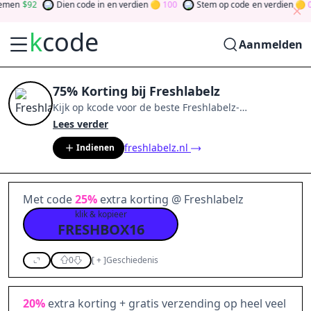
en
92
Dien code in
en verdien
100
Stem op code
en verdien
0
k
code
Aanmelden
75% Korting bij Freshlabelz
Kijk op
kcode
voor de beste
Freshlabelz
-
aanbiedingen van
aug 2026
.
Word lid van de
Lees verder
community
en verdien tokens door bij te dragen via
freshlabelz.nl
Indienen
stemmen, testen, delen en meer.
Drehen Sie den
Glücksklee
und gewinnen Sie Geld
Met code
25%
extra korting @ Freshlabelz
klik & kopieer
FRESHBOX16
0
[
+
]
Geschiedenis
20%
extra korting + gratis verzending op heel veel