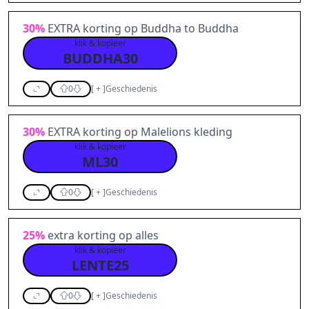
30%
EXTRA korting op Buddha to Buddha
klik & kopieer
BUDDHA30
0
[
+
]
Geschiedenis
30%
EXTRA korting op Malelions kleding
klik & kopieer
ML30
0
[
+
]
Geschiedenis
25%
extra korting op alles
klik & kopieer
LENTE25
0
[
+
]
Geschiedenis