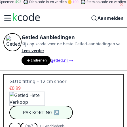
pnemen
92
Dien code in
en verdien
100
Stem op code
en verdien
k
code
Aanmelden
Getled Aanbiedingen
Kijk op
kcode
voor de beste
Getled
-aanbiedingen van
aug 2026
.
Word lid van de community
en verdien
Lees verder
tokens door bij te dragen via stemmen, testen, delen
getled.nl
Indienen
en meer.
Drehen Sie den Glücksklee
und gewinnen
Sie Geld
GU10 fitting + 12 cm snoer
€0,99
PAK KORTING
↗
0
[
+
]
Geschiedenis