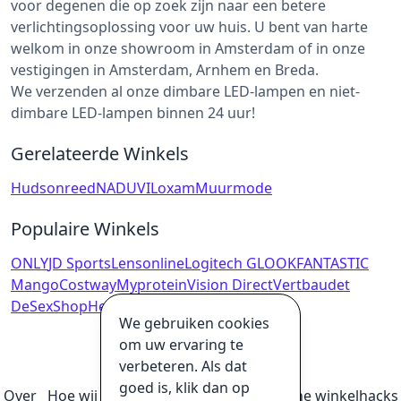
voor degenen die op zoek zijn naar een betere
verlichtingsoplossing voor uw huis. U bent van harte
welkom in onze showroom in Amsterdam of in onze
vestigingen in Amsterdam, Arnhem en Breda.
We verzenden al onze dimbare LED-lampen en niet-
dimbare LED-lampen binnen 24 uur!
Gerelateerde Winkels
Hudsonreed
NADUVI
Loxam
Muurmode
Populaire Winkels
ONLY
JD Sports
Lensonline
Logitech G
LOOKFANTASTIC
Mango
Costway
Myprotein
Vision Direct
Vertbaudet
DeSexShop
Heerlijkehuisjes.nl
We gebruiken cookies
om uw ervaring te
verbeteren. Als dat
goed is, klik dan op
Over
Hoe wij geld verdienen
Ultieme online winkelhacks