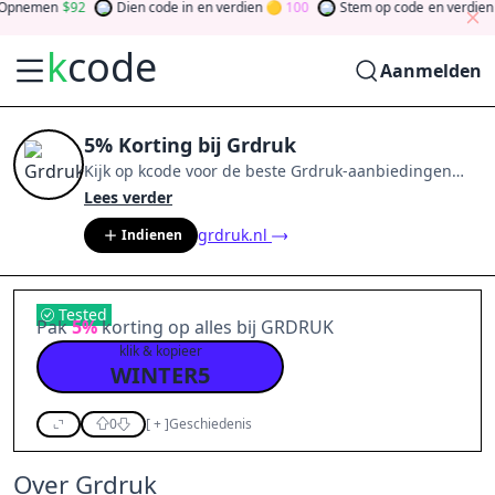
Opnemen
92
Dien code in
en verdien
100
Stem op code
en verdien
k
code
Aanmelden
5% Korting bij Grdruk
Kijk op
kcode
voor de beste
Grdruk
-aanbiedingen
van
aug 2026
.
Word lid van de community
en verdien
Lees verder
tokens door bij te dragen via stemmen, testen, delen
grdruk.nl
Indienen
en meer.
Drehen Sie den Glücksklee
und gewinnen
Sie Geld
Tested
Pak
5%
korting op alles bij GRDRUK
klik & kopieer
WINTER5
0
[
+
]
Geschiedenis
Over Grdruk