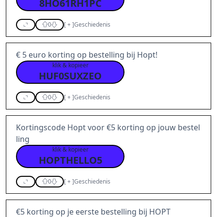
8HO61RH1PC
0
[
+
]
Geschiedenis
€ 5 euro korting op bestelling bij Hopt!
klik & kopieer
HUF0SUXZEO
0
[
+
]
Geschiedenis
Kortingscode Hopt voor €5 korting op jouw bestel
ling
klik & kopieer
HOPTHELLO5
0
[
+
]
Geschiedenis
€5 korting op je eerste bestelling bij HOPT