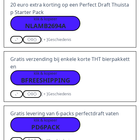
20 euro extra korting op een Perfect Draft Thuista
p Starter Pack
klik & kopieer
NLAMB2694A
0
[
+
]
Geschiedenis
Gratis verzending bij enkele korte THT bierpakkett
en
klik & kopieer
BFREESHIPPING
0
[
+
]
Geschiedenis
Gratis levering van 6-packs perfectdraft vaten
klik & kopieer
PD6PACK