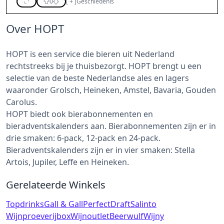
0
[
+
]
Geschiedenis
Over HOPT
HOPT is een service die bieren uit Nederland
rechtstreeks bij je thuisbezorgt. HOPT brengt u een
selectie van de beste Nederlandse ales en lagers
waaronder Grolsch, Heineken, Amstel, Bavaria, Gouden
Carolus.
HOPT biedt ook bierabonnementen en
bieradventskalenders aan. Bierabonnementen zijn er in
drie smaken: 6-pack, 12-pack en 24-pack.
Bieradventskalenders zijn er in vier smaken: Stella
Artois, Jupiler, Leffe en Heineken.
Gerelateerde Winkels
Topdrinks
Gall & Gall
PerfectDraft
Salinto
Wijnproeverijbox
Wijnoutlet
Beerwulf
Wijny