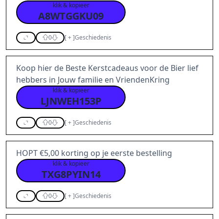
klik & kopieer
A8WTGGKU09
0
[
+
]
Geschiedenis
Koop hier de Beste Kerstcadeaus voor de Bier lief
hebbers in Jouw familie en VriendenKring
klik & kopieer
LJNWEH153P
0
[
+
]
Geschiedenis
HOPT €5,00 korting op je eerste bestelling
klik & kopieer
TXG8PYIN14
0
[
+
]
Geschiedenis