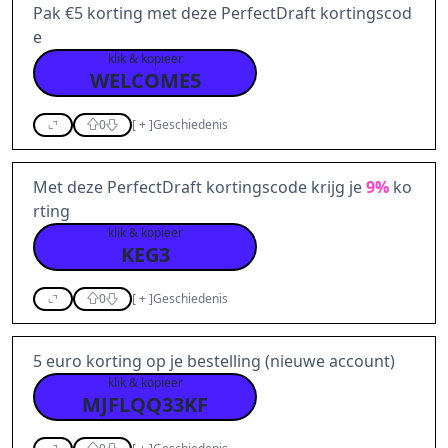
Pak €5 korting met deze PerfectDraft kortingscod
e
klik & kopieer
WELCOME5
0
[
+
]
Geschiedenis
Met deze PerfectDraft kortingscode krijg je
9%
ko
rting
klik & kopieer
KEG3
0
[
+
]
Geschiedenis
5 euro korting op je bestelling (nieuwe account)
klik & kopieer
MJFLQQ33KF