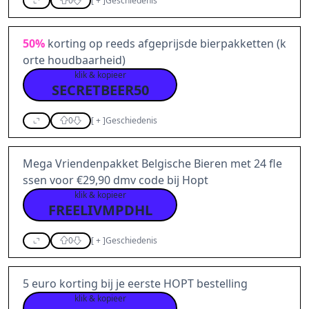
0
[
+
]
Geschiedenis
50%
korting op reeds afgeprijsde bierpakketten (k
orte houdbaarheid)
klik & kopieer
SECRETBEER50
0
[
+
]
Geschiedenis
Mega Vriendenpakket Belgische Bieren met 24 fle
ssen voor €29,90 dmv code bij Hopt
klik & kopieer
FREELIVMPDHL
0
[
+
]
Geschiedenis
5 euro korting bij je eerste HOPT bestelling
klik & kopieer