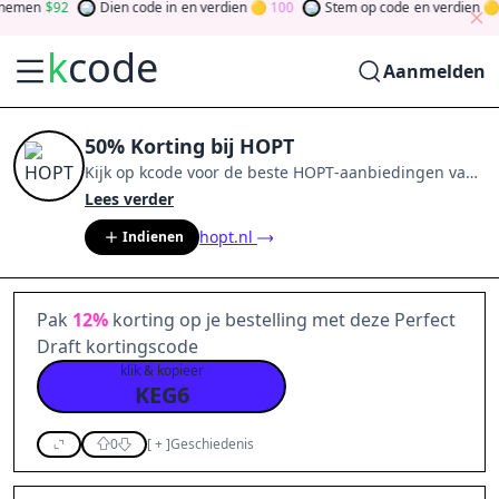
emen
92
Dien code in
en verdien
100
Stem op code
en verdien
k
code
Aanmelden
50% Korting bij HOPT
Kijk op
kcode
voor de beste
HOPT
-aanbiedingen van
aug 2026
.
Word lid van de community
en verdien
Lees verder
tokens door bij te dragen via stemmen, testen, delen
hopt.nl
Indienen
en meer.
Drehen Sie den Glücksklee
und gewinnen
Sie Geld
Pak
12%
korting op je bestelling met deze Perfect
Draft kortingscode
klik & kopieer
KEG6
0
[
+
]
Geschiedenis