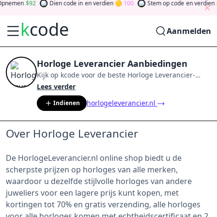
pnemen
92
Dien code in
en verdien
100
Stem op code
en verdien
k
code
Aanmelden
Horloge Leverancier Aanbiedingen
Kijk op
kcode
voor de beste
Horloge Leverancier
-
aanbiedingen van
aug 2026
.
Word lid van de
Lees verder
community
en verdien tokens door bij te dragen via
horlogeleverancier.nl
Indienen
stemmen, testen, delen en meer.
Drehen Sie den
Glücksklee
und gewinnen Sie Geld
Over Horloge Leverancier
De HorlogeLeverancier.nl online shop biedt u de
scherpste prijzen op horloges van alle merken,
waardoor u dezelfde stijlvolle horloges van andere
juweliers voor een lagere prijs kunt kopen, met
kortingen tot 70% en gratis verzending, alle horloges
voor alle horloges komen met echtheidscertificaat en 2