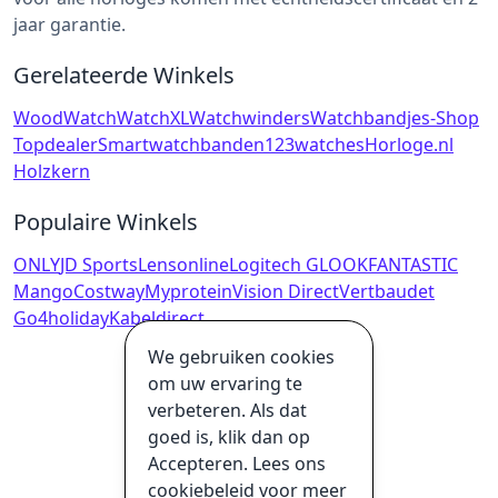
jaar garantie.
Gerelateerde Winkels
WoodWatch
WatchXL
Watchwinders
Watchbandjes-Shop
Topdealer
Smartwatchbanden
123watches
Horloge.nl
Holzkern
Populaire Winkels
ONLY
JD Sports
Lensonline
Logitech G
LOOKFANTASTIC
Mango
Costway
Myprotein
Vision Direct
Vertbaudet
Go4holiday
Kabeldirect
We gebruiken cookies
om uw ervaring te
verbeteren. Als dat
goed is, klik dan op
Accepteren. Lees ons
cookiebeleid voor meer