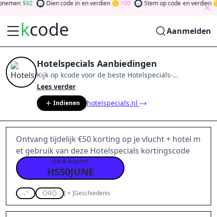
nemen
92
Dien code in
en verdien
100
Stem op code
en verdien
k
code
Aanmelden
Hotelspecials Aanbiedingen
Kijk op
kcode
voor de beste
Hotelspecials
-
aanbiedingen van
aug 2026
.
Word lid van de
Lees verder
community
en verdien tokens door bij te dragen via
hotelspecials.nl
Indienen
stemmen, testen, delen en meer.
Drehen Sie den
Glücksklee
und gewinnen Sie Geld
Ontvang tijdelijk €50 korting op je vlucht + hotel m
et gebruik van deze Hotelspecials kortingscode
klik & kopieer
HS50JUNE
0
[
+
]
Geschiedenis