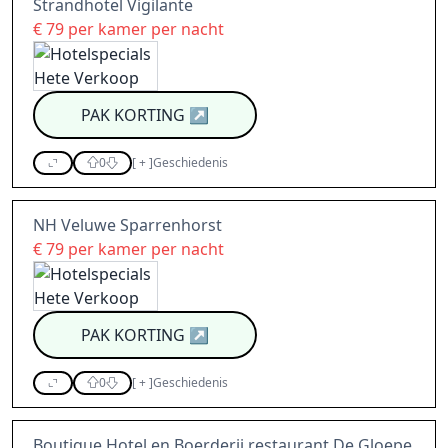
Strandhotel Vigilante
€ 79 per kamer per nacht
PAK KORTING
↗
0
[
+
]
Geschiedenis
NH Veluwe Sparrenhorst
€ 79 per kamer per nacht
PAK KORTING
↗
0
[
+
]
Geschiedenis
Boutique Hotel en Boerderij restaurant De Gloepe