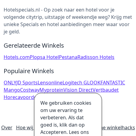
Hotelspecials.nl - Op zoek naar een hotel voor je
volgende citytrip, uitstapje of weekendje weg? Krijg met
unieke Specials en hotel aanbiedingen meer waar voor
je geld.
Gerelateerde Winkels
Hotels.com
Plopsa Hotel
Pestana
Radisson Hotels
Populaire Winkels
ONLY
JD Sports
Lensonline
Logitech G
LOOKFANTASTIC
Mango
Costway
Myprotein
Vision Direct
Vertbaudet
Horecavoordeelshop
House of Britain
We gebruiken cookies
om uw ervaring te
verbeteren. Als dat
goed is, klik dan op
Over
Hoe wij geld verdienen
Ultieme online winkelhacks
Accepteren. Lees ons