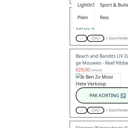
LightInThebox
Sport & Buit
Meld je aan voor de Ik 
Plein
Reis
5%
kortingscode
VIA DE NIEUWSBRIEF
0
[
+
]
Geschieden
Beach and Bandits UV 
ge Mouwen - Reef Ribb
€29,00
€44,90
PAK KORTING
↗
0
[
+
]
Geschieden