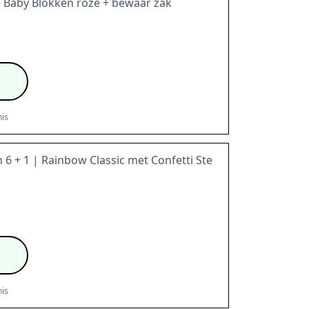
 Baby Blokken roze + bewaar zak
is
 6 + 1 | Rainbow Classic met Confetti Ste
is