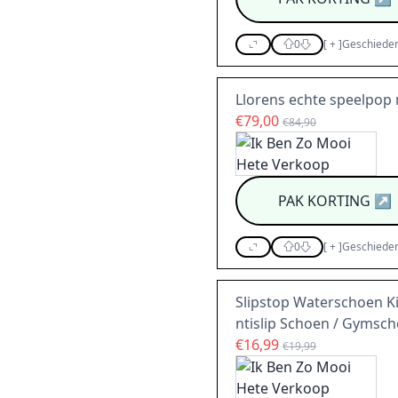
0
[
+
]
Geschieden
Llorens echte speelpop 
€79,00
€84,90
PAK KORTING
↗
0
[
+
]
Geschieden
Slipstop Waterschoen K
ntislip Schoen / Gymsch
€16,99
€19,99