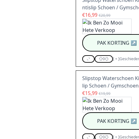
Slipstop Waterschoen K
ntislip Schoen / Gymsch
€16,99
€20,99
PAK KORTING
↗
0
[
+
]
Geschieden
Slipstop Waterschoen K
lip Schoen / Gymschoen
€15,99
€19,99
PAK KORTING
↗
0
[
+
]
Geschieden