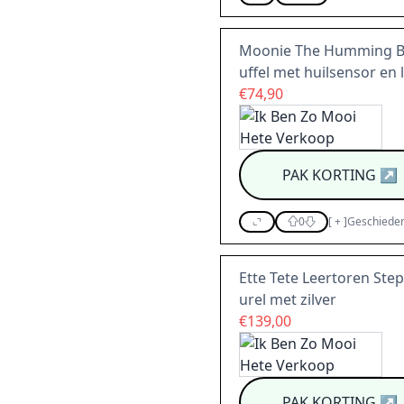
Moonie The Humming Bea
uffel met huilsensor en l
€74,90
PAK KORTING
↗
0
[
+
]
Geschieden
Ette Tete Leertoren Step'
urel met zilver
€139,00
PAK KORTING
↗