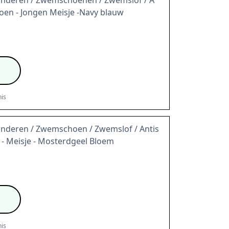
inderen / Zwemschoenen / Zwemslof / A
oen - Jongen Meisje -Navy blauw
is
inderen / Zwemschoen / Zwemslof / Antis
 - Meisje - Mosterdgeel Bloem
is