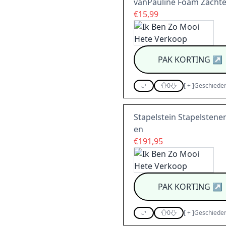
vanPauline Foam Zachte
€15,99
PAK KORTING
↗
0
[
+
]
Geschieden
Stapelstein Stapelstenen
en
€191,95
PAK KORTING
↗
0
[
+
]
Geschieden