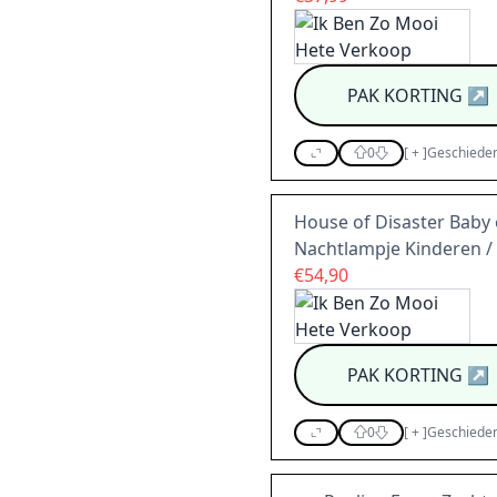
PAK KORTING
↗
0
[
+
]
Geschieden
House of Disaster Baby 
Nachtlampje Kinderen / 
€54,90
PAK KORTING
↗
0
[
+
]
Geschieden