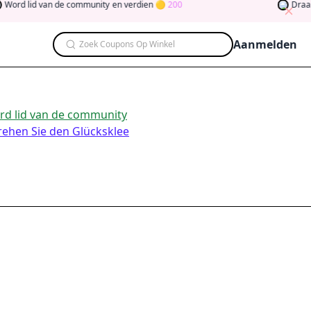
lid van de community
en verdien
200
Draai de kla
Aanmelden
Zoek Coupons Op Winkel
d lid van de community
rehen Sie den Glücksklee