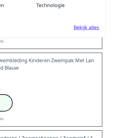
en
Fun en Feest
Technologie
Ben Zo Mooi nieuwsbrief en ontvang een
Bekijk alles
is
Zwemkleding Kinderen Zwempak Met Lan
ed Blauw
is