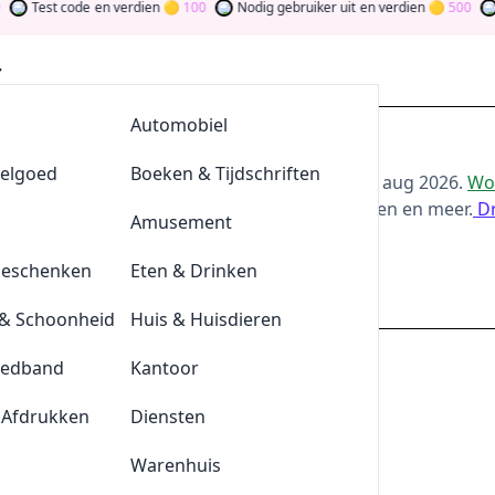
st code
en verdien
100
Nodig gebruiker uit
en verdien
500
Word 
AllesvoorBBQ
Automobiel
ing bij Ik Ben Zo Mooi
eelgoed
De Klompengigant
Boeken & Tijdschriften
or de beste
Ik Ben Zo Mooi
-aanbiedingen van
aug 2026
.
Wor
s door bij te dragen via stemmen, testen, delen en meer.
D
Lensonline
Amusement
ie Geld
Geschenken
Quickjewels
Eten & Drinken
ikbenzomooi.nl
& Schoonheid
BrewDog
Huis & Huisdieren
eedband
Tefal
Kantoor
j IkBenZoMooi met deze kortingscode
 Afdrukken
Durex
Diensten
Plnktn
Warenhuis
is