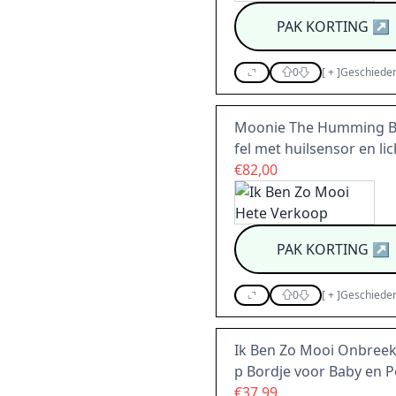
PAK KORTING
↗
0
[
+
]
Geschieden
Moonie The Humming Bea
fel met huilsensor en lic
€82,00
PAK KORTING
↗
0
[
+
]
Geschieden
Ik Ben Zo Mooi Onbreek
p Bordje voor Baby en Pe
€37,99