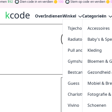
92
Dien code in
en verdien
100
Stem op code
en verdien
0
Te
k
code
Over
Indienen
Winkel
Categorieën
Tsjechoreizen
Accessoires
10% Kort
Radiatorendiscounter
Baby's & Sp
Kijk op
kcode
vo
en verdien token
Pull and Bear
Kleding
und gewinnen S
Gymshark
Bloemen & 
Indienen
Bestcanvas
Gezondheid 
Guess
Mobiel & Br
Tested
10%
korting op alles bi
klik & kopieer
Charlotte Tilbury
Fotografie &
10%SINT
Vivino
Schoenen
0
[
+
]
Geschieden