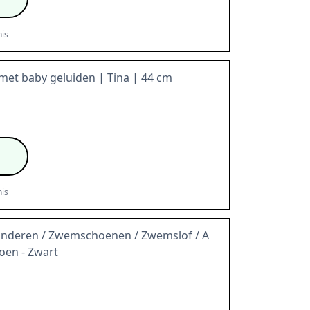
is
met baby geluiden | Tina | 44 cm
is
inderen / Zwemschoenen / Zwemslof / A
oen - Zwart