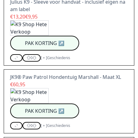
Julius K9 - Sleeve voor handvat - inclusief eigen na
am label
€13,20€9,95
PAK KORTING
↗
0
[
+
]
Geschiedenis
JK9® Paw Patrol Hondentuig Marshall - Maat XL
€60,95
PAK KORTING
↗
0
[
+
]
Geschiedenis