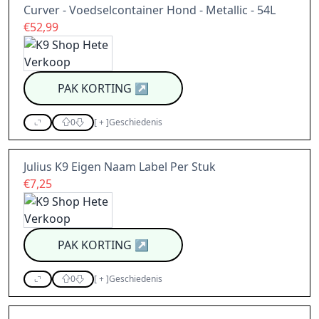
Curver - Voedselcontainer Hond - Metallic - 54L
€52,99
PAK KORTING
↗
0
[
+
]
Geschiedenis
Julius K9 Eigen Naam Label Per Stuk
€7,25
PAK KORTING
↗
0
[
+
]
Geschiedenis