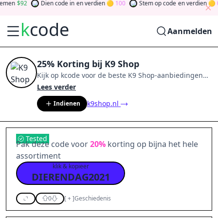
men
92
Dien code in
en verdien
100
Stem op code
en verdien
0
k
code
Aanmelden
25% Korting bij K9 Shop
Kijk op
kcode
voor de beste
K9 Shop
-aanbiedingen
van
aug 2026
.
Word lid van de community
en verdien
Lees verder
tokens door bij te dragen via stemmen, testen, delen
k9shop.nl
Indienen
en meer.
Drehen Sie den Glücksklee
und gewinnen
Sie Geld
Tested
Pak deze code voor
20%
korting op bijna het hele
assortiment
klik & kopieer
DIERENDAG2021
0
[
+
]
Geschiedenis