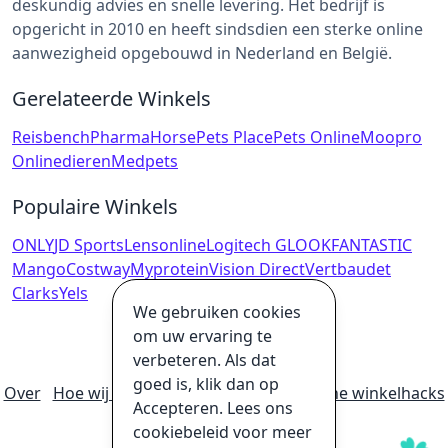
deskundig advies en snelle levering. Het bedrijf is
opgericht in 2010 en heeft sindsdien een sterke online
aanwezigheid opgebouwd in Nederland en België.
Gerelateerde Winkels
Reisbench
PharmaHorse
Pets Place
Pets Online
Moopro
Onlinedieren
Medpets
Populaire Winkels
ONLY
JD Sports
Lensonline
Logitech G
LOOKFANTASTIC
Mango
Costway
Myprotein
Vision Direct
Vertbaudet
Clarks
Yels
We gebruiken cookies
om uw ervaring te
verbeteren. Als dat
goed is, klik dan op
Over
Hoe wij geld verdienen
Ultieme online winkelhacks
Accepteren. Lees ons
Privacybeleid
Disclaimer
cookiebeleid voor meer