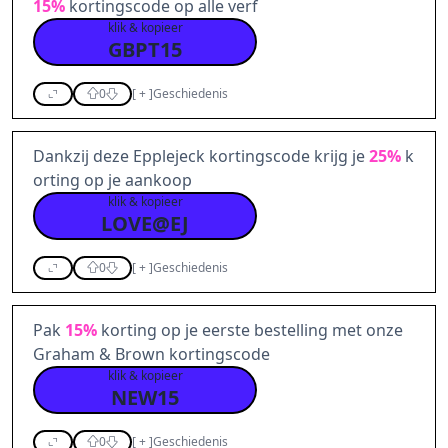
15%
kortingscode op alle verf
klik & kopieer
GBPT15
0
[
+
]
Geschiedenis
Dankzij deze Epplejeck kortingscode krijg je
25%
k
orting op je aankoop
klik & kopieer
LOVE@EJ
0
[
+
]
Geschiedenis
Pak
15%
korting op je eerste bestelling met onze
Graham & Brown kortingscode
klik & kopieer
NEW15
0
[
+
]
Geschiedenis