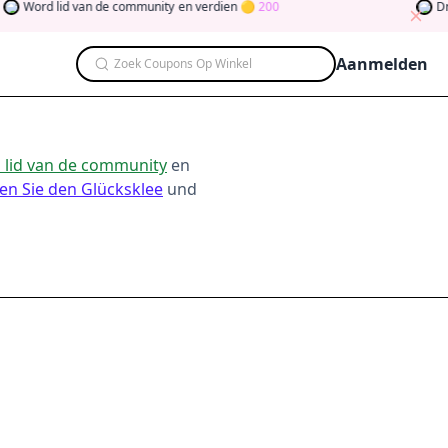
Word lid van de community
en verdien
200
Draai d
Aanmelden
Zoek Coupons Op Winkel
 lid van de community
en
en Sie den Glücksklee
und