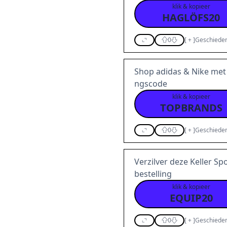
klik & kopieer
HAGLÖFS20
0
[
+
]
Geschieden
Shop adidas & Nike me
ngscode
klik & kopieer
TOPBRANDS
0
[
+
]
Geschieden
Verzilver deze Keller S
bestelling
klik & kopieer
EQUIP20
0
[
+
]
Geschieden