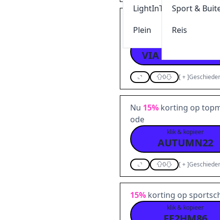
LightInThebox
Sport & Buit
Pak €10,- korting op je
Plein
Reis
ode
klik & kopieer
VIA NIEUWSBRI
0
[
+
]
Geschieden
Nu
15%
korting op topm
ode
klik & kopieer
AUTUMN22
0
[
+
]
Geschieden
15%
korting op sports
klik & kopieer
FE2HM86