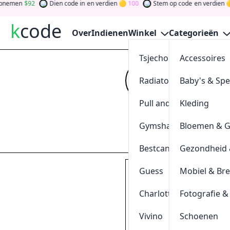
en
92
Dien code in
en verdien
100
Stem op code
en verdien
0
k
code
Over
Indienen
Winkel
Categorieën
Tsjechoreizen
Accessoires
20% Kort
Radiatorendiscounter
Baby's & Sp
Kijk op
kcode
vo
verdien tokens d
Pull and Bear
Kleding
gewinnen Sie Ge
Gymshark
Bloemen & 
Indienen
Bestcanvas
Gezondheid 
Guess
Mobiel & Br
Keller Sports kortings
klik & kopieer
Charlotte Tilbury
Fotografie &
WOMENSDAY2
Vivino
Schoenen
0
[
+
]
Geschieden