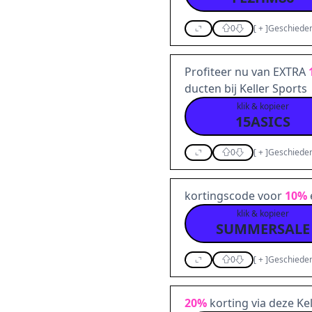
0
[
+
]
Geschieden
Profiteer nu van EXTRA
ducten bij Keller Sports
klik & kopieer
15ASICS
0
[
+
]
Geschieden
kortingscode voor
10%
klik & kopieer
SUMMERSALE
0
[
+
]
Geschieden
20%
korting via deze Ke