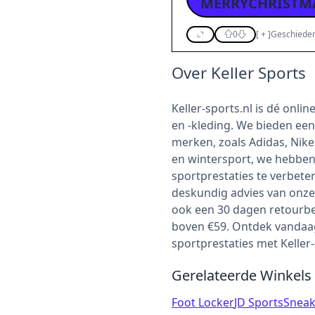
MERRYCHRISTM
0
[
+
]
Geschieden
Over Keller Sports
Keller-sports.nl is dé onl
en -kleding. We bieden een
merken, zoals Adidas, Nik
en wintersport, we hebben
sportprestaties te verbet
deskundig advies van onze 
ook een 30 dagen retourbel
boven €59. Ontdek vandaag
sportprestaties met Keller-
Gerelateerde Winkels
Foot Locker
JD Sports
Sneak