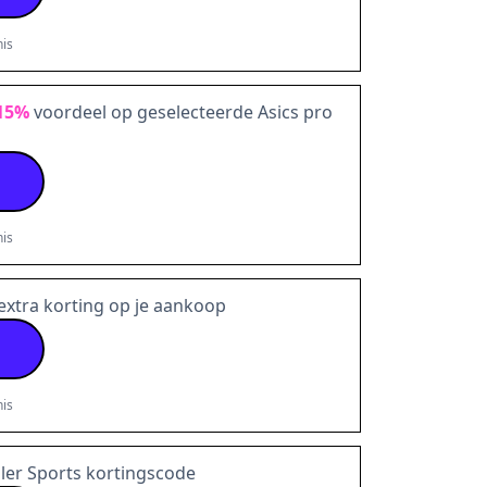
is
15%
voordeel op geselecteerde Asics pro
is
extra korting op je aankoop
is
ller Sports kortingscode