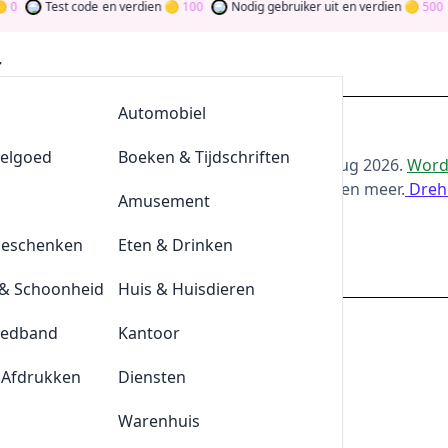
Test code
en verdien
100
Nodig gebruiker uit
en verdien
500
AllesvoorBBQ
Automobiel
ing bij Keller Sports
eelgoed
De Klompengigant
Boeken & Tijdschriften
or de beste
Keller Sports
-aanbiedingen van
aug 2026
.
Word
oor bij te dragen via stemmen, testen, delen en meer.
Dreh
Lensonline
Amusement
ld
Geschenken
Quickjewels
Eten & Drinken
keller-sports.nl
& Schoonheid
BrewDog
Huis & Huisdieren
eedband
Tefal
Kantoor
code om te shoppen met
10%
korting
 Afdrukken
Durex
Diensten
3
Plnktn
Warenhuis
is