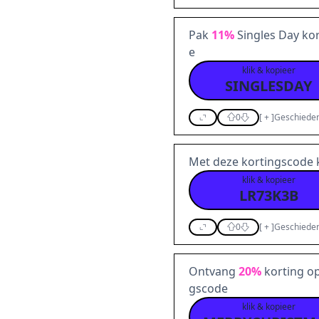
Pak
11%
Singles Day kor
e
klik & kopieer
SINGLESDAY
0
[
+
]
Geschieden
Met deze kortingscode k
klik & kopieer
LR73K3B
0
[
+
]
Geschieden
Ontvang
20%
korting op
gscode
klik & kopieer