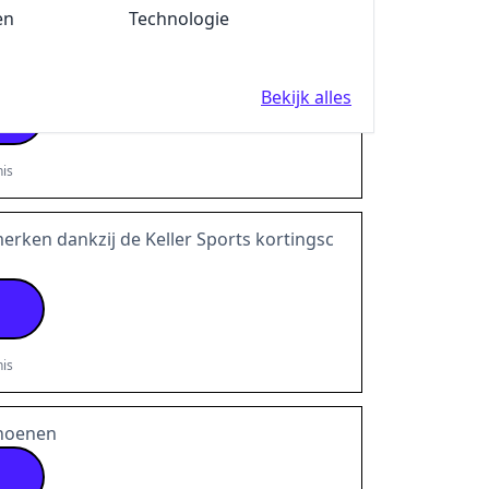
en
Fun en Feest
Technologie
 aankoop met deze Keller Sports kortingsc
Bekijk alles
EF
is
erken dankzij de Keller Sports kortingsc
is
choenen