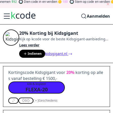
nemen
92
Dien code in
en verdien
100
Stem op code
en verdien
k
code
Aanmelden
20% Korting bij Kidsgigant
Kijk op
kcode
voor de beste
Kidsgigant
-aanbiedingen
van
aug 2026
.
Word lid van de community
en verdien
Lees verder
tokens door bij te dragen via stemmen, testen, delen
kidsgigant.nl
Indienen
en meer.
Drehen Sie den Glücksklee
und gewinnen
Sie Geld
Kortingscode Kidsgigant voor
20%
korting op alle
s vanaf bestelling € 1500,-
klik & kopieer
FLEXA-20
0
[
+
]
Geschiedenis