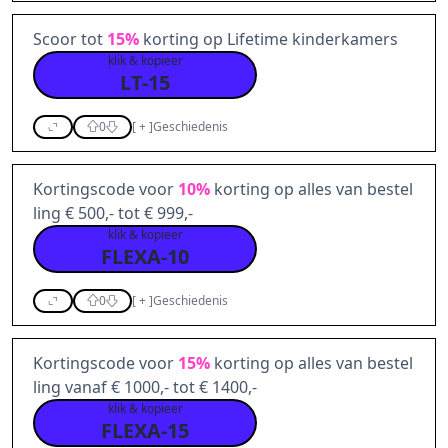
Scoor tot
15%
korting op Lifetime kinderkamers
klik & kopieer
LT-15
0
[
+
]
Geschiedenis
Kortingscode voor
10%
korting op alles van bestel
ling € 500,- tot € 999,-
klik & kopieer
FLEXA-10
0
[
+
]
Geschiedenis
Kortingscode voor
15%
korting op alles van bestel
ling vanaf € 1000,- tot € 1400,-
klik & kopieer
FLEXA-15