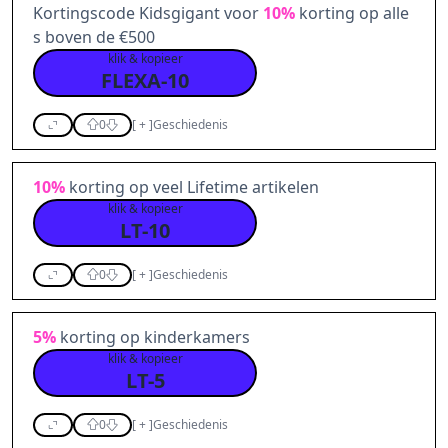
Kortingscode Kidsgigant voor
10%
korting op alle
s boven de €500
klik & kopieer
FLEXA-10
0
[
+
]
Geschiedenis
10%
korting op veel Lifetime artikelen
klik & kopieer
LT-10
0
[
+
]
Geschiedenis
5%
korting op kinderkamers
klik & kopieer
LT-5
0
[
+
]
Geschiedenis