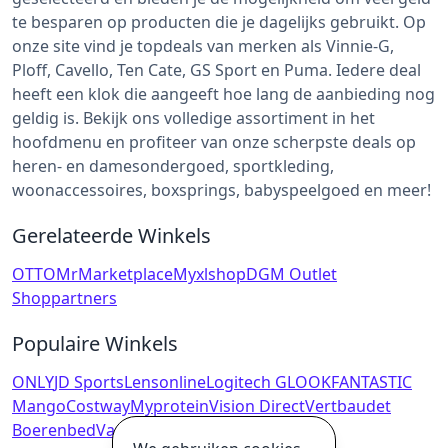
te besparen op producten die je dagelijks gebruikt. Op
onze site vind je topdeals van merken als Vinnie-G,
Ploff, Cavello, Ten Cate, GS Sport en Puma. Iedere deal
heeft een klok die aangeeft hoe lang de aanbieding nog
geldig is. Bekijk ons volledige assortiment in het
hoofdmenu en profiteer van onze scherpste deals op
heren- en damesondergoed, sportkleding,
woonaccessoires, boxsprings, babyspeelgoed en meer!
Gerelateerde Winkels
OTTO
MrMarketplace
Myxlshop
DGM Outlet
Shoppartners
Populaire Winkels
ONLY
JD Sports
Lensonline
Logitech G
LOOKFANTASTIC
Mango
Costway
Myprotein
Vision Direct
Vertbaudet
Boerenbed
Van Dalen