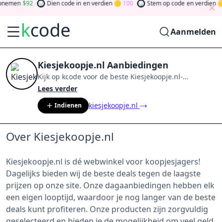
nemen
92
Dien code in
en verdien
100
Stem op code
en verdien
k
code
Aanmelden
Kiesjekoopje.nl Aanbiedingen
Kijk op
kcode
voor de beste
Kiesjekoopje.nl
-
aanbiedingen van
aug 2026
.
Word lid van de
Lees verder
community
en verdien tokens door bij te dragen via
kiesjekoopje.nl
Indienen
stemmen, testen, delen en meer.
Drehen Sie den
Glücksklee
und gewinnen Sie Geld
Over Kiesjekoopje.nl
Kiesjekoopje.nl is dé webwinkel voor koopjesjagers!
Dagelijks bieden wij de beste deals tegen de laagste
prijzen op onze site. Onze dagaanbiedingen hebben elk
een eigen looptijd, waardoor je nog langer van de beste
deals kunt profiteren. Onze producten zijn zorgvuldig
geselecteerd en bieden je de mogelijkheid om veel geld