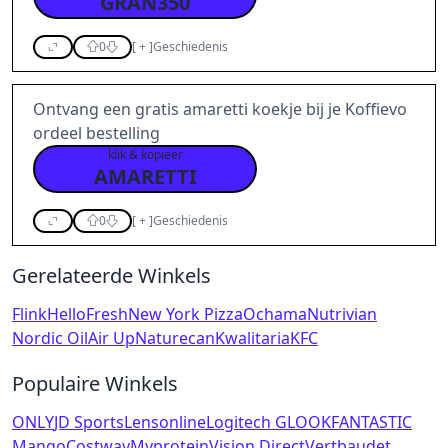
GRAN350
0
[
+
]
Geschiedenis
Ontvang een gratis amaretti koekje bij je Koffievo
ordeel bestelling
klik & kopieer
AMARETTI
0
[
+
]
Geschiedenis
Gerelateerde Winkels
Flink
HelloFresh
New York Pizza
Ochama
Nutrivian
Nordic Oil
Air Up
Naturecan
Kwalitaria
KFC
Populaire Winkels
ONLY
JD Sports
Lensonline
Logitech G
LOOKFANTASTIC
Mango
Costway
Myprotein
Vision Direct
Vertbaudet