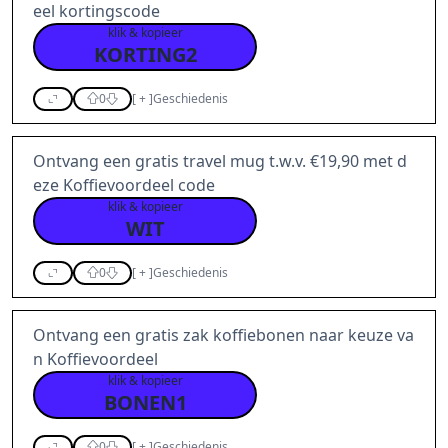
eel kortingscode
klik & kopieer
KORTING2
0
[
+
]
Geschiedenis
Ontvang een gratis travel mug t.w.v. €19,90 met d
eze Koffievoordeel code
klik & kopieer
WIT
0
[
+
]
Geschiedenis
Ontvang een gratis zak koffiebonen naar keuze va
n Koffievoordeel
klik & kopieer
BONEN1
0
[
+
]
Geschiedenis