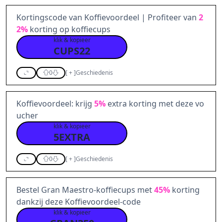
Kortingscode van Koffievoordeel | Profiteer van
2
2%
korting op koffiecups
klik & kopieer
CUPS22
0
[
+
]
Geschiedenis
Koffievoordeel: krijg
5%
extra korting met deze vo
ucher
klik & kopieer
5EXTRA
0
[
+
]
Geschiedenis
Bestel Gran Maestro-koffiecups met
45%
korting
dankzij deze Koffievoordeel-code
klik & kopieer