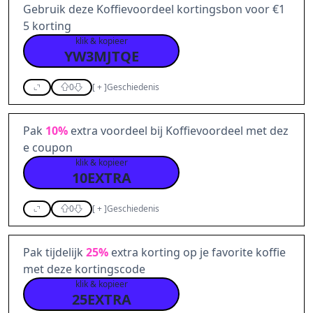
Gebruik deze Koffievoordeel kortingsbon voor €1
5 korting
klik & kopieer
YW3MJTQE
0
[
+
]
Geschiedenis
Pak
10%
extra voordeel bij Koffievoordeel met dez
e coupon
klik & kopieer
10EXTRA
0
[
+
]
Geschiedenis
Pak tijdelijk
25%
extra korting op je favorite koffie
met deze kortingscode
klik & kopieer
25EXTRA