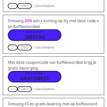
0
[
+
]
Geschiedenis
Ontvang
20%
extra korting op illy met deze code v
an Koffievoordeel
klik & kopieer
20EXTRA
0
[
+
]
Geschiedenis
Met deze couponcode van Koffievoordeel krijg je
gratis bezorging
klik & kopieer
GRATISBEZ2
0
[
+
]
Geschiedenis
Ontvang €5 en gratis levering met de Koffievoord