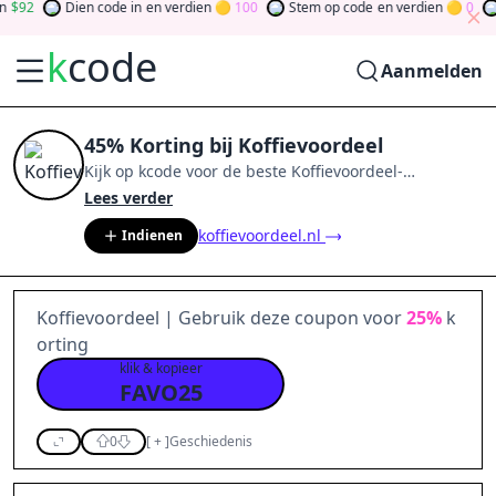
92
Dien code in
en verdien
100
Stem op code
en verdien
0
Te
k
code
Aanmelden
45% Korting bij Koffievoordeel
Kijk op
kcode
voor de beste
Koffievoordeel
-
aanbiedingen van
aug 2026
.
Word lid van de
Lees verder
community
en verdien tokens door bij te dragen via
koffievoordeel.nl
Indienen
stemmen, testen, delen en meer.
Drehen Sie den
Glücksklee
und gewinnen Sie Geld
Koffievoordeel | Gebruik deze coupon voor
25%
k
orting
klik & kopieer
FAVO25
0
[
+
]
Geschiedenis