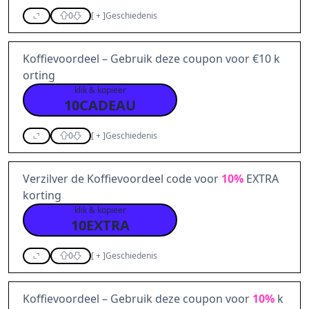
0
[
+
]
Geschiedenis
Koffievoordeel – Gebruik deze coupon voor €10 k
orting
klik & kopieer
10CADEAU
0
[
+
]
Geschiedenis
Verzilver de Koffievoordeel code voor
10%
EXTRA
korting
klik & kopieer
10EXTRA
0
[
+
]
Geschiedenis
Koffievoordeel – Gebruik deze coupon voor
10%
k