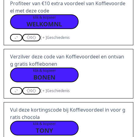
Profiteer van €10 extra voordeel van Koffievoorde
el met deze code
klik & kopieer
WELKOMNL
0
[
+
]
Geschiedenis
Verzilver deze code van Koffievoordeel en ontvan
g gratis koffiebonen
klik & kopieer
BONEN
0
[
+
]
Geschiedenis
Vul deze kortingscode bij Koffievoordeel in voor g
ratis chocola
klik & kopieer
TONY