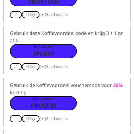
2KORTING
0
[
+
]
Geschiedenis
Gebruik deze Koffievoordeel code en krijg 3 + 1 gr
atis
klik & kopieer
3PLUS1
0
[
+
]
Geschiedenis
Gebruik de Koffievoordeel vouchercode voor
20%
korting
klik & kopieer
PROEF20
0
[
+
]
Geschiedenis