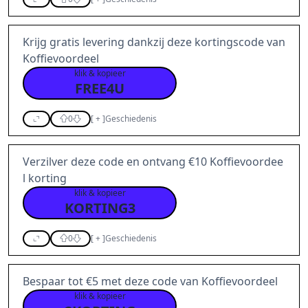
Krijg gratis levering dankzij deze kortingscode van
Koffievoordeel
klik & kopieer
FREE4U
0
[
+
]
Geschiedenis
Verzilver deze code en ontvang €10 Koffievoordee
l korting
klik & kopieer
KORTING3
0
[
+
]
Geschiedenis
Bespaar tot €5 met deze code van Koffievoordeel
klik & kopieer