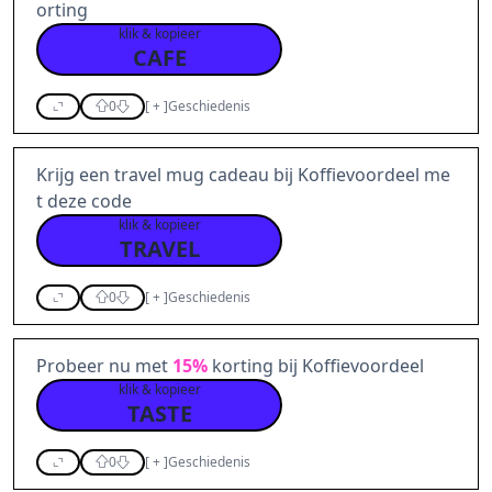
orting
klik & kopieer
CAFE
0
[
+
]
Geschiedenis
Krijg een travel mug cadeau bij Koffievoordeel me
t deze code
klik & kopieer
TRAVEL
0
[
+
]
Geschiedenis
Probeer nu met
15%
korting bij Koffievoordeel
klik & kopieer
TASTE
0
[
+
]
Geschiedenis