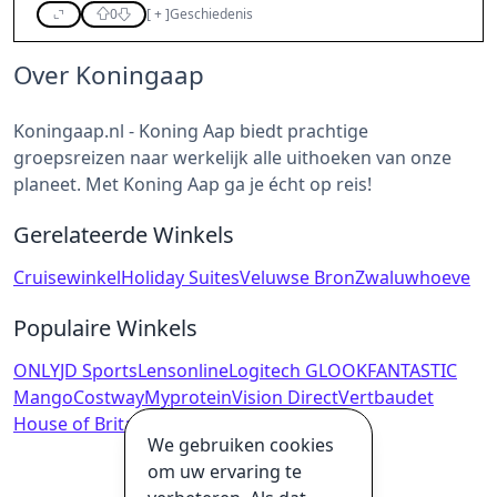
0
[
+
]
Geschiedenis
Over Koningaap
Koningaap.nl - Koning Aap biedt prachtige
groepsreizen naar werkelijk alle uithoeken van onze
planeet. Met Koning Aap ga je écht op reis!
Gerelateerde Winkels
Cruisewinkel
Holiday Suites
Veluwse Bron
Zwaluwhoeve
Populaire Winkels
ONLY
JD Sports
Lensonline
Logitech G
LOOKFANTASTIC
Mango
Costway
Myprotein
Vision Direct
Vertbaudet
House of Britain
Lucardi
We gebruiken cookies
om uw ervaring te