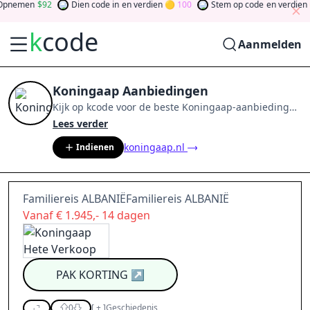
pnemen
92
Dien code in
en verdien
100
Stem op code
en verdien
k
code
Aanmelden
Koningaap Aanbiedingen
Kijk op
kcode
voor de beste
Koningaap
-aanbiedingen
van
aug 2026
.
Word lid van de community
en verdien
Lees verder
tokens door bij te dragen via stemmen, testen, delen
koningaap.nl
Indienen
en meer.
Drehen Sie den Glücksklee
und gewinnen
Sie Geld
Familiereis ALBANIËFamiliereis ALBANIË
Vanaf € 1.945,- 14 dagen
PAK KORTING
↗
0
[
+
]
Geschiedenis