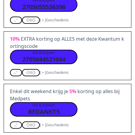
klik & kopieer
2705055536396
0
[
+
]
Geschiedenis
10%
EXTRA korting op ALLES met deze Kwantum k
ortingscode
klik & kopieer
2705044521044
0
[
+
]
Geschiedenis
Enkel dit weekend krijg je
5%
korting op alles bij
Medpets
klik & kopieer
BEDANKT5
0
[
+
]
Geschiedenis