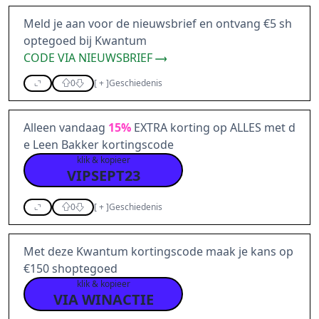
Meld je aan voor de nieuwsbrief en ontvang €5 sh
optegoed bij Kwantum
CODE VIA NIEUWSBRIEF
0
[
+
]
Geschiedenis
Alleen vandaag
15%
EXTRA korting op ALLES met d
e Leen Bakker kortingscode
klik & kopieer
VIPSEPT23
0
[
+
]
Geschiedenis
Met deze Kwantum kortingscode maak je kans op
€150 shoptegoed
klik & kopieer
VIA WINACTIE