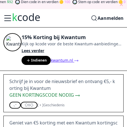
n
92
Dien code in
en verdien
100
Stem op code
en verdien
0
k
code
Aanmelden
15% Korting bij Kwantum
Kijk op
kcode
voor de beste
Kwantum
-aanbiedingen
van
aug 2026
.
Word lid van de community
en verdien
Lees verder
tokens door bij te dragen via stemmen, testen, delen
kwantum.nl
Indienen
en meer.
Drehen Sie den Glücksklee
und gewinnen
Sie Geld
Schrijf je in voor de nieuwsbrief en ontvang €5,- k
orting bij Kwantum
GEEN KORTINGSCODE NODIG
0
[
+
]
Geschiedenis
Geniet van €5 korting met een Kwantum kortingsc