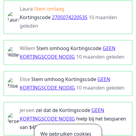
Laura
Stem omlaag
Kortingscode
2705074220535
10 maanden
geleden
Willem
Stem omhoog
Kortingscode
GEEN
KORTINGSCODE NODIG
10 maanden geleden
Elise
Stem omhoog
Kortingscode
GEEN
KORTINGSCODE NODIG
10 maanden geleden
Jeroen
zei dat de
Kortingscode
GEEN
KORTINGSCODE NODIG
hielp bij het besparen
van $
48
10 maanden geleden
We gebruiken cookies