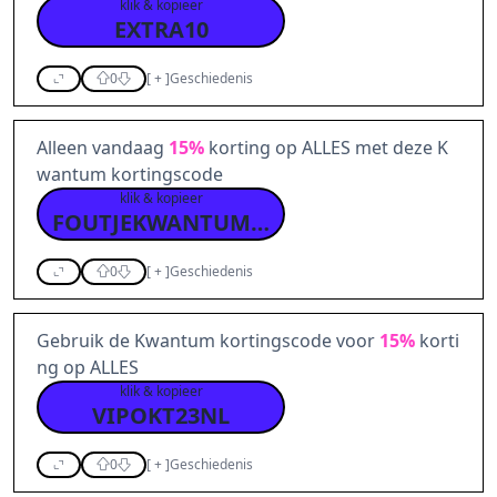
klik & kopieer
EXTRA10
0
[
+
]
Geschiedenis
Alleen vandaag
15%
korting op ALLES met deze K
wantum kortingscode
klik & kopieer
FOUTJEKWANTUM15
0
[
+
]
Geschiedenis
Gebruik de Kwantum kortingscode voor
15%
korti
ng op ALLES
klik & kopieer
VIPOKT23NL
0
[
+
]
Geschiedenis