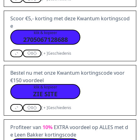
Scoor €5,- korting met deze Kwantum kortingscod
e
klik & kopieer
2705067128688
0
[
+
]
Geschiedenis
Bestel nu met onze Kwantum kortingscode voor
€150 voordeel
klik & kopieer
ZIE SITE
0
[
+
]
Geschiedenis
Profiteer van
10%
EXTRA voordeel op ALLES met d
e Leen Bakker kortingscode