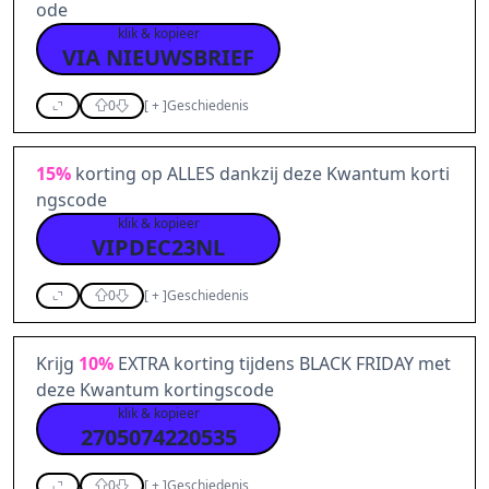
ode
klik & kopieer
VIA NIEUWSBRIEF
0
[
+
]
Geschiedenis
15%
korting op ALLES dankzij deze Kwantum korti
ngscode
klik & kopieer
VIPDEC23NL
0
[
+
]
Geschiedenis
Krijg
10%
EXTRA korting tijdens BLACK FRIDAY met
deze Kwantum kortingscode
klik & kopieer
2705074220535
0
[
+
]
Geschiedenis