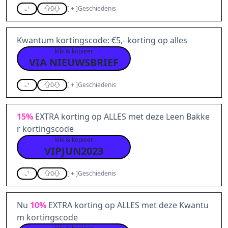
0
[
+
]
Geschiedenis
Kwantum kortingscode: €5,- korting op alles
klik & kopieer
VIA NIEUWSBRIEF
0
[
+
]
Geschiedenis
15%
EXTRA korting op ALLES met deze Leen Bakke
r kortingscode
klik & kopieer
VIPJUN2023
0
[
+
]
Geschiedenis
Nu
10%
EXTRA korting op ALLES met deze Kwantu
m kortingscode