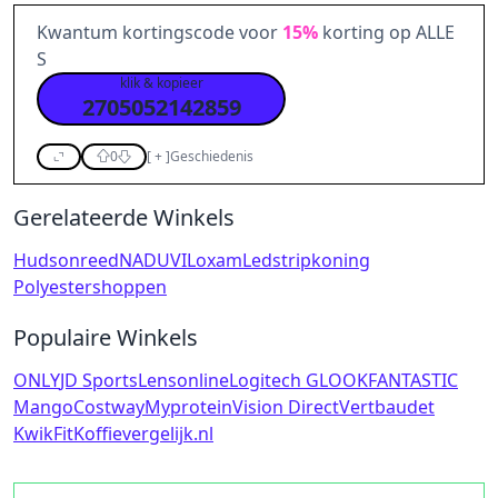
Kwantum kortingscode voor
15%
korting op ALLE
S
klik & kopieer
2705052142859
0
[
+
]
Geschiedenis
Gerelateerde Winkels
Hudsonreed
NADUVI
Loxam
Ledstripkoning
Polyestershoppen
Populaire Winkels
ONLY
JD Sports
Lensonline
Logitech G
LOOKFANTASTIC
Mango
Costway
Myprotein
Vision Direct
Vertbaudet
KwikFit
Koffievergelijk.nl