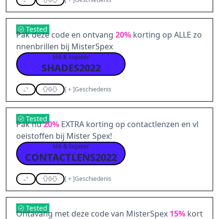
Tested
Pak deze code en ontvang
20%
korting op ALLE zo
nnenbrillen bij MisterSpex
klik & kopieer
SHADES2022
0
[
+
]
Geschiedenis
Tested
Pak nu
20%
EXTRA korting op contactlenzen en vl
oeistoffen bij Mister Spex!
klik & kopieer
CONTACTLENS2022
0
[
+
]
Geschiedenis
Tested
Ontavang met deze code van MisterSpex
15%
kort