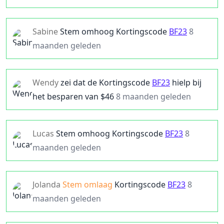
Sabine
Stem omhoog
Kortingscode
BF23
8
maanden geleden
Wendy
zei dat de
Kortingscode
BF23
hielp bij
het besparen van $
46
8 maanden geleden
Lucas
Stem omhoog
Kortingscode
BF23
8
maanden geleden
Jolanda
Stem omlaag
Kortingscode
BF23
8
maanden geleden