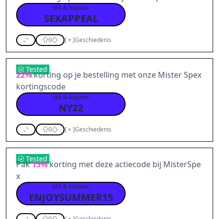
klik & kopieer
SEXAPPEAL
0
[
+
]
Geschiedenis
Tested
22%
korting op je bestelling met onze Mister Spex
kortingscode
klik & kopieer
NY22
0
[
+
]
Geschiedenis
Tested
Pak
15%
korting met deze actiecode bij MisterSpe
x
klik & kopieer
ENJOYSUMMER15
0
[
+
]
Geschiedenis