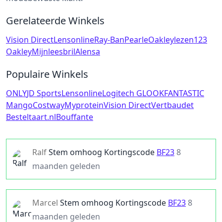
Gerelateerde Winkels
Vision Direct
Lensonline
Ray-Ban
Pearle
Oakley
lezen123
Oakley
Mijnleesbril
Alensa
Populaire Winkels
ONLY
JD Sports
Lensonline
Logitech G
LOOKFANTASTIC
Mango
Costway
Myprotein
Vision Direct
Vertbaudet
Besteltaart.nl
Bouffante
Ralf
Stem omhoog
Kortingscode
BF23
8
maanden geleden
Marcel
Stem omhoog
Kortingscode
BF23
8
maanden geleden