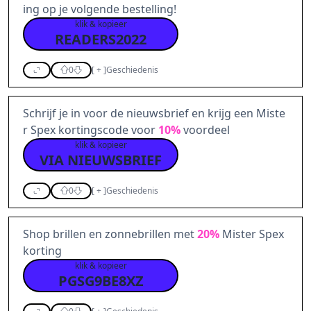
ing op je volgende bestelling!
klik & kopieer
READERS2022
0
[
+
]
Geschiedenis
Schrijf je in voor de nieuwsbrief en krijg een Miste
r Spex kortingscode voor
10%
voordeel
klik & kopieer
VIA NIEUWSBRIEF
0
[
+
]
Geschiedenis
Shop brillen en zonnebrillen met
20%
Mister Spex
korting
klik & kopieer
PGSG9BE8XZ