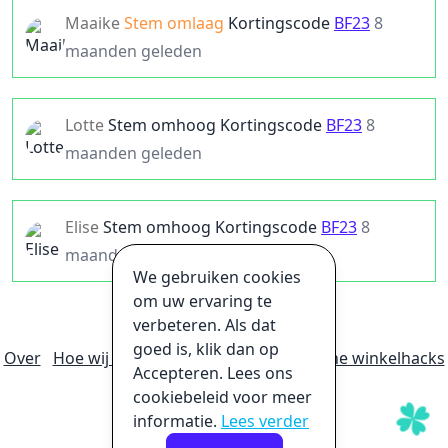
Maaike
Stem omlaag
Kortingscode
BF23
8
maanden geleden
Lotte
Stem omhoog
Kortingscode
BF23
8
maanden geleden
Elise
Stem omhoog
Kortingscode
BF23
8
maanden geleden
We gebruiken cookies
om uw ervaring te
verbeteren. Als dat
goed is, klik dan op
Over
Hoe wij geld verdienen
Ultieme online winkelhacks
Accepteren. Lees ons
Privacybeleid
Disclaimer
cookiebeleid voor meer
informatie.
Lees verder