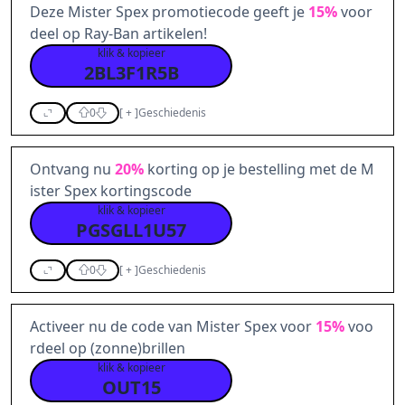
Deze Mister Spex promotiecode geeft je
15%
voor
deel op Ray-Ban artikelen!
klik & kopieer
2BL3F1R5B
0
[
+
]
Geschiedenis
Ontvang nu
20%
korting op je bestelling met de M
ister Spex kortingscode
klik & kopieer
PGSGLL1U57
0
[
+
]
Geschiedenis
Activeer nu de code van Mister Spex voor
15%
voo
rdeel op (zonne)brillen
klik & kopieer
OUT15