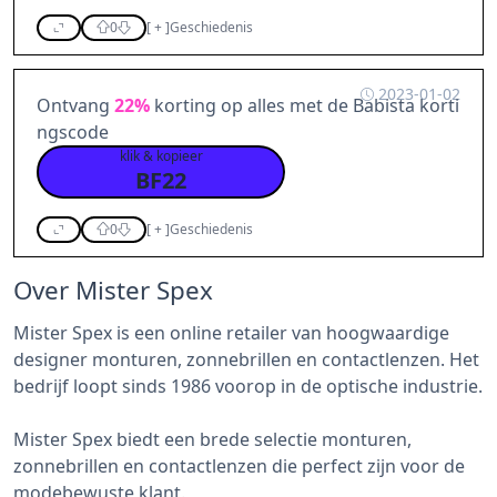
0
[
+
]
Geschiedenis
2023-01-02
Ontvang
22%
korting op alles met de Babista korti
ngscode
klik & kopieer
BF22
0
[
+
]
Geschiedenis
Over Mister Spex
Mister Spex is een online retailer van hoogwaardige
designer monturen, zonnebrillen en contactlenzen. Het
bedrijf loopt sinds 1986 voorop in de optische industrie.
Mister Spex biedt een brede selectie monturen,
zonnebrillen en contactlenzen die perfect zijn voor de
modebewuste klant.