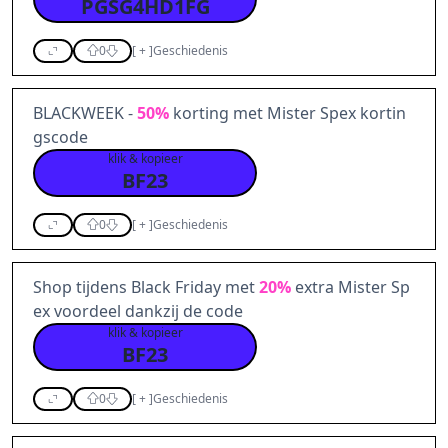
PGSG4HD1FG
0
[
+
]
Geschiedenis
BLACKWEEK -
50%
korting met Mister Spex kortin
gscode
klik & kopieer
BF23
0
[
+
]
Geschiedenis
Shop tijdens Black Friday met
20%
extra Mister Sp
ex voordeel dankzij de code
klik & kopieer
BF23
0
[
+
]
Geschiedenis