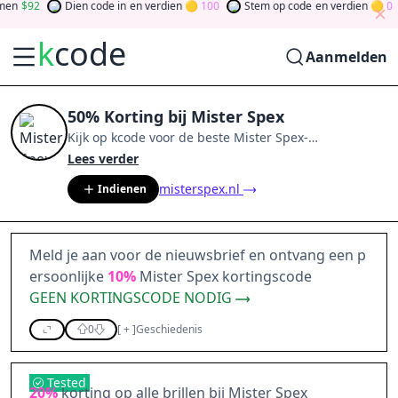
n
92
Dien code in
en verdien
100
Stem op code
en verdien
0
k
code
Aanmelden
50% Korting bij Mister Spex
Kijk op
kcode
voor de beste
Mister Spex
-
aanbiedingen van
aug 2026
.
Word lid van de
Lees verder
community
en verdien tokens door bij te dragen via
misterspex.nl
Indienen
stemmen, testen, delen en meer.
Drehen Sie den
Glücksklee
und gewinnen Sie Geld
Meld je aan voor de nieuwsbrief en ontvang een p
ersoonlijke
10%
Mister Spex kortingscode
GEEN KORTINGSCODE NODIG
0
[
+
]
Geschiedenis
Tested
20%
korting op alle brillen bij Mister Spex