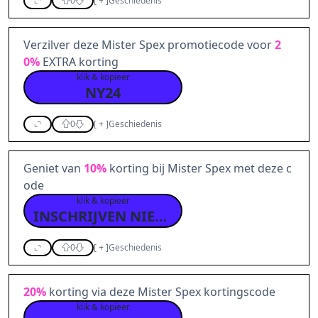
0
[
+
]
Geschiedenis
Verzilver deze Mister Spex promotiecode voor
2
0%
EXTRA korting
klik & kopieer
NY24
0
[
+
]
Geschiedenis
Geniet van
10%
korting bij Mister Spex met deze c
ode
klik & kopieer
INSCHRIJVEN NIEUWSBRIEF
0
[
+
]
Geschiedenis
20%
korting via deze Mister Spex kortingscode
klik & kopieer