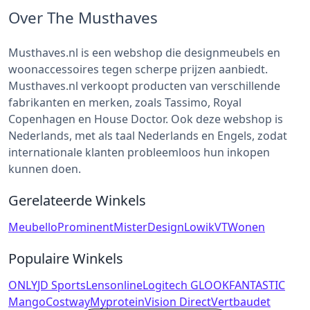
Over The Musthaves
Musthaves.nl is een webshop die designmeubels en
woonaccessoires tegen scherpe prijzen aanbiedt.
Musthaves.nl verkoopt producten van verschillende
fabrikanten en merken, zoals Tassimo, Royal
Copenhagen en House Doctor. Ook deze webshop is
Nederlands, met als taal Nederlands en Engels, zodat
internationale klanten probleemloos hun inkopen
kunnen doen.
Gerelateerde Winkels
Meubello
Prominent
MisterDesign
Lowik
VTWonen
Populaire Winkels
ONLY
JD Sports
Lensonline
Logitech G
LOOKFANTASTIC
Mango
Costway
Myprotein
Vision Direct
Vertbaudet