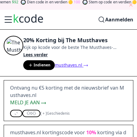
men
92
Dien code in
en verdien
100
Stem op code
en verdien
0
k
code
Aanmelden
20% Korting bij The Musthaves
Kijk op
kcode
voor de beste
The Musthaves
-
aanbiedingen van
aug 2026
.
Word lid van de
Lees verder
community
en verdien tokens door bij te dragen via
musthaves.nl
Indienen
stemmen, testen, delen en meer.
Drehen Sie den
Glücksklee
und gewinnen Sie Geld
Ontvang nu €5 korting met de nieuwsbrief van M
usthaves.nl
MELD JE AAN
0
[
+
]
Geschiedenis
musthaves.nl kortingscode voor
10%
korting via d