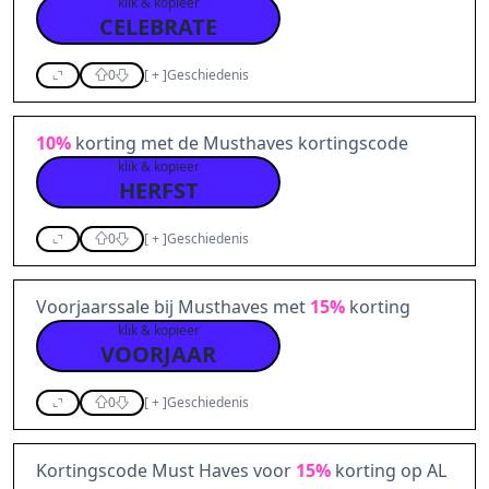
klik & kopieer
CELEBRATE
0
[
+
]
Geschiedenis
10%
korting met de Musthaves kortingscode
klik & kopieer
HERFST
0
[
+
]
Geschiedenis
Voorjaarssale bij Musthaves met
15%
korting
klik & kopieer
VOORJAAR
0
[
+
]
Geschiedenis
Kortingscode Must Haves voor
15%
korting op AL