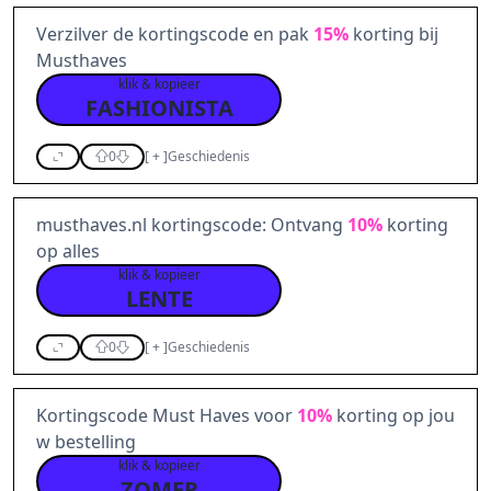
Verzilver de kortingscode en pak
15%
korting bij
Musthaves
klik & kopieer
FASHIONISTA
0
[
+
]
Geschiedenis
musthaves.nl kortingscode: Ontvang
10%
korting
op alles
klik & kopieer
LENTE
0
[
+
]
Geschiedenis
Kortingscode Must Haves voor
10%
korting op jou
w bestelling
klik & kopieer
ZOMER