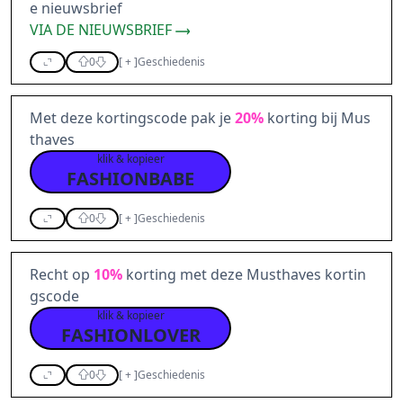
e nieuwsbrief
VIA DE NIEUWSBRIEF
0
[
+
]
Geschiedenis
Met deze kortingscode pak je
20%
korting bij Mus
thaves
klik & kopieer
FASHIONBABE
0
[
+
]
Geschiedenis
Recht op
10%
korting met deze Musthaves kortin
gscode
klik & kopieer
FASHIONLOVER
0
[
+
]
Geschiedenis