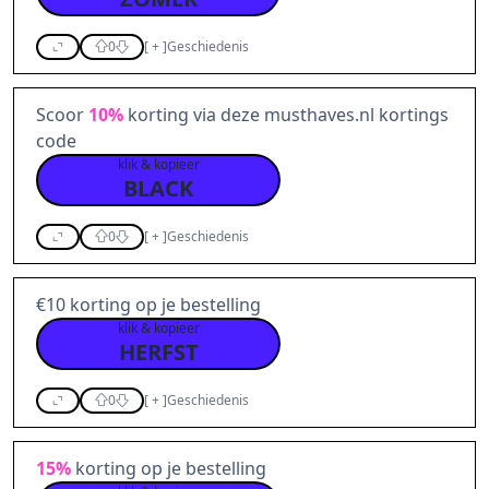
0
[
+
]
Geschiedenis
Scoor
10%
korting via deze musthaves.nl kortings
code
klik & kopieer
BLACK
0
[
+
]
Geschiedenis
€10 korting op je bestelling
klik & kopieer
HERFST
0
[
+
]
Geschiedenis
15%
korting op je bestelling