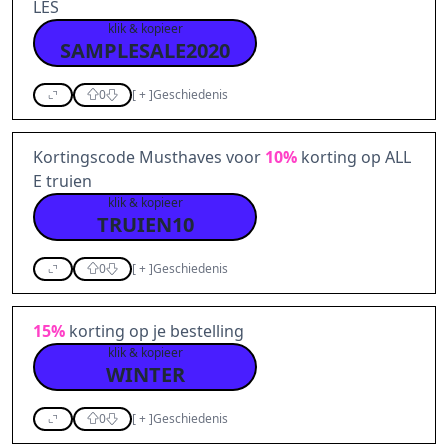
LES
klik & kopieer
SAMPLESALE2020
0
[
+
]
Geschiedenis
Kortingscode Musthaves voor
10%
korting op ALL
E truien
klik & kopieer
TRUIEN10
0
[
+
]
Geschiedenis
15%
korting op je bestelling
klik & kopieer
WINTER
0
[
+
]
Geschiedenis