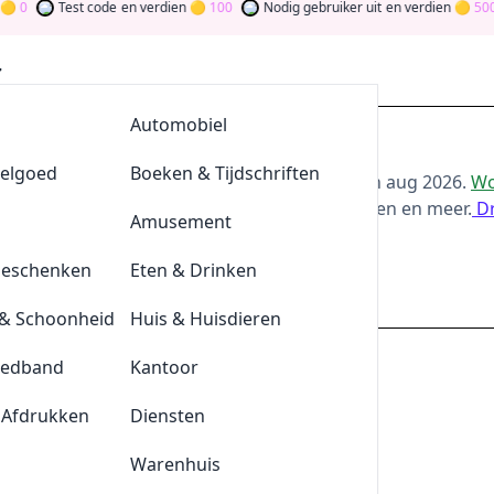
0
Test code
en verdien
100
Nodig gebruiker uit
en verdien
500
AllesvoorBBQ
Automobiel
sten.nl Aanbiedingen
eelgoed
De Klompengigant
Boeken & Tijdschriften
or de beste
Muurteksten.nl
-aanbiedingen van
aug 2026
.
Wo
s door bij te dragen via stemmen, testen, delen en meer.
D
Lensonline
Amusement
ie Geld
Geschenken
Quickjewels
Eten & Drinken
muurteksten.nl
& Schoonheid
BrewDog
Huis & Huisdieren
nl
eedband
Tefal
Kantoor
 online shop in Nederland die prachtige
 Afdrukken
Durex
Diensten
 junglebomen en bloemen aanbiedt. Onze
Plnktn
Warenhuis
voor de kinderkamer, kinderkamer,