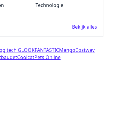
en
Fun en Feest
Technologie
DUVI
Loxam
Bekijk alles
ogitech G
LOOKFANTASTIC
Mango
Costway
tbaudet
Coolcat
Pets Online