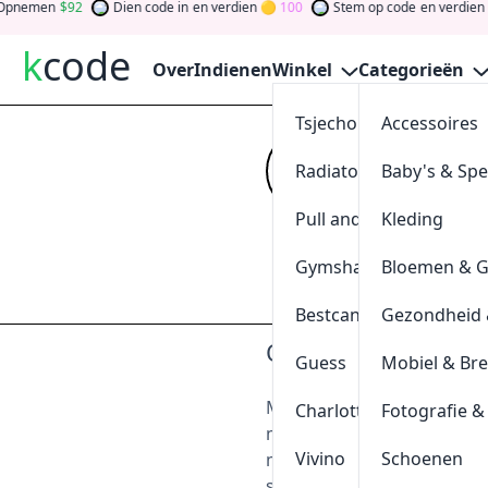
pnemen
92
Dien code in
en verdien
100
Stem op code
en verdien
k
code
Over
Indienen
Winkel
Categorieën
Tsjechoreizen
Accessoires
Muurtek
Radiatorendiscounter
Baby's & Sp
Kijk op
kcode
vo
en verdien token
Pull and Bear
Kleding
und gewinnen S
Gymshark
Bloemen & 
Indienen
Bestcanvas
Gezondheid 
Over Muurteksten.
Guess
Mobiel & Br
Muurteksten.nl is de enige
Charlotte Tilbury
Fotografie &
muurstickers met dieren,
Vivino
Schoenen
muurstickers zijn perfect 
slaapkamer of keuken.