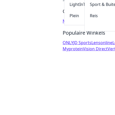
LightInThebox
Sport & Buit
Gerelateerde Winkels
Plein
Reis
Muurmode
Hudsonreed
NA
Populaire Winkels
ONLY
JD Sports
Lensonline
L
Myprotein
Vision Direct
Ver