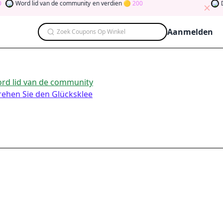
Word lid van de community
en verdien
200
Dr
Aanmelden
Zoek Coupons Op Winkel
rd lid van de community
rehen Sie den Glücksklee