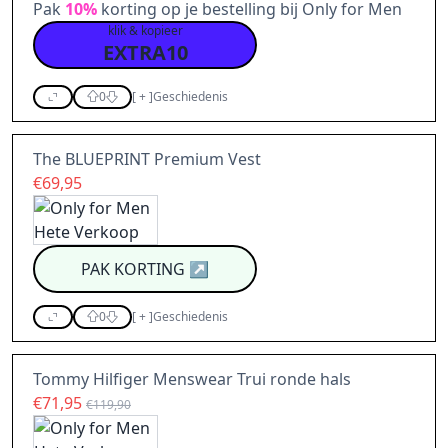
Pak
10%
korting op je bestelling bij Only for Men
klik & kopieer
EXTRA10
0
[
+
]
Geschiedenis
The BLUEPRINT Premium Vest
€69,95
PAK KORTING
↗
0
[
+
]
Geschiedenis
Tommy Hilfiger Menswear Trui ronde hals
€71,95
€119,90