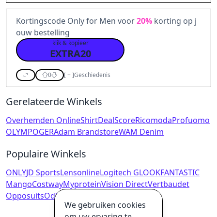
Kortingscode Only for Men voor
20%
korting op j
ouw bestelling
klik & kopieer
EXTRA20
0
[
+
]
Geschiedenis
Gerelateerde Winkels
Overhemden Online
ShirtDeal
Score
Ricomoda
Profuomo
OLYMP
OGER
Adam Brandstore
WAM Denim
Populaire Winkels
ONLY
JD Sports
Lensonline
Logitech G
LOOKFANTASTIC
Mango
Costway
Myprotein
Vision Direct
Vertbaudet
Opposuits
Odlo
We gebruiken cookies
om uw ervaring te