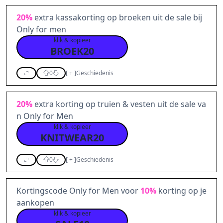
20%
extra kassakorting op broeken uit de sale bij
Only for men
klik & kopieer
BROEK20
0
[
+
]
Geschiedenis
20%
extra korting op truien & vesten uit de sale va
n Only for Men
klik & kopieer
KNITWEAR20
0
[
+
]
Geschiedenis
Kortingscode Only for Men voor
10%
korting op je
aankopen
klik & kopieer