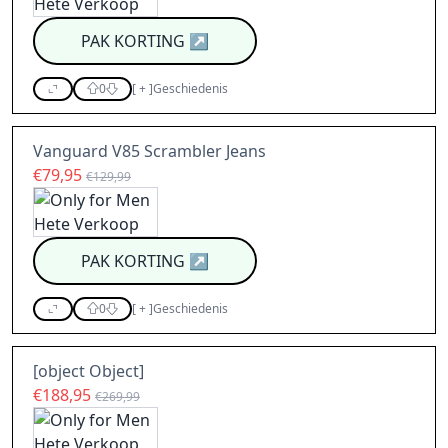
PAK KORTING
↗
0
[
+
]
Geschiedenis
Vanguard V85 Scrambler Jeans
€79,95
€129,99
PAK KORTING
↗
0
[
+
]
Geschiedenis
[object Object]
€188,95
€269,99