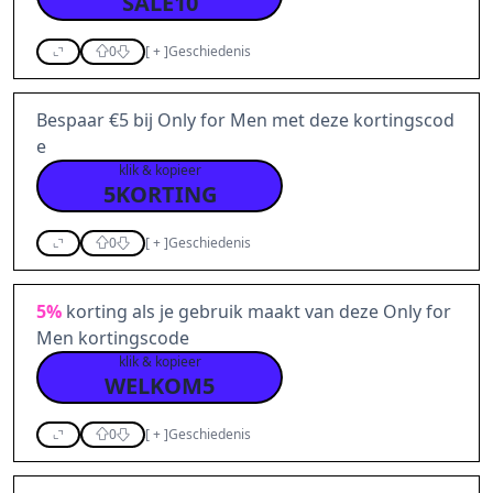
SALE10
0
[
+
]
Geschiedenis
Bespaar €5 bij Only for Men met deze kortingscod
e
klik & kopieer
5KORTING
0
[
+
]
Geschiedenis
5%
korting als je gebruik maakt van deze Only for
Men kortingscode
klik & kopieer
WELKOM5
0
[
+
]
Geschiedenis