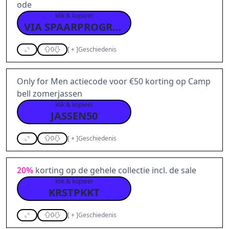
ode
klik & kopieer
VIA SPAARPROGRAMMA
0
[
+
]
Geschiedenis
Only for Men actiecode voor €50 korting op Camp
bell zomerjassen
klik & kopieer
JASSEN50
0
[
+
]
Geschiedenis
20%
korting op de gehele collectie incl. de sale
klik & kopieer
KRSTPKKT
0
[
+
]
Geschiedenis