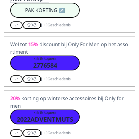
PAK KORTING
↗
0
[
+
]
Geschiedenis
Wel tot
15%
discount bij Only For Men op het asso
rtiment
klik & kopieer
2776584
0
[
+
]
Geschiedenis
20%
korting op winterse accessoires bij Only for
men
klik & kopieer
2022ADVENTMUTS
0
[
+
]
Geschiedenis