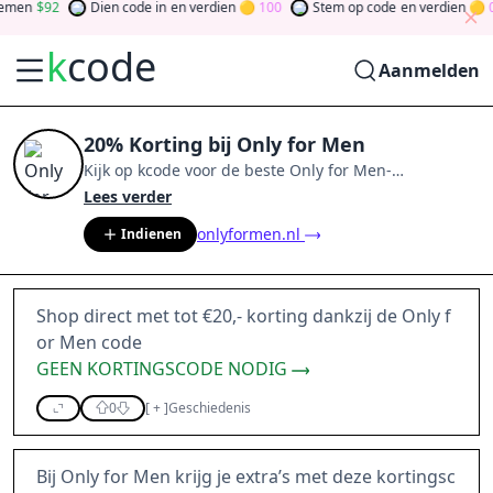
men
92
Dien code in
en verdien
100
Stem op code
en verdien
0
k
code
Aanmelden
20% Korting bij Only for Men
Kijk op
kcode
voor de beste
Only for Men
-
aanbiedingen van
aug 2026
.
Word lid van de
Lees verder
community
en verdien tokens door bij te dragen via
onlyformen.nl
Indienen
stemmen, testen, delen en meer.
Drehen Sie den
Glücksklee
und gewinnen Sie Geld
Shop direct met tot €20,- korting dankzij de Only f
or Men code
GEEN KORTINGSCODE NODIG
0
[
+
]
Geschiedenis
Bij Only for Men krijg je extra’s met deze kortingsc