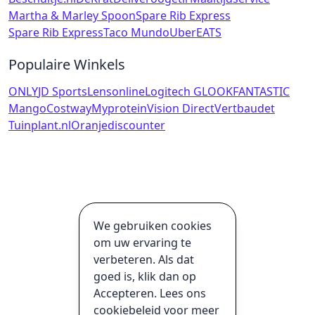
Martha & Marley Spoon
Spare Rib Express
Spare Rib Express
Taco Mundo
UberEATS
Populaire Winkels
ONLY
JD Sports
Lensonline
Logitech G
LOOKFANTASTIC
Mango
Costway
Myprotein
Vision Direct
Vertbaudet
Tuinplant.nl
Oranjediscounter
We gebruiken cookies
om uw ervaring te
verbeteren. Als dat
goed is, klik dan op
Accepteren. Lees ons
cookiebeleid voor meer