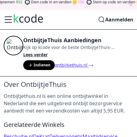
pnemen
92
Dien code in
en verdien
100
Stem op code
en verdien
k
code
Aanmelden
OntbijtjeThuis Aanbiedingen
Kijk op
kcode
voor de beste
OntbijtjeThuis
-
aanbiedingen van
aug 2026
.
Word lid van de
Lees verder
community
en verdien tokens door bij te dragen via
ontbijtjethuis.nl
Indienen
stemmen, testen, delen en meer.
Drehen Sie den
Glücksklee
und gewinnen Sie Geld
Over OntbijtjeThuis
Ontbijtjethuis.nl is een online ontbijtwinkel in
Nederland die een uitgebreid ontbijt bezorgservice
aanbiedt met een verzendkosten van altijd 5,95 EUR.
Gerelateerde Winkels
Beschuitje.nl
DeKrat
Deliveroo
getir
Maaltijdservice