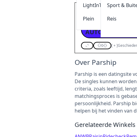
LightInThebox
Sport & Buit
Parship korting: krijg m
nt
Plein
Reis
klik & kopieer
0
[
+
]
Geschieden
Over Parship
Parship is een datingsite 
De singles kunnen worden 
criteria, zoals leeftijd, len
matchingsproces is gebasee
persoonlijkheid. Parship b
helpen bij het vinden van d
Gerelateerde Winkels
ANWB
Raisin
Ridecheck
Remi