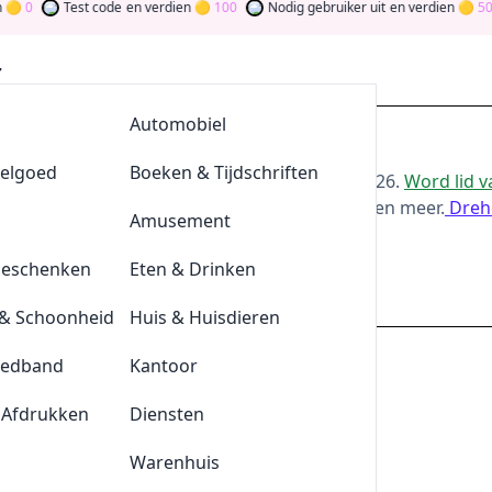
0
Test code
en verdien
100
Nodig gebruiker uit
en verdien
500
AllesvoorBBQ
Automobiel
ing bij Parship
eelgoed
De Klompengigant
Boeken & Tijdschriften
or de beste
Parship
-aanbiedingen van
aug 2026
.
Word lid 
oor bij te dragen via stemmen, testen, delen en meer.
Dreh
Lensonline
Amusement
ld
Geschenken
Quickjewels
Eten & Drinken
parship.nl
& Schoonheid
BrewDog
Huis & Huisdieren
eedband
Tefal
Kantoor
0%
korting als je onze kortingscode gebr
 Afdrukken
Durex
Diensten
NODIG
is
Plnktn
Warenhuis