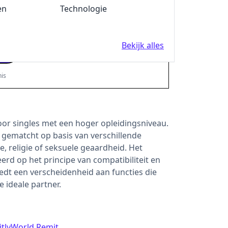
en
Fun en Feest
Technologie
aar liefst
30%
korting op jouw abonneme
Bekijk alles
AUTOMATISCH VERWERKT
is
voor singles met een hoger opleidingsniveau.
gematcht op basis van verschillende
gte, religie of seksuele geaardheid. Het
rd op het principe van compatibiliteit en
iedt een verscheidenheid aan functies die
e ideale partner.
tly
World Remit