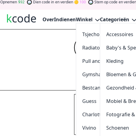
pnemen
92
Dien code in
en verdien
100
Stem op code
en verdien
k
code
Over
Indienen
Winkel
Categorieën
Tsjechoreizen
Accessoires
30% Kort
Radiatorendiscounter
Baby's & Sp
Kijk op
kcode
vo
verdien tokens d
Pull and Bear
Kleding
gewinnen Sie Ge
Gymshark
Bloemen & 
Indienen
Bestcanvas
Gezondheid 
Guess
Mobiel & Br
Geniet van maar liefst
3
uikt
Charlotte Tilbury
Fotografie &
GEEN KORTINGSCODE 
Vivino
0
Schoenen
[
+
]
Geschieden