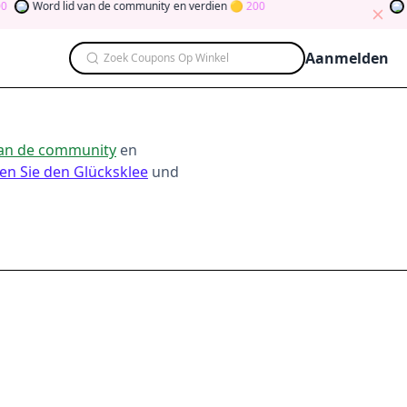
Word lid van de community
en verdien
200
D
Aanmelden
Zoek Coupons Op Winkel
van de community
en
en Sie den Glücksklee
und