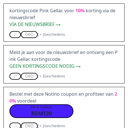
kortingscode Pink Gellac voor
10%
korting via de
nieuwsbrief
VIA DE NIEUWSBRIEF
0
[
+
]
Geschiedenis
Meld je aan voor de nieuwsbrief en ontvang een P
ink Gellac kortingscode
GEEN KORTINGSCODE NODIG
0
[
+
]
Geschiedenis
Bestel met deze Notino coupon en profiteer van
2
0%
voordeel
klik & kopieer
REMI20
0
[
+
]
Geschiedenis