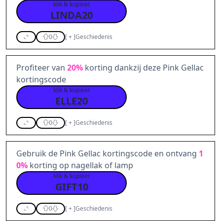
klik & kopieer
LINDA20
0
[
+
]
Geschiedenis
Profiteer van
20%
korting dankzij deze Pink Gellac
kortingscode
klik & kopieer
ELLE20
0
[
+
]
Geschiedenis
Gebruik de Pink Gellac kortingscode en ontvang
1
0%
korting op nagellak of lamp
klik & kopieer
GIFT10
0
[
+
]
Geschiedenis