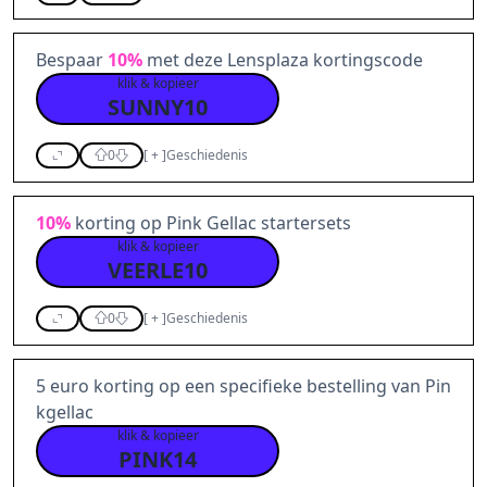
Bespaar
10%
met deze Lensplaza kortingscode
klik & kopieer
SUNNY10
0
[
+
]
Geschiedenis
10%
korting op Pink Gellac startersets
klik & kopieer
VEERLE10
0
[
+
]
Geschiedenis
5 euro korting op een specifieke bestelling van Pin
kgellac
klik & kopieer
PINK14