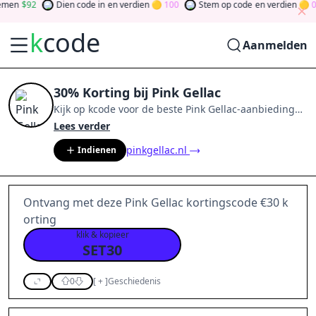
en
92
Dien code in
en verdien
100
Stem op code
en verdien
0
k
code
Aanmelden
30% Korting bij Pink Gellac
Kijk op
kcode
voor de beste
Pink Gellac
-aanbiedingen
van
aug 2026
.
Word lid van de community
en verdien
Lees verder
tokens door bij te dragen via stemmen, testen, delen
pinkgellac.nl
Indienen
en meer.
Drehen Sie den Glücksklee
und gewinnen
Sie Geld
Ontvang met deze Pink Gellac kortingscode €30 k
orting
klik & kopieer
SET30
0
[
+
]
Geschiedenis