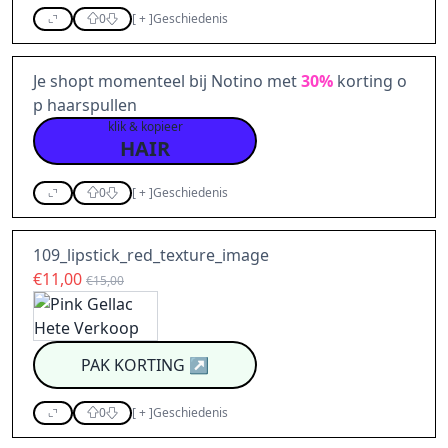
0
[
+
]
Geschiedenis
Je shopt momenteel bij Notino met
30%
korting o
p haarspullen
klik & kopieer
HAIR
0
[
+
]
Geschiedenis
109_lipstick_red_texture_image
€11,00
€15,00
PAK KORTING
↗
0
[
+
]
Geschiedenis