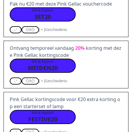
Pak nu €20 met deze Pink Gellac vouchercode
klik & kopieer
SET20
0
[
+
]
Geschiedenis
Ontvang temporeel vandaag
20%
korting met dez
e Pink Gellac kortingscode
klik & kopieer
MEIDEN20
0
[
+
]
Geschiedenis
Pink Gellac kortingscode voor €20 extra korting o
p een starterset of lamp
klik & kopieer
FESTIVE20