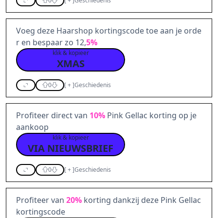
0
[
+
]
Geschiedenis
Voeg deze Haarshop kortingscode toe aan je orde
r en bespaar zo 12,
5%
klik & kopieer
XMAS
0
[
+
]
Geschiedenis
Profiteer direct van
10%
Pink Gellac korting op je
aankoop
klik & kopieer
VIA NIEUWSBRIEF
0
[
+
]
Geschiedenis
Profiteer van
20%
korting dankzij deze Pink Gellac
kortingscode