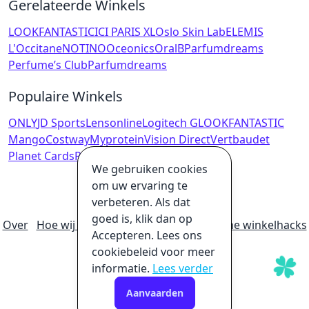
Gerelateerde Winkels
LOOKFANTASTIC
ICI PARIS XL
Oslo Skin Lab
ELEMIS
L'Occitane
NOTINO
Oceonics
OralB
Parfumdreams
Perfume’s Club
Parfumdreams
Populaire Winkels
ONLY
JD Sports
Lensonline
Logitech G
LOOKFANTASTIC
Mango
Costway
Myprotein
Vision Direct
Vertbaudet
Planet Cards
PIECES
We gebruiken cookies
om uw ervaring te
verbeteren. Als dat
goed is, klik dan op
Over
Hoe wij geld verdienen
Ultieme online winkelhacks
Accepteren. Lees ons
Privacybeleid
Disclaimer
cookiebeleid voor meer
informatie.
Lees verder
Aanvaarden