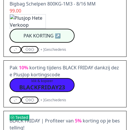
Bigbag Schelpen 800KG-1M3 - 8/16 MM
99.00
PAK KORTING
↗
0
[
+
]
Geschiedenis
Pak
10%
korting tijdens BLACK FRIDAY dankzij dez
e PlusJop kortingscode
klik & kopieer
BLACKFRIDAY23
0
[
+
]
Geschiedenis
Tested
BLACK FRIDAY | Profiteer van
5%
korting op je bes
telling!