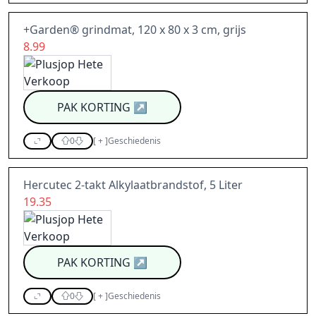
+Garden® grindmat, 120 x 80 x 3 cm, grijs
8.99
PAK KORTING
↗
0
[
+
]
Geschiedenis
Hercutec 2-takt Alkylaatbrandstof, 5 Liter
19.35
PAK KORTING
↗
0
[
+
]
Geschiedenis