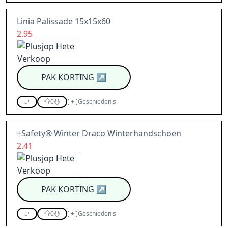
Linia Palissade 15x15x60
2.95
PAK KORTING
↗
0
[
+
]
Geschiedenis
+Safety® Winter Draco Winterhandschoen
2.41
PAK KORTING
↗
0
[
+
]
Geschiedenis