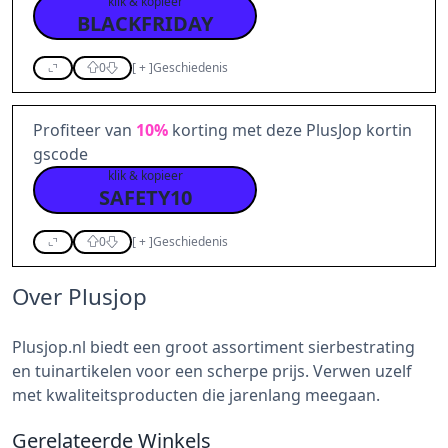
klik & kopieer
BLACKFRIDAY
0
[
+
]
Geschiedenis
Profiteer van
10%
korting met deze PlusJop kortin
gscode
klik & kopieer
SAFETY10
0
[
+
]
Geschiedenis
Over Plusjop
Plusjop.nl biedt een groot assortiment sierbestrating
en tuinartikelen voor een scherpe prijs. Verwen uzelf
met kwaliteitsproducten die jarenlang meegaan.
Gerelateerde Winkels