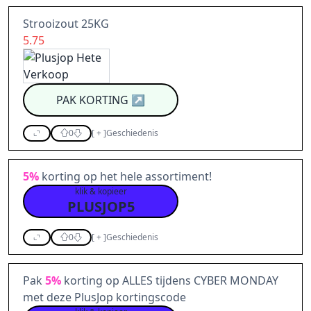
Strooizout 25KG
5.75
PAK KORTING
↗
0
[
+
]
Geschiedenis
5%
korting op het hele assortiment!
klik & kopieer
PLUSJOP5
0
[
+
]
Geschiedenis
Pak
5%
korting op ALLES tijdens CYBER MONDAY
met deze PlusJop kortingscode