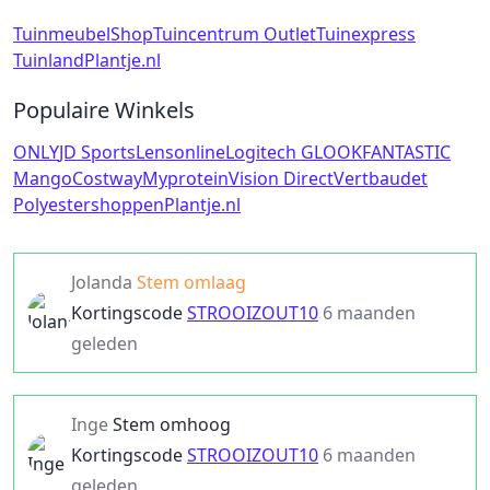
TuinmeubelShop
Tuincentrum Outlet
Tuinexpress
Tuinland
Plantje.nl
Populaire Winkels
ONLY
JD Sports
Lensonline
Logitech G
LOOKFANTASTIC
Mango
Costway
Myprotein
Vision Direct
Vertbaudet
Polyestershoppen
Plantje.nl
Jolanda
Stem omlaag
Kortingscode
STROOIZOUT10
6 maanden
geleden
Inge
Stem omhoog
Kortingscode
STROOIZOUT10
6 maanden
geleden