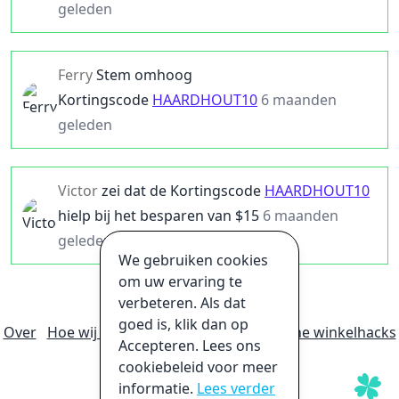
geleden
Ferry
Stem omhoog
Kortingscode
HAARDHOUT10
6 maanden
geleden
Victor
zei dat de
Kortingscode
HAARDHOUT10
hielp bij het besparen van $
15
6 maanden
geleden
We gebruiken cookies
om uw ervaring te
verbeteren. Als dat
goed is, klik dan op
Over
Hoe wij geld verdienen
Ultieme online winkelhacks
Accepteren. Lees ons
Privacybeleid
Disclaimer
cookiebeleid voor meer
informatie.
Lees verder