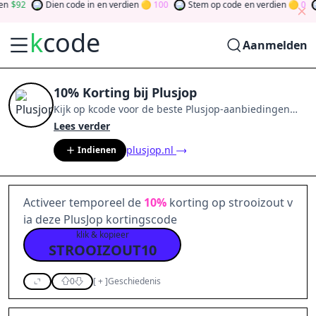
92
Dien code in
en verdien
100
Stem op code
en verdien
0
k
code
Aanmelden
10% Korting bij Plusjop
Kijk op
kcode
voor de beste
Plusjop
-aanbiedingen
van
aug 2026
.
Word lid van de community
en verdien
Lees verder
tokens door bij te dragen via stemmen, testen, delen
plusjop.nl
Indienen
en meer.
Drehen Sie den Glücksklee
und gewinnen
Sie Geld
Activeer temporeel de
10%
korting op strooizout v
ia deze PlusJop kortingscode
klik & kopieer
STROOIZOUT10
0
[
+
]
Geschiedenis