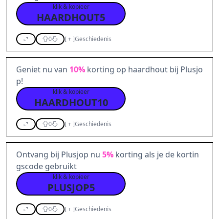
klik & kopieer
HAARDHOUT5
0
[
+
]
Geschiedenis
Geniet nu van
10%
korting op haardhout bij Plusjo
p!
klik & kopieer
HAARDHOUT10
0
[
+
]
Geschiedenis
Ontvang bij Plusjop nu
5%
korting als je de kortin
gscode gebruikt
klik & kopieer
PLUSJOP5
0
[
+
]
Geschiedenis