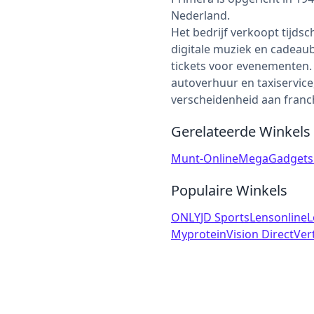
Nederland.
Het bedrijf verkoopt tijdsc
digitale muziek en cadeau
tickets voor evenementen. 
autoverhuur en taxiservice,
verscheidenheid aan franc
Gerelateerde Winkels
Munt-Online
MegaGadgets
Populaire Winkels
ONLY
JD Sports
Lensonline
L
Myprotein
Vision Direct
Ver