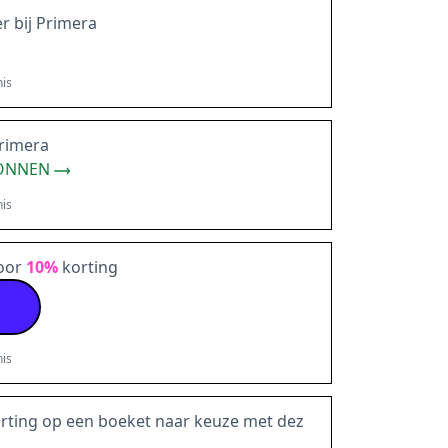
r bij Primera
is
Primera
BONNEN
is
voor
10%
korting
is
ting op een boeket naar keuze met dez