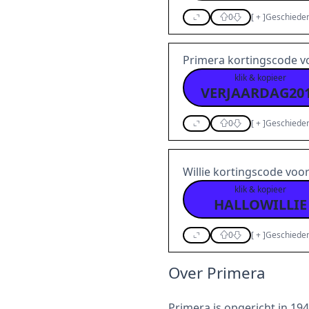
0
[
+
]
Geschieden
Primera kortingscode 
klik & kopieer
VERJAARDAG20
0
[
+
]
Geschieden
Willie kortingscode voo
klik & kopieer
HALLOWILLIE
0
[
+
]
Geschieden
Over Primera
Primera is opgericht in 19