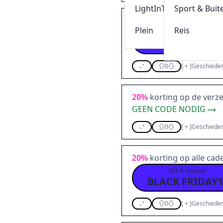
LightInThebox
Sport & Buit
Bespaar
20%
op je beste
Plein
Reis
klik & kopieer
VERRASSING2
0
[
+
]
Geschieden
20%
korting op de ver
GEEN CODE NODIG
0
[
+
]
Geschieden
20%
korting op alle cad
klik & kopieer
BLACK FRIDAY1
0
[
+
]
Geschieden