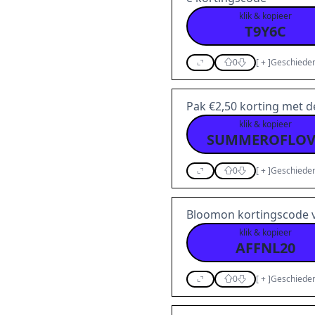
klik & kopieer
T9Y6C
0
[
+
]
Geschieden
Pak €2,50 korting met d
klik & kopieer
SUMMEROFLOV
0
[
+
]
Geschieden
Bloomon kortingscode 
klik & kopieer
AFFNL20
0
[
+
]
Geschieden