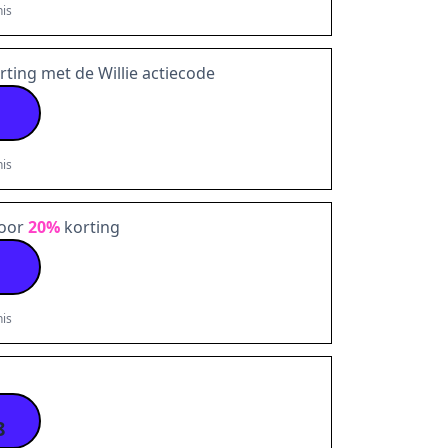
is
rting met de Willie actiecode
is
voor
20%
korting
is
8