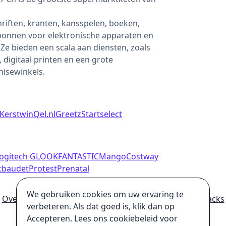
hriften, kranten, kansspelen, boeken,
bonnen voor elektronische apparaten en
Ze bieden een scala aan diensten, zoals
 digitaal printen en een grote
hisewinkels.
KerstwinQel.nl
Greetz
Startselect
ogitech G
LOOKFANTASTIC
Mango
Costway
tbaudet
Protest
Prenatal
We gebruiken cookies om uw ervaring te
Over
Hoe wij geld verdienen
Ultieme online winkelhacks
verbeteren. Als dat goed is, klik dan op
Privacybeleid
Disclaimer
Accepteren. Lees ons cookiebeleid voor