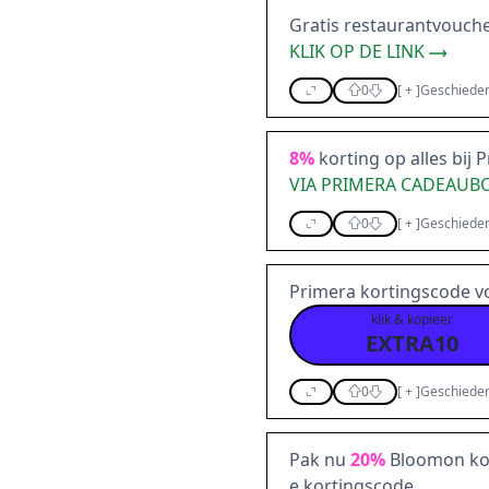
Gratis restaurantvouche
KLIK OP DE LINK
0
[
+
]
Geschieden
8%
korting op alles bij 
VIA PRIMERA CADEAU
0
[
+
]
Geschieden
Primera kortingscode 
klik & kopieer
EXTRA10
0
[
+
]
Geschieden
Pak nu
20%
Bloomon kor
e kortingscode