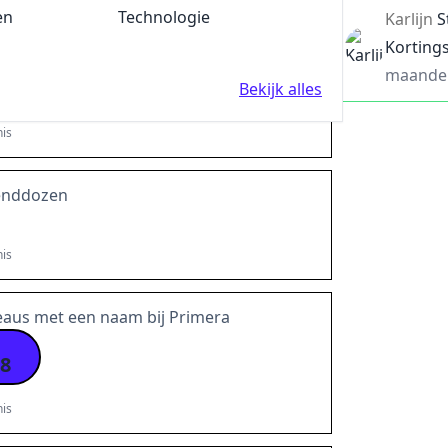
en
Fun en Feest
Technologie
Karlijn
S
lling dankzij de Greetz kortingscode
Korting
maande
0
Bekijk alles
is
zenddozen
is
eaus met een naam bij Primera
8
is