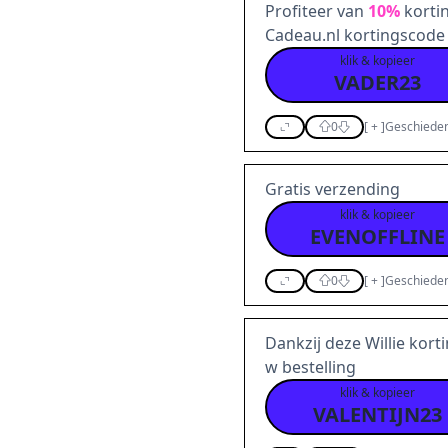
Profiteer van
10%
korti
Cadeau.nl kortingscode
klik & kopieer
VADER23
0
[
+
]
Geschieden
Gratis verzending
klik & kopieer
EVENOFFLINE
0
[
+
]
Geschieden
Dankzij deze Willie kort
w bestelling
klik & kopieer
VALENTIJN23