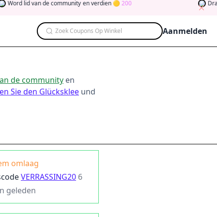
d lid van de community
en verdien
200
Draai de 
Aanmelden
Zoek Coupons Op Winkel
van de community
en
en Sie den Glücksklee
und
em omlaag
scode
VERRASSING20
6
n geleden