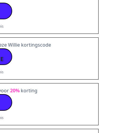
is
eze Willie kortingscode
E
is
voor
20%
korting
is