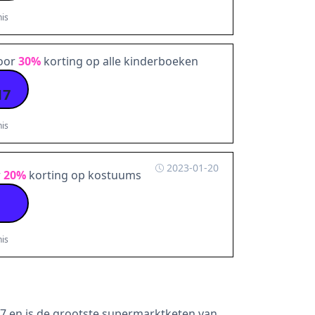
is
voor
30%
korting op alle kinderboeken
17
is
2023-01-20
r
20%
korting op kostuums
is
47 en is de grootste supermarktketen van