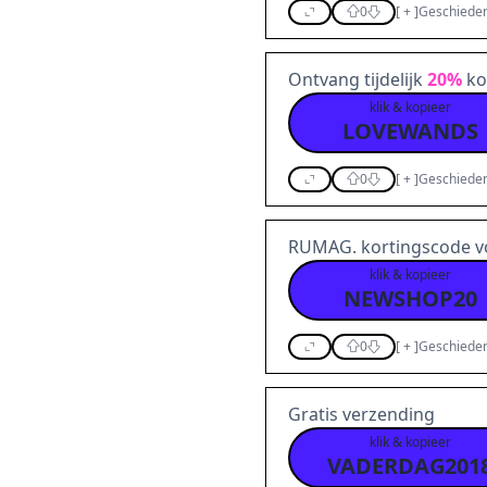
0
[
+
]
Geschieden
Ontvang tijdelijk
20%
ko
klik & kopieer
LOVEWANDS
0
[
+
]
Geschieden
RUMAG. kortingscode 
klik & kopieer
NEWSHOP20
0
[
+
]
Geschieden
Gratis verzending
klik & kopieer
VADERDAG201