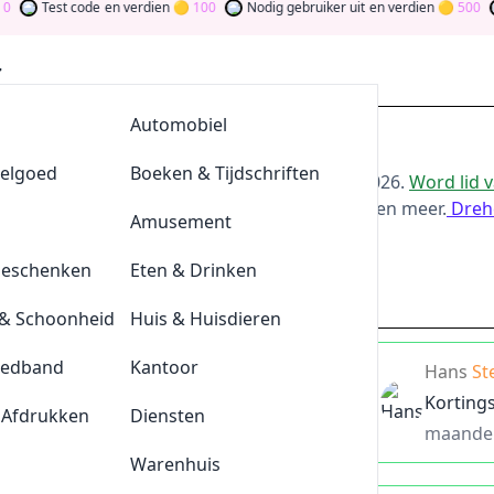
Test code
en verdien
100
Nodig gebruiker uit
en verdien
500
Wor
AllesvoorBBQ
Automobiel
ing bij Primera
eelgoed
De Klompengigant
Boeken & Tijdschriften
or de beste
Primera
-aanbiedingen van
aug 2026
.
Word lid 
oor bij te dragen via stemmen, testen, delen en meer.
Dreh
Lensonline
Amusement
ld
Geschenken
Quickjewels
Eten & Drinken
primera.nl
& Schoonheid
BrewDog
Huis & Huisdieren
eedband
Tefal
Kantoor
e Willie kortingscode
Hans
St
Korting
 Afdrukken
Durex
Diensten
maande
Plnktn
Warenhuis
is