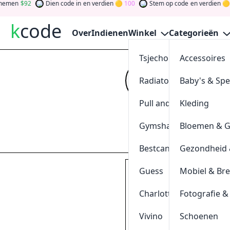
n
92
Dien code in
en verdien
100
Stem op code
en verdien
0
k
code
Over
Indienen
Winkel
Categorieën
Tsjechoreizen
Accessoires
30% Kort
Radiatorendiscounter
Baby's & Sp
Kijk op
kcode
vo
verdien tokens d
Pull and Bear
Kleding
gewinnen Sie Ge
Gymshark
Bloemen & 
Indienen
Bestcanvas
Gezondheid 
Guess
Mobiel & Br
Scoor
20%
korting met d
klik & kopieer
Charlotte Tilbury
Fotografie &
VERLENGING
Vivino
Schoenen
0
[
+
]
Geschieden