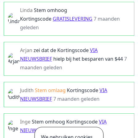
Linda
Stem omhoog
Kortingscode
GRATISLEVERING
7 maanden
geleden
Arjan
zei dat de
Kortingscode
VIA
NIEUWSBRIEF
hielp bij het besparen van $
44
7
maanden geleden
Judith
Stem omlaag
Kortingscode
VIA
NIEUWSBRIEF
7 maanden geleden
Inge
Stem omhoog
Kortingscode
VIA
NIEUWSBRIEF
7 maanden geleden
We gebruiken cookies