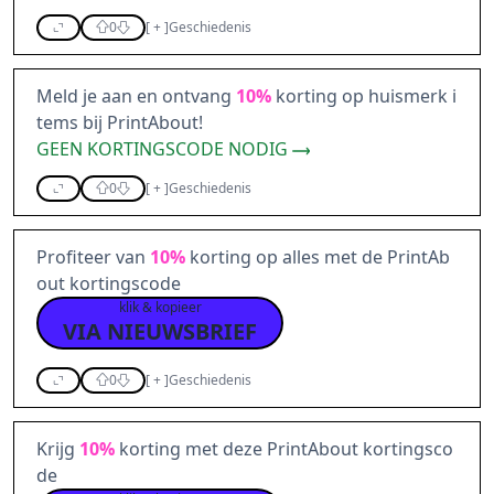
0
[
+
]
Geschiedenis
Meld je aan en ontvang
10%
korting op huismerk i
tems bij PrintAbout!
GEEN KORTINGSCODE NODIG
0
[
+
]
Geschiedenis
Profiteer van
10%
korting op alles met de PrintAb
out kortingscode
klik & kopieer
VIA NIEUWSBRIEF
0
[
+
]
Geschiedenis
Krijg
10%
korting met deze PrintAbout kortingsco
de