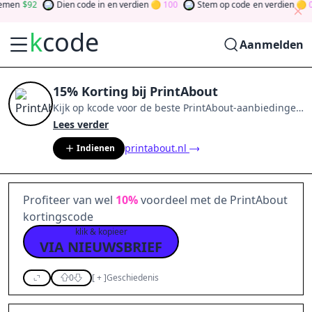
men
92
Dien code in
en verdien
100
Stem op code
en verdien
0
k
code
Aanmelden
15% Korting bij PrintAbout
Kijk op
kcode
voor de beste
PrintAbout
-aanbiedingen
van
aug 2026
.
Word lid van de community
en verdien
Lees verder
tokens door bij te dragen via stemmen, testen, delen
printabout.nl
Indienen
en meer.
Drehen Sie den Glücksklee
und gewinnen
Sie Geld
Profiteer van wel
10%
voordeel met de PrintAbout
kortingscode
klik & kopieer
VIA NIEUWSBRIEF
0
[
+
]
Geschiedenis