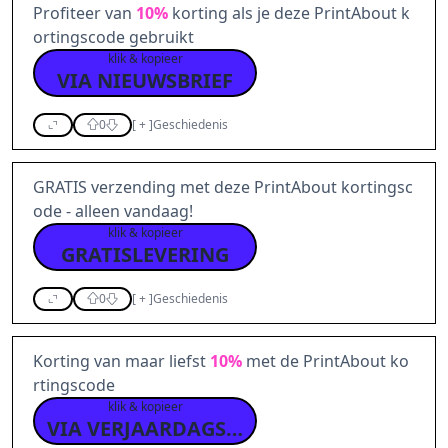
Profiteer van
10%
korting als je deze PrintAbout k
ortingscode gebruikt
klik & kopieer
VIA NIEUWSBRIEF
0
[
+
]
Geschiedenis
GRATIS verzending met deze PrintAbout kortingsc
ode - alleen vandaag!
klik & kopieer
GRATISLEVERING
0
[
+
]
Geschiedenis
Korting van maar liefst
10%
met de PrintAbout ko
rtingscode
klik & kopieer
VIA VERJAARDAGSKORTING