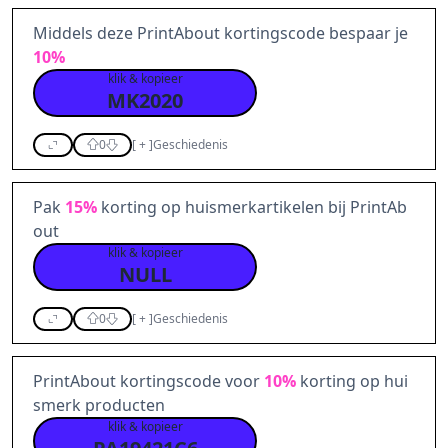
Middels deze PrintAbout kortingscode bespaar je
10%
klik & kopieer
MK2020
0
[
+
]
Geschiedenis
Pak
15%
korting op huismerkartikelen bij PrintAb
out
klik & kopieer
NULL
0
[
+
]
Geschiedenis
PrintAbout kortingscode voor
10%
korting op hui
smerk producten
klik & kopieer