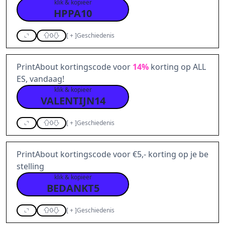
klik & kopieer
HPPA10
0
[
+
]
Geschiedenis
PrintAbout kortingscode voor
14%
korting op ALL
ES, vandaag!
klik & kopieer
VALENTIJN14
0
[
+
]
Geschiedenis
PrintAbout kortingscode voor €5,- korting op je be
stelling
klik & kopieer
BEDANKT5
0
[
+
]
Geschiedenis