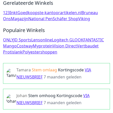
Gerelateerde Winkels
123Inkt
Goedkoopste-kantoorartikelen.nl
Bruneau
OnsMagazijn
National Pen
Schäfer Shop
Viking
Populaire Winkels
ONLY
JD Sports
Lensonline
Logitech G
LOOKFANTASTIC
Mango
Costway
Myprotein
Vision Direct
Vertbaudet
Protislank
Polyestershoppen
Tamara
Stem omlaag
Kortingscode
VIA
NIEUWSBRIEF
7 maanden geleden
Johan
Stem omhoog
Kortingscode
VIA
NIEUWSBRIEF
7 maanden geleden