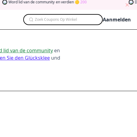
Word lid van de community
en verdien
200
Dra
Aanmelden
Zoek Coupons Op Winkel
 lid van de community
en
en Sie den Glücksklee
und