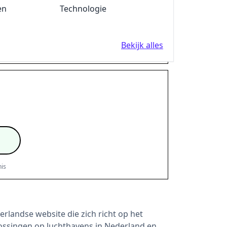
rting van €10 bij Quickparking
en
Fun en Feest
Technologie
N
Bekijk alles
is
is
erlandse website die zich richt op het
ssingen op luchthavens in Nederland en