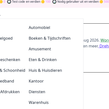
0
Test code
en verdien
100
Nodig gebruiker uit
en verdien
500
AllesvoorBBQ
Automobiel
rking Aanbiedingen
eelgoed
De Klompengigant
Boeken & Tijdschriften
or de beste
Quickparking
-aanbiedingen van
aug 2026
.
Word
oor bij te dragen via stemmen, testen, delen en meer.
Dreh
Lensonline
Amusement
ld
Geschenken
Quickjewels
Eten & Drinken
quickparking.nl
& Schoonheid
BrewDog
Huis & Huisdieren
eedband
Tefal
Kantoor
king
 Afdrukken
Durex
Diensten
is
Plnktn
Warenhuis