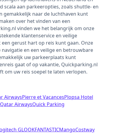
d scala aan parkeeropties, zoals shuttle- en
 en gemakkelijk naar de luchthaven kunt
 maken over het vinden van een
rking.nl vinden we het belangrijk om onze
stekende klantenservice en veilige
 een gerust hart op reis kunt gaan. Onze
 navigatie en een veilige en betrouwbare
gemakkelijk uw parkeerplaats kunt
enreis gaat of op vakantie, Quickparking.nl
ft om uw reis soepel te laten verlopen.
r Airways
Pierre et Vacances
Plopsa Hotel
Qatar Airways
Quick Parking
ogitech G
LOOKFANTASTIC
Mango
Costway