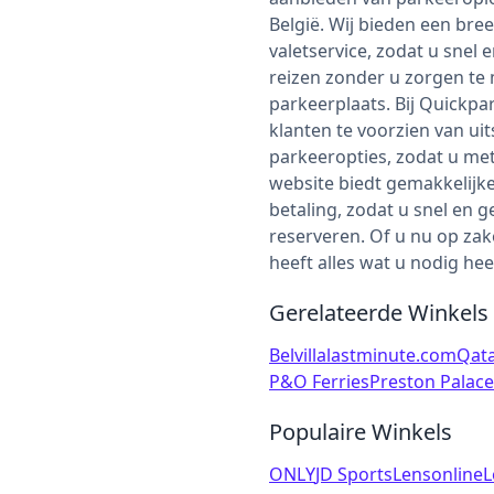
België. Wij bieden een bree
valetservice, zodat u snel
reizen zonder u zorgen te
parkeerplaats. Bij Quickpa
klanten te voorzien van uit
parkeeropties, zodat u met
website biedt gemakkelijke
betaling, zodat u snel en 
reserveren. Of u nu op zak
heeft alles wat u nodig hee
Gerelateerde Winkels
Belvilla
lastminute.com
Qata
P&O Ferries
Preston Palace
Populaire Winkels
ONLY
JD Sports
Lensonline
L