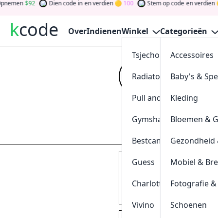
nemen
92
Dien code in
en verdien
100
Stem op code
en verdien
k
code
Over
Indienen
Winkel
Categorieën
Tsjechoreizen
Accessoires
Quickpa
Radiatorendiscounter
Baby's & Sp
Kijk op
kcode
vo
verdien tokens d
Pull and Bear
Kleding
gewinnen Sie Ge
Gymshark
Bloemen & 
Indienen
Bestcanvas
Gezondheid 
Guess
Mobiel & Br
€5 korting bij Quickpar
GEEN CODE NODIG
Charlotte Tilbury
Fotografie &
0
[
+
]
Geschieden
Vivino
Schoenen