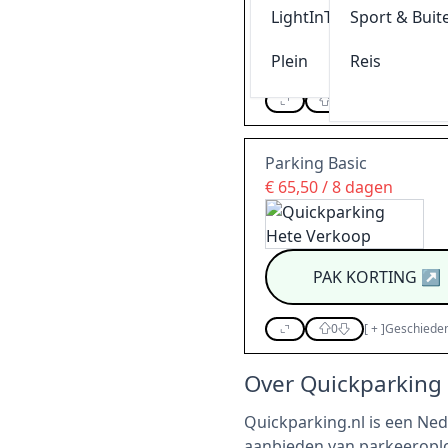
Profiteer nu van een ko
LightInThebox
Sport & Buit
klik & kopieer
CODE VERLOPE
Plein
Reis
0
[
+
]
Geschieden
Parking Basic
€ 65,50 / 8 dagen
PAK KORTING
↗
0
[
+
]
Geschieden
Over Quickparking
Quickparking.nl is een Ned
aanbieden van parkeeroplo