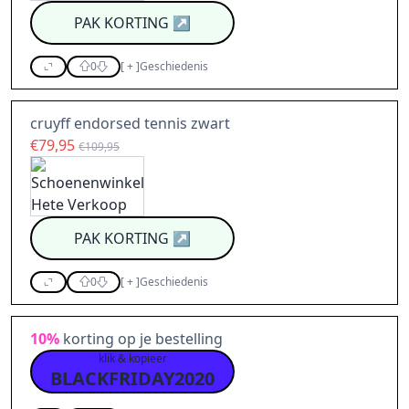
PAK KORTING
↗
0
[
+
]
Geschiedenis
cruyff endorsed tennis zwart
€79,95
€109,95
PAK KORTING
↗
0
[
+
]
Geschiedenis
10%
korting op je bestelling
klik & kopieer
BLACKFRIDAY2020