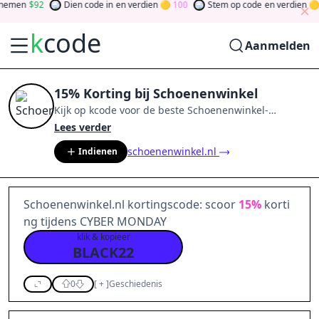
emen
92
Dien code in
en verdien
100
Stem op code
en verdien
0
k
code
Aanmelden
15% Korting bij Schoenenwinkel
Kijk op
kcode
voor de beste
Schoenenwinkel
-
aanbiedingen van
aug 2026
.
Word lid van de
Lees verder
community
en verdien tokens door bij te dragen via
schoenenwinkel.nl
Indienen
stemmen, testen, delen en meer.
Drehen Sie den
Glücksklee
und gewinnen Sie Geld
Schoenenwinkel.nl kortingscode: scoor
15%
korti
ng tijdens CYBER MONDAY
klik & kopieer
BLACK22
0
[
+
]
Geschiedenis