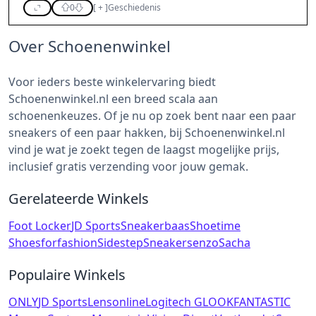
0
[
+
]
Geschiedenis
Over Schoenenwinkel
Voor ieders beste winkelervaring biedt
Schoenenwinkel.nl een breed scala aan
schoenenkeuzes. Of je nu op zoek bent naar een paar
sneakers of een paar hakken, bij Schoenenwinkel.nl
vind je wat je zoekt tegen de laagst mogelijke prijs,
inclusief gratis verzending voor jouw gemak.
Gerelateerde Winkels
Foot Locker
JD Sports
Sneakerbaas
Shoetime
Shoesforfashion
Sidestep
Sneakersenzo
Sacha
Populaire Winkels
ONLY
JD Sports
Lensonline
Logitech G
LOOKFANTASTIC