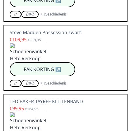
PAK KORTING
↗
0
[
+
]
Geschiedenis
Steve Madden Possession zwart
€109,95
€119,95
PAK KORTING
↗
0
[
+
]
Geschiedenis
TED BAKER TAYREE KLITTENBAND
€99,95
€164,95