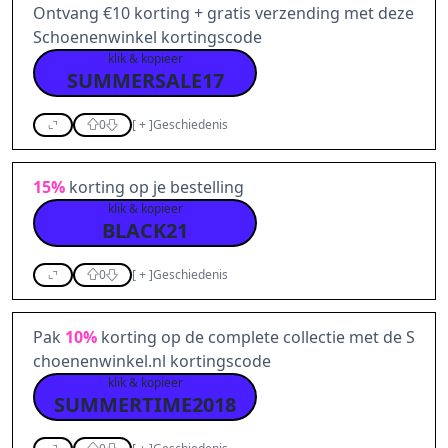
Ontvang €10 korting + gratis verzending met deze
Schoenenwinkel kortingscode
klik & kopieer
SUMMERSALE17
0
[
+
]
Geschiedenis
15%
korting op je bestelling
klik & kopieer
BLACK21
0
[
+
]
Geschiedenis
Pak
10%
korting op de complete collectie met de S
choenenwinkel.nl kortingscode
klik & kopieer
SUMMERTIME2018