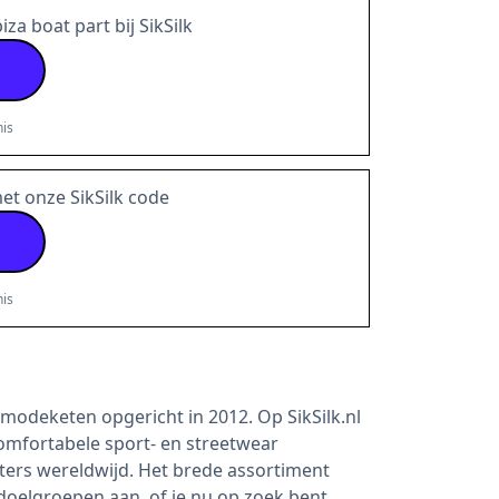
iza boat part bij SikSilk
is
et onze SikSilk code
is
tmodeketen opgericht in 2012. Op SikSilk.nl
omfortabele sport- en streetwear
ters wereldwijd. Het brede assortiment
 doelgroepen aan, of je nu op zoek bent