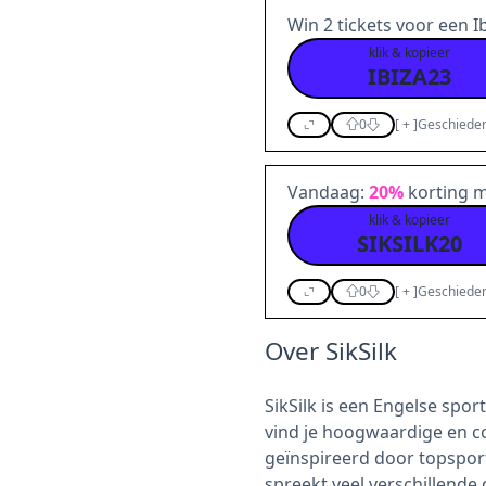
Win 2 tickets voor een Ib
klik & kopieer
IBIZA23
0
[
+
]
Geschieden
Vandaag:
20%
korting m
klik & kopieer
SIKSILK20
0
[
+
]
Geschieden
Over SikSilk
SikSilk is een Engelse spor
vind je hoogwaardige en c
geïnspireerd door topspor
spreekt veel verschillende