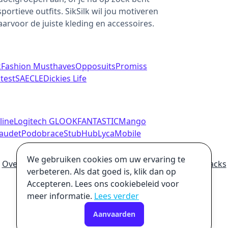
portieve outfits. SikSilk wil jou motiveren
daarvoor de juiste kleding en accessoires.
k
Fashion Musthaves
Opposuits
Promiss
test
SAECLE
Dickies Life
line
Logitech G
LOOKFANTASTIC
Mango
audet
Podobrace
StubHub
LycaMobile
We gebruiken cookies om uw ervaring te
Over
Hoe wij geld verdienen
Ultieme online winkelhacks
verbeteren. Als dat goed is, klik dan op
Privacybeleid
Disclaimer
Accepteren. Lees ons cookiebeleid voor
meer informatie.
Lees verder
Aanvaarden