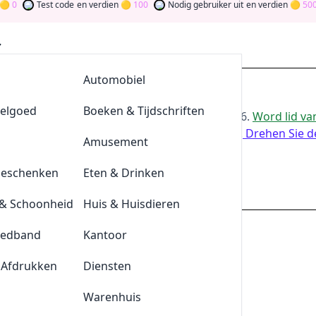
0
Test code
en verdien
100
Nodig gebruiker uit
en verdien
500
AllesvoorBBQ
Automobiel
ing bij SikSilk
eelgoed
De Klompengigant
Boeken & Tijdschriften
or de beste
SikSilk
-aanbiedingen van
aug 2026
.
Word lid v
te dragen via stemmen, testen, delen en meer.
Drehen Sie d
Lensonline
Amusement
ld
Geschenken
Quickjewels
Eten & Drinken
siksilk.nl
& Schoonheid
BrewDog
Huis & Huisdieren
eedband
Tefal
Kantoor
g door deze coupon te gebruiken
NODIG
 Afdrukken
Durex
Diensten
is
Plnktn
Warenhuis