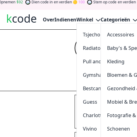
nemen
92
Dien code in
en verdien
100
Stem op code
en verdien
k
code
Over
Indienen
Winkel
Categorieën
Tsjechoreizen
Accessoires
20% Kort
Radiatorendiscounter
Baby's & Sp
Kijk op
kcode
vo
tokens door bij 
Pull and Bear
Kleding
gewinnen Sie Ge
Gymshark
Bloemen & 
Indienen
Bestcanvas
Gezondheid 
Guess
Mobiel & Br
SikSilk: Krijg
20%
kortin
GEEN KORTINGSCODE 
Charlotte Tilbury
Fotografie &
0
[
+
]
Geschieden
Vivino
Schoenen