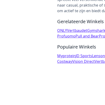
naar casual, praktische of s
om actief te zijn en biedt 
Gerelateerde Winkels
ONLY
Vertbaudet
Gymshar
Profuomo
Pull and Bear
Pro
Populaire Winkels
Myprotein
JD Sports
Lenson
Costway
Vision Direct
Vertb