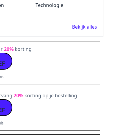
kortingscode toe voor
20%
paaskorting
en
Fun en Feest
Technologie
Bekijk alles
is
or
20%
korting
EF
is
ntvang
20%
korting op je bestelling
EF
is