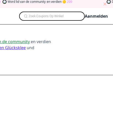
Word lid van de community
en verdien
200
Dra
Aanmelden
Zoek Coupons Op Winkel
an de community
en verdien
en Glücksklee
und