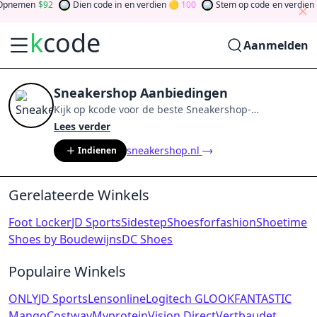
pnemen
92
Dien code in
en verdien
100
Stem op code
en verdien
k
code
Aanmelden
Sneakershop Aanbiedingen
Kijk op
kcode
voor de beste
Sneakershop
-
aanbiedingen van
aug 2026
.
Word lid van de
Lees verder
community
en verdien tokens door bij te dragen via
sneakershop.nl
Indienen
stemmen, testen, delen en meer.
Drehen Sie den
Glücksklee
und gewinnen Sie Geld
Gerelateerde Winkels
Foot Locker
JD Sports
Sidestep
Shoesforfashion
Shoetime
Shoes by Boudewijns
DC Shoes
Populaire Winkels
ONLY
JD Sports
Lensonline
Logitech G
LOOKFANTASTIC
Mango
Costway
Myprotein
Vision Direct
Vertbaudet