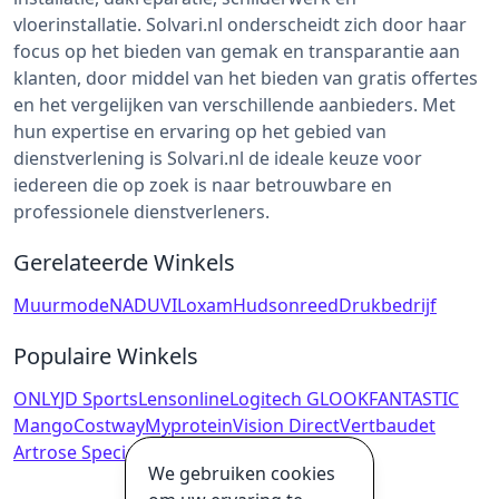
vloerinstallatie. Solvari.nl onderscheidt zich door haar
focus op het bieden van gemak en transparantie aan
klanten, door middel van het bieden van gratis offertes
en het vergelijken van verschillende aanbieders. Met
hun expertise en ervaring op het gebied van
dienstverlening is Solvari.nl de ideale keuze voor
iedereen die op zoek is naar betrouwbare en
professionele dienstverleners.
Gerelateerde Winkels
Muurmode
NADUVI
Loxam
Hudsonreed
Drukbedrijf
Populaire Winkels
ONLY
JD Sports
Lensonline
Logitech G
LOOKFANTASTIC
Mango
Costway
Myprotein
Vision Direct
Vertbaudet
Artrose Specialist
De Weegschaal
We gebruiken cookies