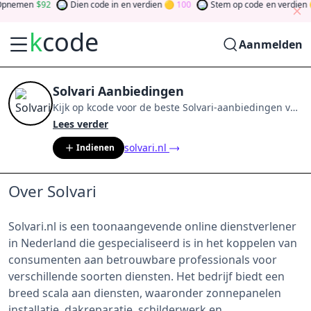
pnemen
92
Dien code in
en verdien
100
Stem op code
en verdien
k
code
Aanmelden
Solvari Aanbiedingen
Kijk op
kcode
voor de beste
Solvari
-aanbiedingen van
aug 2026
.
Word lid van de community
en verdien
Lees verder
tokens door bij te dragen via stemmen, testen, delen
solvari.nl
Indienen
en meer.
Drehen Sie den Glücksklee
und gewinnen
Sie Geld
Over Solvari
Solvari.nl is een toonaangevende online dienstverlener
in Nederland die gespecialiseerd is in het koppelen van
consumenten aan betrouwbare professionals voor
verschillende soorten diensten. Het bedrijf biedt een
breed scala aan diensten, waaronder zonnepanelen
installatie, dakreparatie, schilderwerk en