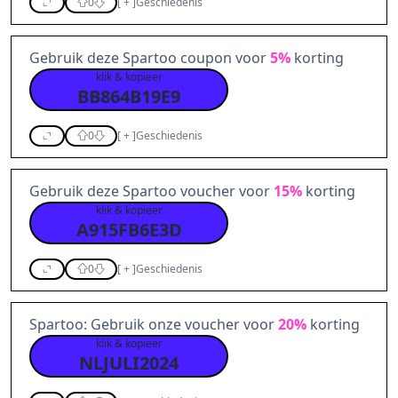
0
[
+
]
Geschiedenis
Gebruik deze Spartoo coupon voor
5%
korting
klik & kopieer
BB864B19E9
0
[
+
]
Geschiedenis
Gebruik deze Spartoo voucher voor
15%
korting
klik & kopieer
A915FB6E3D
0
[
+
]
Geschiedenis
Spartoo: Gebruik onze voucher voor
20%
korting
klik & kopieer
NLJULI2024