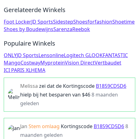
Gerelateerde Winkels
Foot Locker
JD Sports
Sidestep
Shoesforfashion
Shoetime
Shoes by Boudewijns
Sarenza
Reebok
Populaire Winkels
ONLY
JD Sports
Lensonline
Logitech G
LOOKFANTASTIC
Mango
Costway
Myprotein
Vision Direct
Vertbaudet
ICI PARIS XL
HEMA
Melissa
zei dat de
Kortingscode
B1859CD5D6
hielp bij het besparen van $
46
8 maanden
geleden
Jan
Stem omlaag
Kortingscode
B1859CD5D6
8
maanden geleden