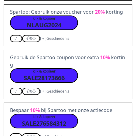
Spartoo: Gebruik onze voucher voor
20%
korting
klik & kopieer
NLAUG2024
0
[
+
]
Geschiedenis
Gebruik de Spartoo coupon voor extra
10%
kortin
g
klik & kopieer
SALE28173666
0
[
+
]
Geschiedenis
Bespaar
10%
bij Spartoo met onze actiecode
klik & kopieer
SALE276584312