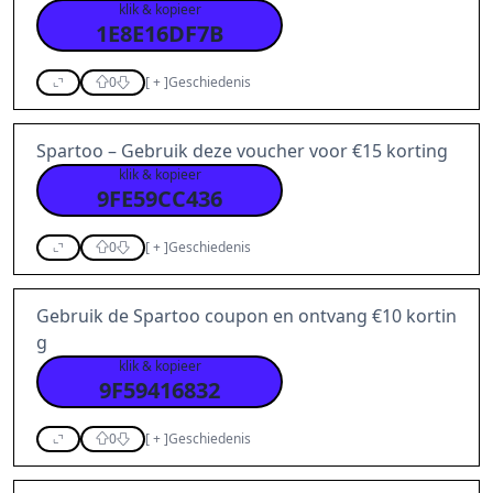
klik & kopieer
1E8E16DF7B
0
[
+
]
Geschiedenis
Spartoo – Gebruik deze voucher voor €15 korting
klik & kopieer
9FE59CC436
0
[
+
]
Geschiedenis
Gebruik de Spartoo coupon en ontvang €10 kortin
g
klik & kopieer
9F59416832
0
[
+
]
Geschiedenis