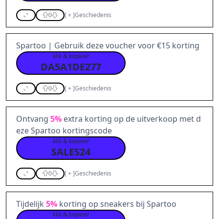
0
[
+
]
Geschiedenis
Spartoo | Gebruik deze voucher voor €15 korting
klik & kopieer
DA5A1DE277
0
[
+
]
Geschiedenis
Ontvang
5%
extra korting op de uitverkoop met d
eze Spartoo kortingscode
klik & kopieer
SALES24
0
[
+
]
Geschiedenis
Tijdelijk
5%
korting op sneakers bij Spartoo
klik & kopieer