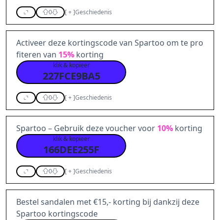
0
[
+
]
Geschiedenis
Activeer deze kortingscode van Spartoo om te pro
fiteren van
15%
korting
klik & kopieer
227FCE9BA5
0
[
+
]
Geschiedenis
Spartoo – Gebruik deze voucher voor
10%
korting
klik & kopieer
166DEE255F
0
[
+
]
Geschiedenis
Bestel sandalen met €15,- korting bij dankzij deze
Spartoo kortingscode