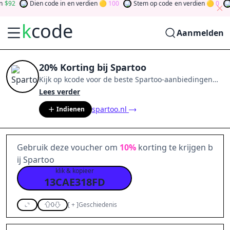
92
Dien code in
en verdien
100
Stem op code
en verdien
0
Te
k
code
Aanmelden
20% Korting bij Spartoo
Kijk op
kcode
voor de beste
Spartoo
-aanbiedingen
van
aug 2026
.
Word lid van de community
en verdien
Lees verder
tokens door bij te dragen via stemmen, testen, delen
spartoo.nl
Indienen
en meer.
Drehen Sie den Glücksklee
und gewinnen
Sie Geld
Gebruik deze voucher om
10%
korting te krijgen b
ij Spartoo
klik & kopieer
13CAE318FD
0
[
+
]
Geschiedenis