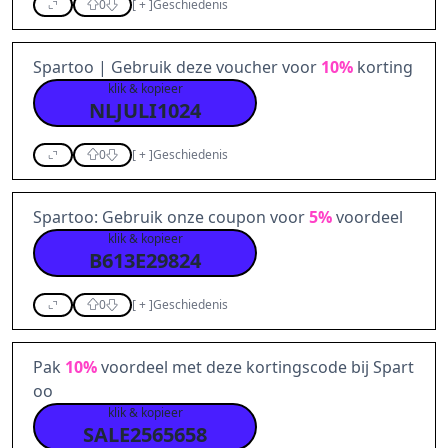
0
[
+
]
Geschiedenis
Spartoo | Gebruik deze voucher voor
10%
korting
klik & kopieer
NLJULI1024
0
[
+
]
Geschiedenis
Spartoo: Gebruik onze coupon voor
5%
voordeel
klik & kopieer
B613E29824
0
[
+
]
Geschiedenis
Pak
10%
voordeel met deze kortingscode bij Spart
oo
klik & kopieer
SALE2565658