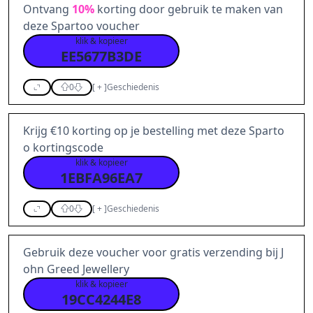
Ontvang
10%
korting door gebruik te maken van
deze Spartoo voucher
klik & kopieer
EE5677B3DE
0
[
+
]
Geschiedenis
Krijg €10 korting op je bestelling met deze Sparto
o kortingscode
klik & kopieer
1EBFA96EA7
0
[
+
]
Geschiedenis
Gebruik deze voucher voor gratis verzending bij J
ohn Greed Jewellery
klik & kopieer
19CC4244E8