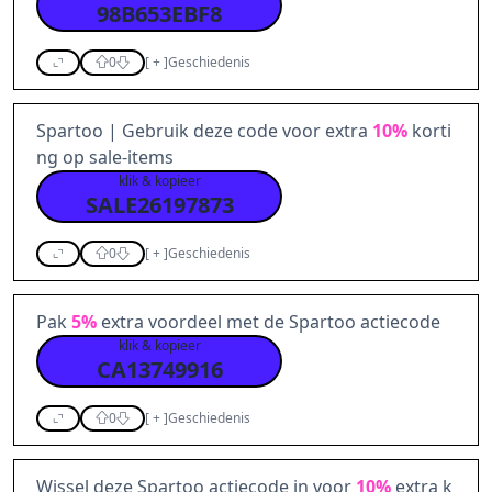
98B653EBF8
0
[
+
]
Geschiedenis
Spartoo | Gebruik deze code voor extra
10%
korti
ng op sale-items
klik & kopieer
SALE26197873
0
[
+
]
Geschiedenis
Pak
5%
extra voordeel met de Spartoo actiecode
klik & kopieer
CA13749916
0
[
+
]
Geschiedenis
Wissel deze Spartoo actiecode in voor
10%
extra k