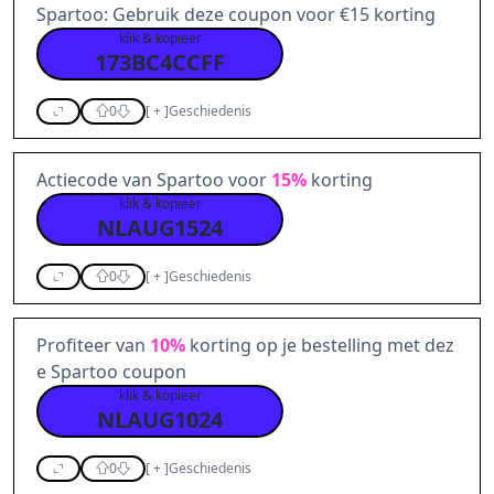
Spartoo: Gebruik deze coupon voor €15 korting
klik & kopieer
173BC4CCFF
0
[
+
]
Geschiedenis
Actiecode van Spartoo voor
15%
korting
klik & kopieer
NLAUG1524
0
[
+
]
Geschiedenis
Profiteer van
10%
korting op je bestelling met dez
e Spartoo coupon
klik & kopieer
NLAUG1024
0
[
+
]
Geschiedenis