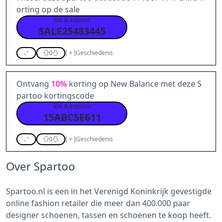
orting op de sale
klik & kopieer
SALE25483445
0
[
+
]
Geschiedenis
Ontvang
10%
korting op New Balance met deze S
partoo kortingscode
klik & kopieer
15ABC5E611
0
[
+
]
Geschiedenis
Over Spartoo
Spartoo.nl is een in het Verenigd Koninkrijk gevestigde
online fashion retailer die meer dan 400.000 paar
designer schoenen, tassen en schoenen te koop heeft.